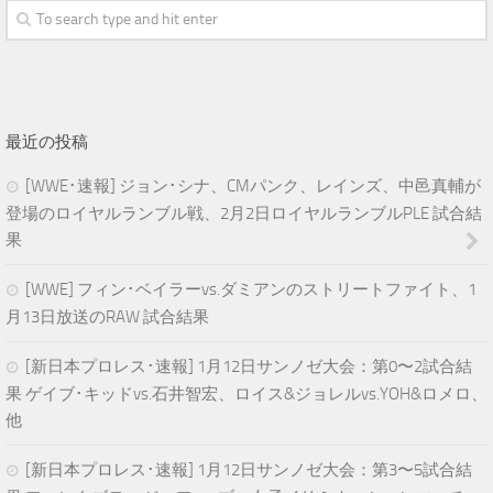
最近の投稿
[WWE･速報] ジョン･シナ、CMパンク、レインズ、中邑真輔が
登場のロイヤルランブル戦、2月2日ロイヤルランブルPLE 試合結
果
[WWE] フィン･ベイラーvs.ダミアンのストリートファイト、1
月13日放送のRAW 試合結果
[新日本プロレス･速報] 1月12日サンノゼ大会：第0〜2試合結
果 ゲイブ･キッドvs.石井智宏、ロイス&ジョレルvs.YOH&ロメロ、
他
[新日本プロレス･速報] 1月12日サンノゼ大会：第3〜5試合結