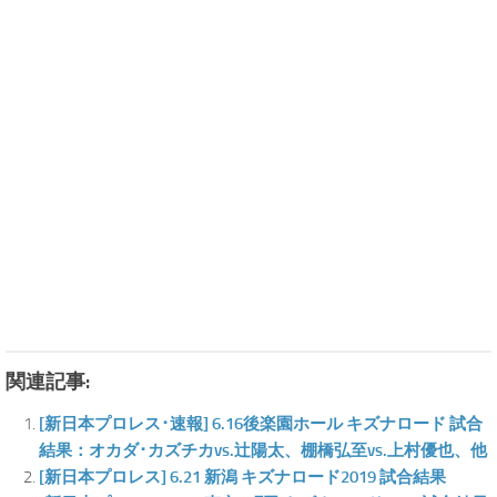
関連記事:
[新日本プロレス･速報] 6.16後楽園ホール キズナロード 試合
結果：オカダ･カズチカvs.辻陽太、棚橋弘至vs.上村優也、他
[新日本プロレス] 6.21 新潟 キズナロード2019 試合結果