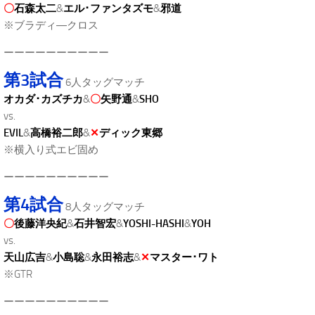
〇
石森太二
&
エル･ファンタズモ
&
邪道
※ブラディ―クロス
ーーーーーーーーーー
第3試合
6人タッグマッチ
オカダ･カズチカ
&
〇
矢野通
&
SHO
vs.
EVIL
&
高橋裕二郎
&
✕
ディック東郷
※横入り式エビ固め
ーーーーーーーーーー
第4試合
8人タッグマッチ
〇
後藤洋央紀
&
石井智宏
&
YOSHI-HASHI
&
YOH
vs.
天山広吉
&
小島聡
&
永田裕志
&
✕
マスター･ワト
※GTR
ーーーーーーーーーー