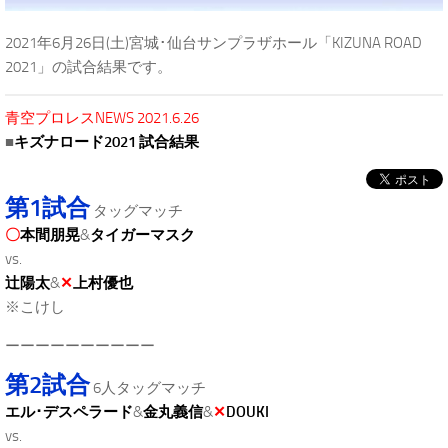
2021年6月26日(土)宮城･仙台サンプラザホール「KIZUNA ROAD
2021」の試合結果です。
青空プロレスNEWS 2021.6.26
■
キズナロード2021 試合結果
第1試合
タッグマッチ
〇
本間朋晃
&
タイガーマスク
vs.
辻陽太
&
✕
上村優也
※こけし
ーーーーーーーーーー
第2試合
6人タッグマッチ
エル･デスペラード
&
金丸義信
&
✕
DOUKI
vs.