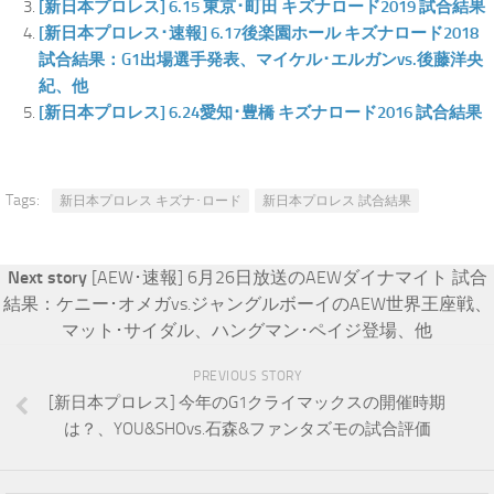
[新日本プロレス] 6.15 東京･町田 キズナロード2019 試合結果
[新日本プロレス･速報] 6.17後楽園ホール キズナロード2018
試合結果：G1出場選手発表、マイケル･エルガンvs.後藤洋央
紀、他
[新日本プロレス] 6.24愛知･豊橋 キズナロード2016 試合結果
Tags:
新日本プロレス キズナ･ロード
新日本プロレス 試合結果
Next story
[AEW･速報] 6月26日放送のAEWダイナマイト 試合
結果：ケニー･オメガvs.ジャングルボーイのAEW世界王座戦、
マット･サイダル、ハングマン･ペイジ登場、他
PREVIOUS STORY
[新日本プロレス] 今年のG1クライマックスの開催時期
は？、YOU&SHOvs.石森&ファンタズモの試合評価