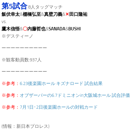
第5試合
8人タッグマッチ
飯伏幸太
&
棚橋弘至
&
真壁刀義
&
✕
田口隆祐
vs.
鷹木信悟
&
〇
内藤哲也
&
SANADA
&
BUSHI
※デスティーノ
ーーーーーーーーーー
※観客動員数:937人
ーーーーーーーーーー
※参考：
6.23後楽園ホール キズナロード 試合結果
※参考：
オブザーバーの6.7ドミニオンin大阪城ホール 試合評価
※参考：
7月1日･2日後楽園ホールの対戦カード
.
(情報：新日本プロレス)
.