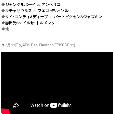
◆
ジャングルボーイ
vs.
アンヘリコ
◆
ルチャサウルス
vs.
フエゴ･デル･ソル
◆
タイ･コンティ&ディーブ
vs.
バートビクセン&ジャズミン
◆
志田光
vs.
ドルセ･トルメンタ
◆他
.
▼7月19日のAEW Dark Elevation(EPISODE 19)