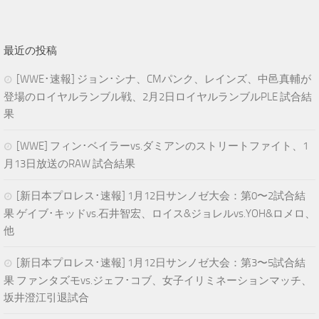
最近の投稿
[WWE･速報] ジョン･シナ、CMパンク、レインズ、中邑真輔が
登場のロイヤルランブル戦、2月2日ロイヤルランブルPLE 試合結
果
[WWE] フィン･ベイラーvs.ダミアンのストリートファイト、1
月13日放送のRAW 試合結果
[新日本プロレス･速報] 1月12日サンノゼ大会：第0〜2試合結
果 ゲイブ･キッドvs.石井智宏、ロイス&ジョレルvs.YOH&ロメロ、
他
[新日本プロレス･速報] 1月12日サンノゼ大会：第3〜5試合結
果 ファンタズモvs.ジェフ･コブ、女子イリミネーションマッチ、
坂井澄江引退試合