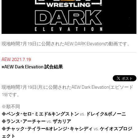
現地時間7月19日に公開されたAEW DARK Elevationの動画です。
AEW 2021.7.19
■
AEW Dark Elevation 試合結果
現地時間7月19日(月)に公開されたAEW Dark Elevation(エピソード
19)です。
※順不同
◆
ペンタ･セロ･ミエド&キングストン
vs.
ドレイク&ボノーニ
◆
ランス･アーチャー
vs.
ザカリア
◆
チャック･テイラー&オレンジ･キャシディ
vs.
ケイオスプロジ
ェクト