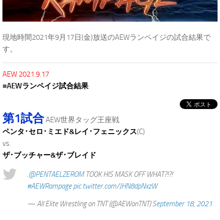
現地時間2021年9月17日(金)放送のAEWランペイジの試合結果で
す。
AEW 2021.9.17
■
AEWランペイジ試合結果
第1試合
AEW世界タッグ王座戦
ペンタ･セロ･ミエド&レイ･フェニックス
(C)
vs.
ザ･ブッチャー&ザ･ブレイド
.
@PENTAELZEROM
TOOK HIS MASK OFF WHAT?!?!
#AEWRampage
pic.twitter.com/JHN8dpNxzW
— All Elite Wrestling on TNT (@AEWonTNT)
September 18, 2021