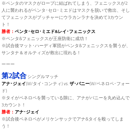
※ペンタのマスクがロープに結ばれてしまう、フェニックスが2
人に襲われるがペンタ･セロ･ミエドはマスクを脱いで救出、そし
てフェニックスがブッチャーにウラカンラナを決めて3カウン
ト！
勝者：
ペンタ･セロ･ミエド&レイ･フェニックス
※ペンタ&フェニックスが王座防衛に成功！
※試合後マット･ハーディ軍団がペンタ&フェニックスを襲うが、
サンタナ＆オルティズが救出に現れる！
ーーー
第2試合
シングルマッチ
アナ･ジェイ
(W/タイ･コンティ) vs.
ザ･バニー
(W/ペネロペ･フォー
ド)
※タイがペネロペを襲っている隙に、アナがバニーを丸め込んで
3カウント！
勝者：
アナ･ジェイ
※試合後ペネロペがメリケンサックでアナ&タイを殴ってしま
う！