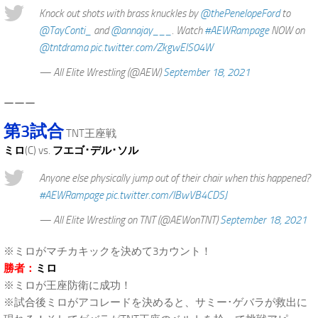
Knock out shots with brass knuckles by
@thePenelopeFord
to
@TayConti_
and
@annajay___
. Watch
#AEWRampage
NOW on
@tntdrama
pic.twitter.com/ZkgwElS04W
— All Elite Wrestling (@AEW)
September 18, 2021
ーーー
第3試合
TNT王座戦
ミロ
(C) vs.
フエゴ･デル･ソル
Anyone else physically jump out of their chair when this happened?
#AEWRampage
pic.twitter.com/IBwVB4CDSJ
— All Elite Wrestling on TNT (@AEWonTNT)
September 18, 2021
※ミロがマチカキックを決めて3カウント！
勝者：
ミロ
※ミロが王座防衛に成功！
※試合後ミロがアコレードを決めると、サミー･ゲバラが救出に