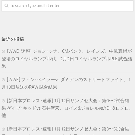
最近の投稿
[WWE･速報] ジョン･シナ、CMパンク、レインズ、中邑真輔が
登場のロイヤルランブル戦、2月2日ロイヤルランブルPLE 試合結
果
[WWE] フィン･ベイラーvs.ダミアンのストリートファイト、1
月13日放送のRAW 試合結果
[新日本プロレス･速報] 1月12日サンノゼ大会：第0〜2試合結
果 ゲイブ･キッドvs.石井智宏、ロイス&ジョレルvs.YOH&ロメロ、
他
[新日本プロレス･速報] 1月12日サンノゼ大会：第3〜5試合結