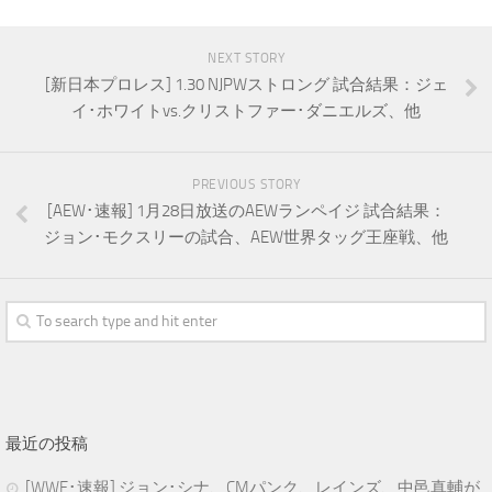
NEXT STORY
[新日本プロレス] 1.30 NJPWストロング 試合結果：ジェ
イ･ホワイトvs.クリストファー･ダニエルズ、他
PREVIOUS STORY
[AEW･速報] 1月28日放送のAEWランペイジ 試合結果：
ジョン･モクスリーの試合、AEW世界タッグ王座戦、他
最近の投稿
[WWE･速報] ジョン･シナ、CMパンク、レインズ、中邑真輔が