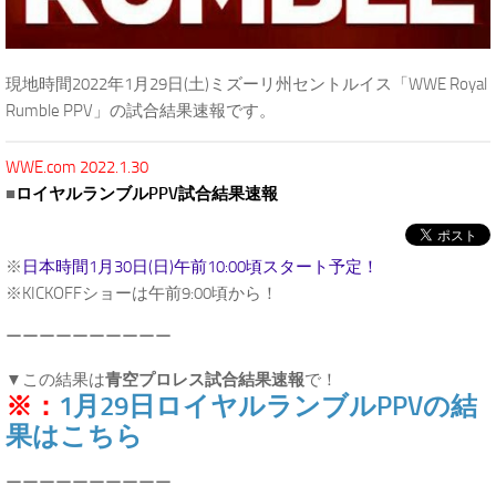
現地時間2022年1月29日(土)ミズーリ州セントルイス「WWE Royal
Rumble PPV」の試合結果速報です。
WWE.com 2022.1.30
■
ロイヤルランブルPPV試合結果速報
※
日本時間1月30日(日)午前10:00頃スタート予定！
※KICKOFFショーは午前9:00頃から！
ーーーーーーーーーー
▼この結果は
青空プロレス試合結果速報
で！
※：
1月29日ロイヤルランブルPPVの結
果はこちら
ーーーーーーーーーー