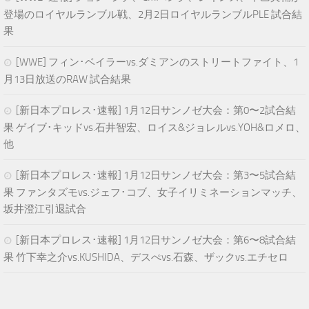
登場のロイヤルランブル戦、2月2日ロイヤルランブルPLE 試合結
果
[WWE] フィン･ベイラーvs.ダミアンのストリートファイト、1
月13日放送のRAW 試合結果
[新日本プロレス･速報] 1月12日サンノゼ大会：第0〜2試合結
果 ゲイブ･キッドvs.石井智宏、ロイス&ジョレルvs.YOH&ロメロ、
他
[新日本プロレス･速報] 1月12日サンノゼ大会：第3〜5試合結
果 ファンタズモvs.ジェフ･コブ、女子イリミネーションマッチ、
坂井澄江引退試合
[新日本プロレス･速報] 1月12日サンノゼ大会：第6〜8試合結
果 竹下幸之介vs.KUSHIDA、デスぺvs.石森、ザックvs.エチセロ