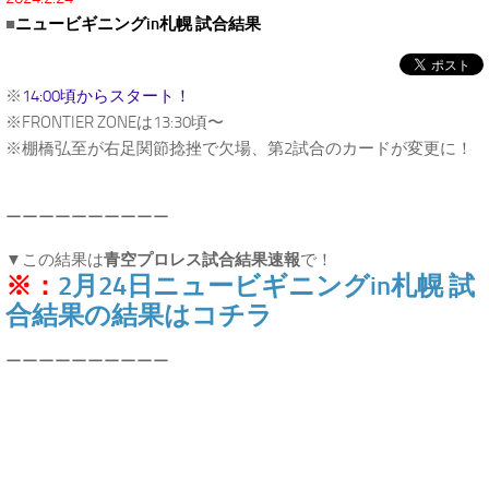
■
ニュービギニングin札幌 試合結果
※
14:00頃からスタート！
※FRONTIER ZONEは13:30頃〜
※棚橋弘至が右足関節捻挫で欠場、第2試合のカードが変更に！
.
ーーーーーーーーーー
▼この結果は
青空プロレス試合結果速報
で！
※：
2月24日ニュービギニングin札幌 試
合結果の結果はコチラ
ーーーーーーーーーー
.