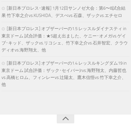
[新日本プロレス･速報] 1月12日サンノゼ大会：第6〜8試合結
果 竹下幸之介vs.KUSHIDA、デスぺvs.石森、ザックvs.エチセロ
[新日本プロレス] オブザーバーの1.5 レッスルダイナスティ in
東京ドーム 試合評価：★5超え出ました、ケニー･オメガvs.ゲイ
ブ･キッド、ザックvs.リコシェ、竹下幸之介vs.石井智宏、クラウ
ディオvs.海野翔太、他
[新日本プロレス] オブザーバーの1.4 レッスルキングダム19 in
東京ドーム 試合評価：ザック･セイバーJrvs.海野翔太、内藤哲也
vs.高橋ヒロム、フィンレーvs.辻陽太、鷹木信悟vs.竹下幸之介、
他