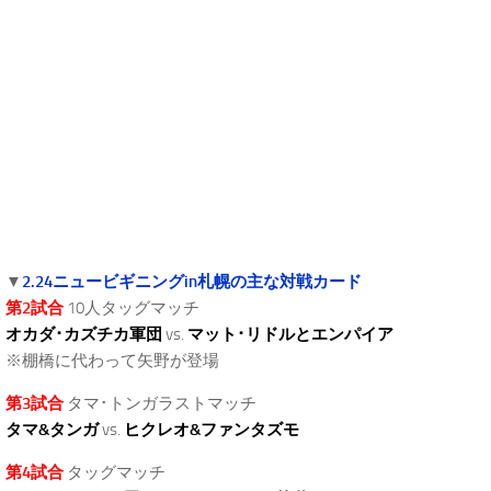
.
▼
2.24ニュービギニングin札幌の主な対戦カード
第2試合
10人タッグマッチ
オカダ･カズチカ軍団
vs.
マット･リドルとエンパイア
※棚橋に代わって矢野が登場
第3試合
タマ･トンガラストマッチ
タマ&タンガ
vs.
ヒクレオ&ファンタズモ
第4試合
タッグマッチ