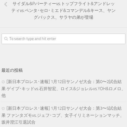
サイダル&Pパーティーvs.トップフライト&アンドレッ
ティvs.ペンタ･セロ･ミエド&コマンデル&キース、ヤン
グバックス、サラヤの弟が登場
最近の投稿
[新日本プロレス･速報] 1月12日サンノゼ大会：第0〜2試合結
果 ゲイブ･キッドvs.石井智宏、ロイス&ジョレルvs.YOH&ロメロ、
他
[新日本プロレス･速報] 1月12日サンノゼ大会：第3〜5試合結
果 ファンタズモvs.ジェフ･コブ、女子イリミネーションマッチ、
坂井澄江引退試合