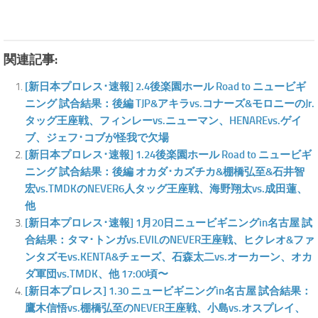
関連記事:
[新日本プロレス･速報] 2.4後楽園ホール Road to ニュービギ
ニング 試合結果：後編 TJP&アキラvs.コナーズ&モロニーのJr.
タッグ王座戦、フィンレーvs.ニューマン、HENAREvs.ゲイ
ブ、ジェフ･コブが怪我で欠場
[新日本プロレス･速報] 1.24後楽園ホール Road to ニュービギ
ニング 試合結果：後編 オカダ･カズチカ&棚橋弘至&石井智
宏vs.TMDKのNEVER6人タッグ王座戦、海野翔太vs.成田蓮、
他
[新日本プロレス･速報] 1月20日ニュービギニングin名古屋 試
合結果：タマ･トンガvs.EVILのNEVER王座戦、ヒクレオ&ファ
ンタズモvs.KENTA&チェーズ、石森太二vs.オーカーン、オカ
ダ軍団vs.TMDK、他 17:00頃〜
[新日本プロレス] 1.30 ニュービギニングin名古屋 試合結果：
鷹木信悟vs.棚橋弘至のNEVER王座戦、小島vs.オスプレイ、