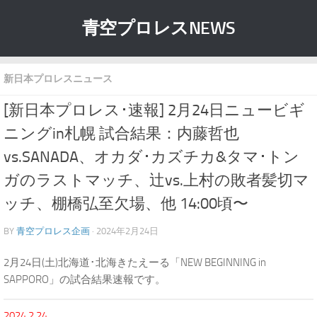
青空プロレスNEWS
新日本プロレスニュース
[新日本プロレス･速報] 2月24日ニュービギ
ニングin札幌 試合結果：内藤哲也
vs.SANADA、オカダ･カズチカ&タマ･トン
ガのラストマッチ、辻vs.上村の敗者髪切マ
ッチ、棚橋弘至欠場、他 14:00頃〜
BY
青空プロレス企画
· 2024年2月24日
2月24日(土)北海道･北海きたえーる「NEW BEGINNING in
SAPPORO」の試合結果速報です。
2024.2.24