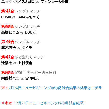
ニック･ネメス&田口
vs.
フィンレー&外道
第5試合
シングルマッチ
BUSHI
vs.
TAKAみちのく
第6試合
シングルマッチ
高橋ヒロム
vs.
DOUKI
第7試合
シングルマッチ
鷹木信悟
vs.
タイチ
第8試合
敗者髪切りマッチ
辻陽太
vs.
上村優也
第9試合
IWGP世界ヘビー級王座戦
内藤哲也
(C) vs.
SANADA
※：
2月24日ニュービギニングin札幌 試合結果の結果はコチラ
.
※参考：
2月23日ニュービギニングin札幌 試合結果