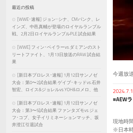
最近の投稿
[WWE･速報] ジョン･シナ、CMパンク、レ
インズ、中邑真輔が登場のロイヤルランブル
戦、2月2日ロイヤルランブルPLE 試合結果
[WWE] フィン･ベイラーvs.ダミアンのスト
リートファイト、1月13日放送のRAW 試合結
果
今週放
[新日本プロレス･速報] 1月12日サンノゼ
大会：第0〜2試合結果 ゲイブ･キッドvs.石井
智宏、ロイス&ジョレルvs.YOH&ロメロ、他
2024.7.
■
AEW
[新日本プロレス･速報] 1月12日サンノゼ
大会：第3〜5試合結果 ファンタズモvs.ジェ
フ･コブ、女子イリミネーションマッチ、坂
現地時間
井澄江引退試合
※日本時