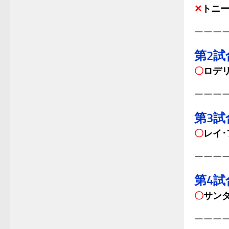
✕
トニー
ーーー
第2試
〇
ロデ
ーーー
第3試
〇
レイ
ーーー
第4試
〇
サン
ーーー