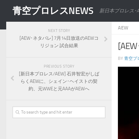
青空プロレスNEWS
新日本プロレス･
AEW
NEXT STORY
[AEW･ネタバレ] 7月14日放送のAEWコ
[AE
リジョン 試合結果
BY
青空プ
PREVIOUS STORY
[新日本プロレス/AEW] 石井智宏がしば
らくAEWに、シェイン･ヘイストの契
約、元WWEと元AAAがAEWへ