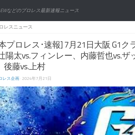
AEWなどのプロレス最新速報ニュース
ロレスニュース
本プロレス･速報] 7月21日大阪 G1ク
辻陽太vs.フィンレー、内藤哲也vs.ザ
後藤vs.上村
ロレス企画
· 2024年7月21日