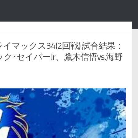
ライマックス34(2回戦) 試合結果：
ック･セイバーJr、鷹木信悟vs.海野