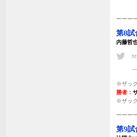
.
ーーー
第8試
内藤哲
ht
—
※ザッ
勝者：
ザ
※ザック
ーーー
第9試