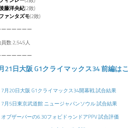
フィンレー
(2敗)
後藤洋央紀
(2敗)
ファンタズモ
(2敗)
ーーーーーーー
数:2,545人
ーーーーーーー
7月21日大阪 G1クライマックス34 前編は
：
7月20日大阪 G1クライマックス34開幕戦 試合結果
：
7月5日東京武道館 ニュージャパンソウル 試合結果
：
オブザーバーの6.30フォビドゥンドアPPV 試合評価