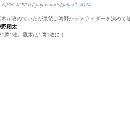
 NJPW WORLD (@njpwworld)
July 21, 2024
鷹木が攻めていたが最後は海野がデスライダーを決めて
海野翔太
1勝1敗、鷹木は1勝1敗に！