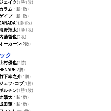
ジェイク
(1勝1敗)
カラム
(1勝1敗)
ゲイブ
(1勝1敗)
SANADA
(1勝1敗)
海野翔太
(1勝1敗)
内藤哲也
(2敗)
オーカーン
(2敗)
ロック
上村優也
(2勝)
HENARE
(2勝)
竹下幸之介
(1勝)
ジェフ･コブ
(1勝)
ボルチン
(1勝1敗)
辻陽太
(1勝1敗)
成田蓮
(1勝1敗)