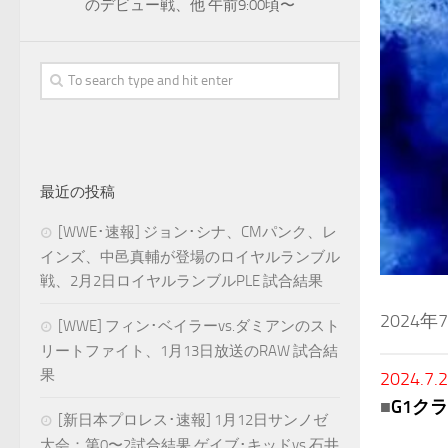
のデビュー戦、他 午前9:00頃〜
最近の投稿
[WWE･速報] ジョン･シナ、CMパンク、レ
インズ、中邑真輔が登場のロイヤルランブル
戦、2月2日ロイヤルランブルPLE 試合結果
2024
[WWE] フィン･ベイラーvs.ダミアンのスト
リートファイト、1月13日放送のRAW 試合結
果
2024.7.
■
G1ク
[新日本プロレス･速報] 1月12日サンノゼ
大会：第0〜2試合結果 ゲイブ･キッドvs.石井