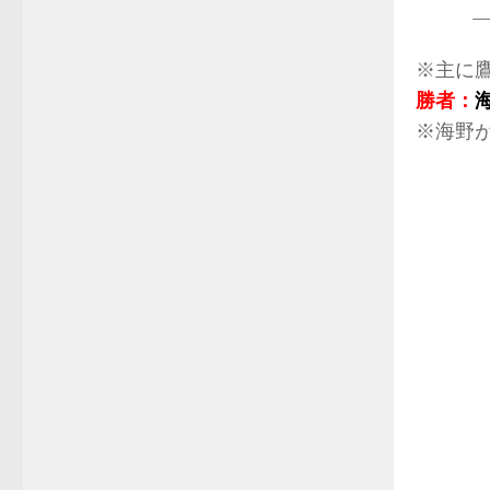
—
※主に
勝者：
※海野が
.