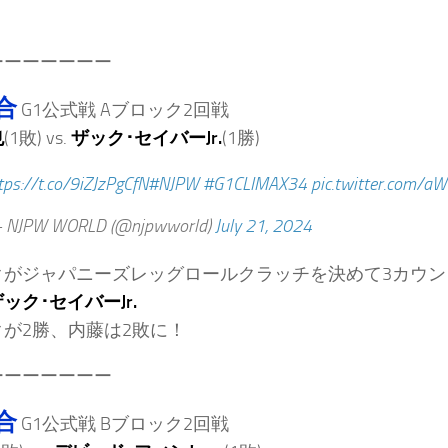
ーーーーーーー
合
G1公式戦 Aブロック2回戦
也
(1敗) vs.
ザック･セイバーJr.
(1勝)
tps://t.co/9iZJzPgCfN
#NJPW
#G1CLIMAX34
pic.twitter.com/a
 NJPW WORLD (@njpwworld)
July 21, 2024
クがジャパニーズレッグロールクラッチを決めて3カウン
ック･セイバーJr.
が2勝、内藤は2敗に！
ーーーーーーー
合
G1公式戦 Bブロック2回戦