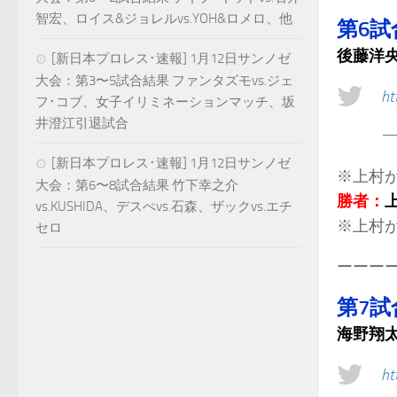
智宏、ロイス&ジョレルvs.YOH&ロメロ、他
第6試
後藤洋
[新日本プロレス･速報] 1月12日サンノゼ
大会：第3〜5試合結果 ファンタズモvs.ジェ
ht
フ･コブ、女子イリミネーションマッチ、坂
井澄江引退試合
—
[新日本プロレス･速報] 1月12日サンノゼ
※上村
大会：第6〜8試合結果 竹下幸之介
勝者：
vs.KUSHIDA、デスぺvs.石森、ザックvs.エチ
※上村が
セロ
ーーー
第7試
海野翔
ht