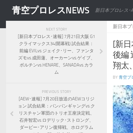
青空プロレスNEWS
新日本プロレス･
新日本プ
NEXT STORY
[新日本プロレス･速報] 7月21日大阪 G1
[新日
クライマックス34(開幕戦) 試合結果：
前編 EVILvs.ジェイク･リー、ファンタ
後編 
ズモvs.成田蓮、オーカーンvs.ゲイブ、
翔太、
ボルチンvs.HENARE、SANADAvs.カラ
ム
BY
青空プ
PREVIOUS STORY
[AEW･速報] 7月20日放送のAEWコリジ
ョン 試合結果：バンバンギャングvs.ク
リスチャン軍団のトリオ王座決定戦、
石井智宏vs.ロデリック･ストロング、
ダービー･アリン復帰戦、ホログラム