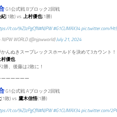
合
G1公式戦 Bブロック2回戦
央紀
(1敗) vs.
上村優也
(1勝)
tps://t.co/9iZJzPgCfN
#NJPW
#G1CLIMAX34
pic.twitter.com/Ht
 NJPW WORLD (@njpwworld)
July 21, 2024
がかんぬきスープレックスホールドを決めて3カウント！
上村優也
2勝、後藤は2敗に！
ーーーーーーー
合
G1公式戦 Aブロック2回戦
太
(1敗) vs.
鷹木信悟
(1勝)
tps://t.co/9iZJzPgCfN
#NJPW
#G1CLIMAX34
pic.twitter.com/2