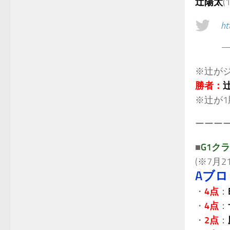
辻陽太
(
ht
—
※辻が
勝者：
※辻が1
ーーー
■
G1ク
(※7月
Aブ
・
4点
：
・
4点
：
・
2点
：