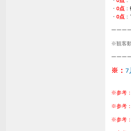
・
0点
：
・
0点
：
・
0点
：
ーーー
※観客動員
ーーー
※：
.
※参考
※参考
※参考