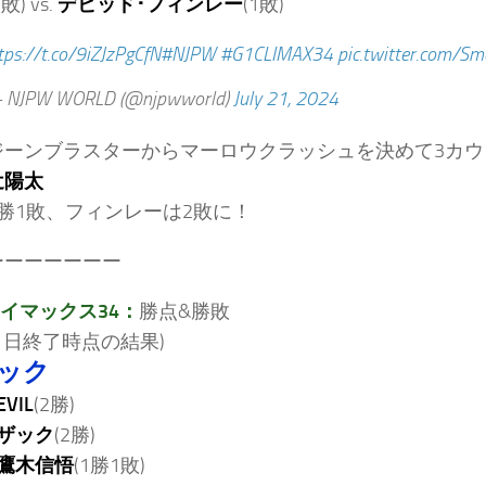
1敗) vs.
デビッド･フィンレー
(1敗)
tps://t.co/9iZJzPgCfN
#NJPW
#G1CLIMAX34
pic.twitter.com/S
 NJPW WORLD (@njpwworld)
July 21, 2024
ジーンブラスターからマーロウクラッシュを決めて3カウ
辻陽太
勝1敗、フィンレーは2敗に！
ーーーーーーー
ライマックス34：
勝点&勝敗
21日終了時点の結果)
ロック
EVIL
(2勝)
ザック
(2勝)
鷹木信悟
(1勝1敗)