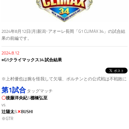
2024年8月12日(月)新潟･アオーレ長岡「G1 CLIMAX 34」の試合結
果の前編です。
2024.8.12
■
G1クライマックス34 試合結果
※上村優也は腕を怪我して欠場、ボルチンとの公式戦は不戦敗に
第1試合
タッグマッチ
〇
後藤洋央紀
&
棚橋弘至
vs.
辻陽太
&
✕
BUSHI
※GTR