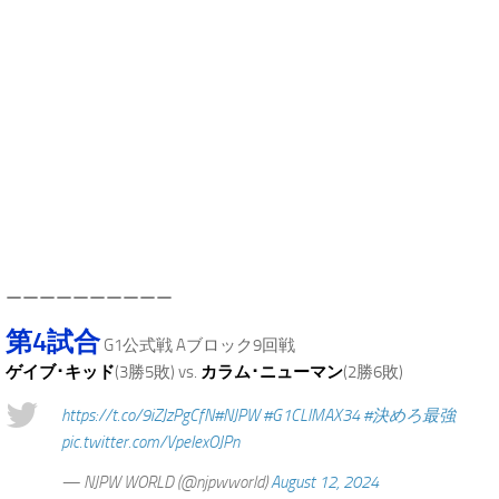
.
ーーーーーーーーーー
第4試合
G1公式戦 Aブロック9回戦
ゲイブ･キッド
(3勝5敗) vs.
カラム･ニューマン
(2勝6敗)
https://t.co/9iZJzPgCfN
#NJPW
#G1CLIMAX34
#決めろ最強
pic.twitter.com/VpeIexOJPn
— NJPW WORLD (@njpwworld)
August 12, 2024