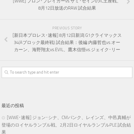
[WWE] ブロン･ブレイカーvs.サミ･ゼインのIC王座戦、
8月12日放送のRAW 試合結果
PREVIOUS STORY
[新日本プロレス･速報] 8月12日新潟 G1クライマックス
34(Aブロック最終戦) 試合結果：後編 内藤哲也vs.オー
カーン、海野翔太vs.EVIL、鷹木信悟vs.ジェイク･リー
最近の投稿
[WWE･速報] ジョン･シナ、CMパンク、レインズ、中邑真輔が
登場のロイヤルランブル戦、2月2日ロイヤルランブルPLE 試合結
果