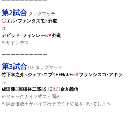
ーーーーーーーーーー
第2試合
タッグマッチ
〇
エル･ファンタズモ
&
邪道
vs.
デビッド･フィンレー
&
✕
外道
※サドンデス
ーーーーーーーーーー
第3試合
8人タッグマッチ
竹下幸之介
&
ジェフ･コブ
&
HENARE
&
✕
フランシスコ･アキラ
vs.
成田蓮
&
高橋裕二郎
&
SHO
&
〇
金丸義信
※ジャックナイフ式エビ固め
※試合後成田がパイプ椅子で竹下の足を叩いてしまう！
.