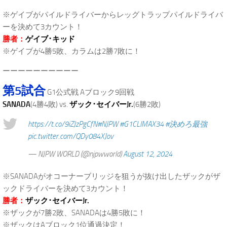
※ゲイブがパイルドライバーからレッグトラップパイルドライバ
ーを決めて3カウント！
勝者：
ゲイブ･キッド
※ゲイブが4勝5敗、カラムは2勝7敗に！
ーーーーーーーーーー
第5試合
G1公式戦 Aブロック9回戦
SANADA
(4勝4敗) vs.
ザック･セイバーJr.
(6勝2敗)
https://t.co/9iZJzPgCfN
#NJPW
#G1CLIMAX34
#決めろ最強
pic.twitter.com/QDy084XJov
— NJPW WORLD (@njpwworld)
August 12, 2024
※SANADAがオコーナーブリッジを狙うが抜け出したザックがザ
ックドライバーを決めて3カウント！
勝者：
ザック･セイバーJr.
※ザックが7勝2敗、SANADAは4勝5敗に！
※ザックはAブロック1位通過決定！