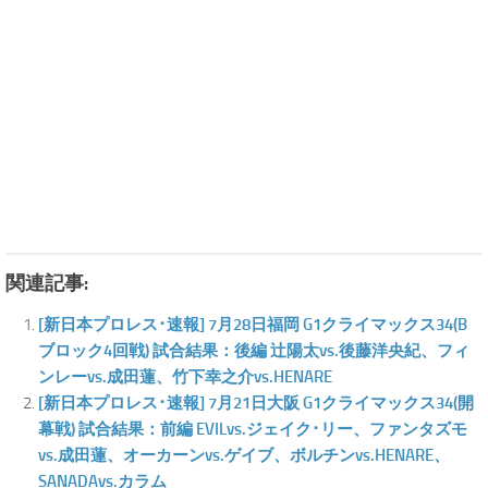
関連記事:
[新日本プロレス･速報] 7月28日福岡 G1クライマックス34(B
ブロック4回戦) 試合結果：後編 辻陽太vs.後藤洋央紀、フィ
ンレーvs.成田蓮、竹下幸之介vs.HENARE
[新日本プロレス･速報] 7月21日大阪 G1クライマックス34(開
幕戦) 試合結果：前編 EVILvs.ジェイク･リー、ファンタズモ
vs.成田蓮、オーカーンvs.ゲイブ、ボルチンvs.HENARE、
SANADAvs.カラム