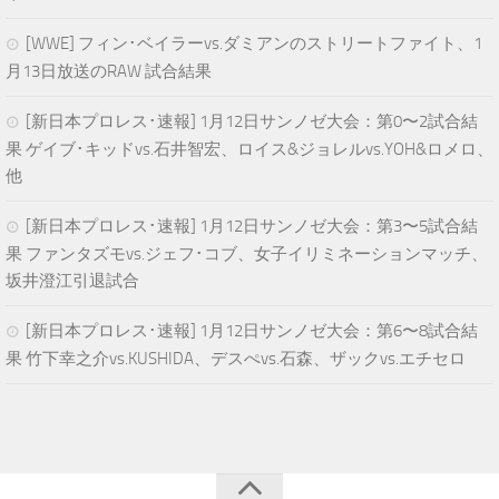
[WWE] フィン･ベイラーvs.ダミアンのストリートファイト、1
月13日放送のRAW 試合結果
[新日本プロレス･速報] 1月12日サンノゼ大会：第0〜2試合結
果 ゲイブ･キッドvs.石井智宏、ロイス&ジョレルvs.YOH&ロメロ、
他
[新日本プロレス･速報] 1月12日サンノゼ大会：第3〜5試合結
果 ファンタズモvs.ジェフ･コブ、女子イリミネーションマッチ、
坂井澄江引退試合
[新日本プロレス･速報] 1月12日サンノゼ大会：第6〜8試合結
果 竹下幸之介vs.KUSHIDA、デスぺvs.石森、ザックvs.エチセロ