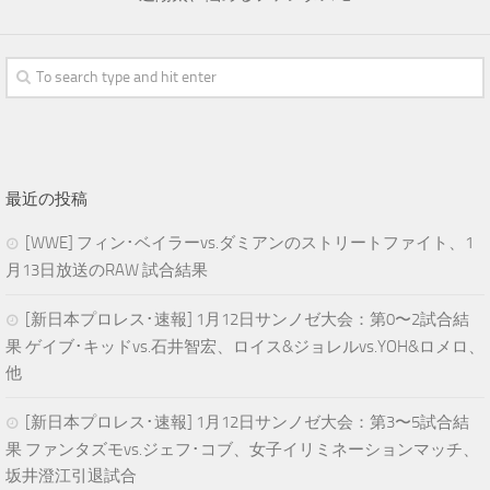
最近の投稿
[WWE] フィン･ベイラーvs.ダミアンのストリートファイト、1
月13日放送のRAW 試合結果
[新日本プロレス･速報] 1月12日サンノゼ大会：第0〜2試合結
果 ゲイブ･キッドvs.石井智宏、ロイス&ジョレルvs.YOH&ロメロ、
他
[新日本プロレス･速報] 1月12日サンノゼ大会：第3〜5試合結
果 ファンタズモvs.ジェフ･コブ、女子イリミネーションマッチ、
坂井澄江引退試合