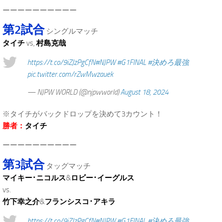
ーーーーーーーーーー
第2試合
シングルマッチ
タイチ
vs,
村島克哉
https://t.co/9iZJzPgCfN
#NJPW
#G1FINAL
#決めろ最強
pic.twitter.com/rZwMwzauek
— NJPW WORLD (@njpwworld)
August 18, 2024
※タイチがバックドロップを決めて3カウント！
勝者：
タイチ
ーーーーーーーーーー
第3試合
タッグマッチ
マイキー･ニコルス
&
ロビー･イーグルス
vs.
竹下幸之介
&
フランシスコ･アキラ
https://t.co/9iZJzPgCfN
#NJPW
#G1FINAL
#決めろ最強