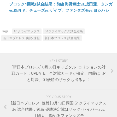
ブロック1回戦) 試合結果：前編 海野翔太vs.成田蓮、タンガ
vs.KENTA、チェーズvs.ゲイブ、ファンタズモvs.ヨシハシ
Tags:
G1クライマックス
G1クライマックス試合結果
新日本プロレス 実況/速報
新日本プロレス 試合結果
NEXT STORY
[新日本プロレス] 8月30日キャピタル･コリジョンの対
戦カード：UPDATE、全対戦カードが決定、内藤はTJP
と対決、G1優勝のザックも出るよ！
PREVIOUS STORY
[新日本プロレス･速報] 8月18日両国 G1クライマックス
34 試合結果：後編 優勝決定戦はザック･セイバーJrvs.
辻陽太、悩めるファンタズモ