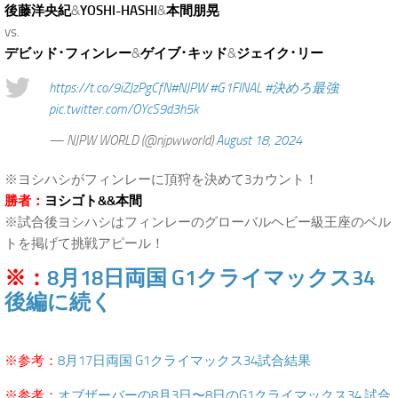
後藤洋央紀
&
YOSHI-HASHI
&
本間朋晃
vs.
デビッド･フィンレー
&
ゲイブ･キッド
&
ジェイク･リー
https://t.co/9iZJzPgCfN
#NJPW
#G1FINAL
#決めろ最強
pic.twitter.com/OYcS9d3h5k
— NJPW WORLD (@njpwworld)
August 18, 2024
※ヨシハシがフィンレーに頂狩を決めて3カウント！
勝者：
ヨシゴト&&本間
※試合後ヨシハシはフィンレーのグローバルヘビー級王座のベル
トを掲げて挑戦アピール！
※：
8月18日両国 G1クライマックス34
後編に続く
.
※参考：
8月17日両国 G1クライマックス34試合結果
※参考：
オブザーバーの8月3日〜8日のG1クライマックス34 試合