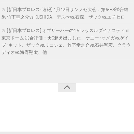
[新日本プロレス･速報] 1月12日サンノゼ大会：第6〜8試合結
果 竹下幸之介vs.KUSHIDA、デスぺvs.石森、ザックvs.エチセロ
[新日本プロレス] オブザーバーの1.5 レッスルダイナスティ in
東京ドーム 試合評価：★5超え出ました、ケニー･オメガvs.ゲイ
ブ･キッド、ザックvs.リコシェ、竹下幸之介vs.石井智宏、クラウ
ディオvs.海野翔太、他
青空プロレスNEWS © 2025. All Rights Reserved.