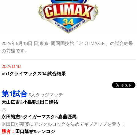
2024年8月18日(日)東京･両国国技館「G1 CLIMAX 34」の試合結果
の前編です。
2024.8.18
■
G1クライマックス34 試合結果
第1試合
6人タッグマッチ
天山広吉
&
小島聡
&
田口隆祐
vs.
永田裕志
&
タイガーマスク
&
嘉藤匠馬
※田口が嘉藤にアンクルロックを決めてギブアップを奪う！
勝者：
田口隆祐&テンコジ