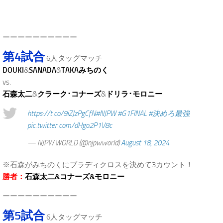
.
ーーーーーーーーーー
第4試合
6人タッグマッチ
DOUKI
&
SANADA
&
TAKAみちのく
vs.
石森太二
&
クラーク･コナーズ
&
ドリラ･モロニー
https://t.co/9iZJzPgCfN
#NJPW
#G1FINAL
#決めろ最強
pic.twitter.com/dHgo2P1V8c
— NJPW WORLD (@njpwworld)
August 18, 2024
※石森がみちのくにブラディクロスを決めて3カウント！
勝者：
石森太二&コナーズ&モロニー
ーーーーーーーーーー
第5試合
6人タッグマッチ