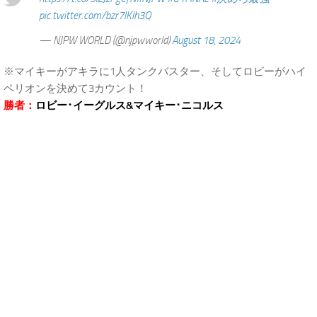
pic.twitter.com/bzr7lKlh3Q
— NJPW WORLD (@njpwworld)
August 18, 2024
※マイキーがアキラに1人タンクバスター、そしてロビーがハイ
ペリオンを決めて3カウント！
勝者：
ロビー･イーグルス&マイキー･ニコルス
.