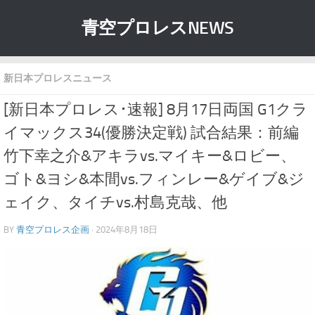
青空プロレスNEWS
新日本プロレスニュース
[新日本プロレス･速報] 8月17日両国 G1クラ
イマックス34(優勝決定戦) 試合結果：前編
竹下幸之介&アキラvs.マイキー&ロビー、
ゴト&ヨシ&本間vs.フィンレー&ゲイブ&ジ
ェイク、タイチvs.村島克哉、他
BY
青空プロレス企画
· 2024年8月18日