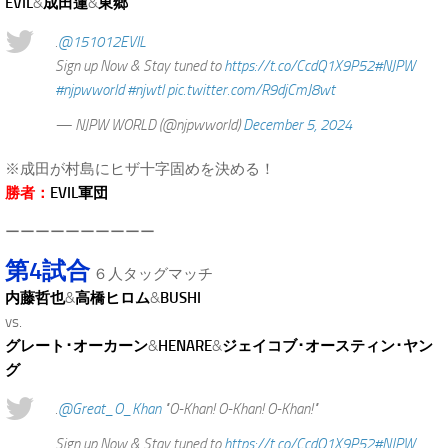
EVIL
&
成田蓮
&
東郷
.
@151012EVIL
Sign up Now & Stay tuned to
https://t.co/CcdQ1X9P52
#NJPW
#njpwworld
#njwtl
pic.twitter.com/R9djCmJ8wt
— NJPW WORLD (@njpwworld)
December 5, 2024
※成田が村島にヒザ十字固めを決める！
勝者：
EVIL軍団
ーーーーーーーーーー
第4試合
６人タッグマッチ
内藤哲也
&
高橋ヒロム
&
BUSHI
vs.
グレート･オーカーン
&
HENARE
&
ジェイコブ･オースティン･ヤン
グ
.
@Great_O_Khan
"O-Khan! O-Khan! O-Khan!"
Sign up Now & Stay tuned to
https://t.co/CcdQ1X9P52
#NJPW