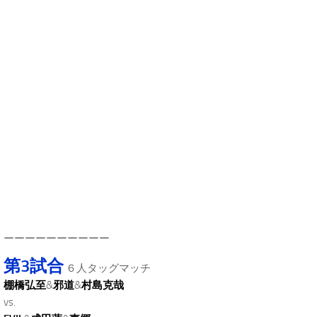
.
ーーーーーーーーーー
第3試合
６人タッグマッチ
棚橋弘至
&
邪道
&
村島克哉
vs.