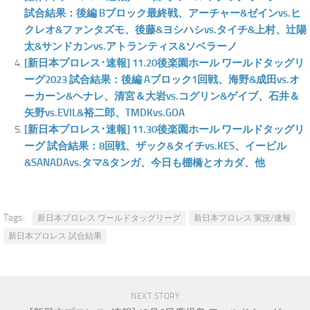
試合結果：後編 Bブロック最終戦、アーチャー&ゼインvs.ヒ
クレオ&ファンタズモ、後藤&ヨシハシvs.タイチ&上村、辻陽
太&サンドカンvs.アトランティス&ソベラーノ
[新日本プロレス･速報] 11.20後楽園ホール ワールドタッグリ
ーグ2023 試合結果：後編 Aブロック1回戦、海野&成田vs.オ
ーカーン&ヘナレ、清宮＆大岩vs.コグリン&ゲイブ、石井＆
矢野vs.EVIL&裕二郎、TMDKvs.GOA
[新日本プロレス･速報] 11.30後楽園ホール ワールドタッグリ
ーグ 試合結果：8回戦、ザック&タイチvs.KES、イービル
&SANADAvs.タマ&タンガ、今日も棚橋とオカダ、他
Tags:
新日本プロレス ワールドタッグリーグ
新日本プロレス 実況/速報
新日本プロレス 試合結果
NEXT STORY