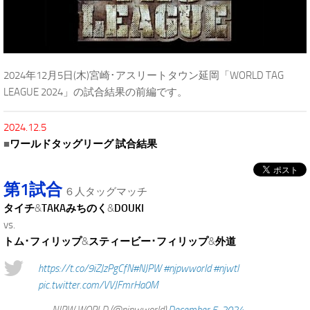
2024年12月5日(木)宮崎･アスリートタウン延岡「WORLD TAG
LEAGUE 2024」の試合結果の前編です。
2024.12.5
■
ワールドタッグリーグ 試合結果
第1試合
６人タッグマッチ
タイチ
&
TAKAみちのく
&
DOUKI
vs.
トム･フィリップ
&
スティービー･フィリップ
&
外道
https://t.co/9iZJzPgCfN
#NJPW
#njpwworld
#njwtl
pic.twitter.com/VVJFmrHa0M
— NJPW WORLD (@njpwworld)
December 5, 2024