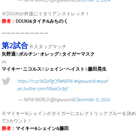
※DOUKIが外道にイタリアンストレッチ！
勝者：
DOUKI&タイチ&みちのく
ーーーーーーーーーー
第2試合
６人タッグマッチ
矢野通
&
ボルチン･オレッグ
&
タイガーマスク
vs.
マイキー･ニコルス
&
シェイン･ヘイスト
&
藤田晃生
https://t.co/9iZJzPgCfN
#NJPW
#njpwworld
#njwtl
pic.twitter.com/MbjoiCe3pf
— NJPW WORLD (@njpwworld)
December 5, 2024
※マイキー&シェインがタイガーにエレクトリックブルーを決め
て3カウント！
勝者：
マイキー&シェイン&藤田
.