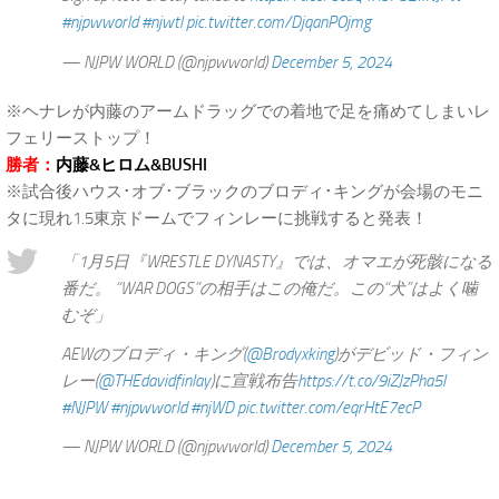
#njpwworld
#njwtl
pic.twitter.com/DjqanPOjmg
— NJPW WORLD (@njpwworld)
December 5, 2024
※ヘナレが内藤のアームドラッグでの着地で足を痛めてしまいレ
フェリーストップ！
勝者：
内藤&ヒロム&BUSHI
※試合後ハウス･オブ･ブラックのブロディ･キングが会場のモニ
タに現れ1.5東京ドームでフィンレーに挑戦すると発表！
「1月5日『WRESTLE DYNASTY』では、オマエが死骸になる
番だ。 “WAR DOGS”の相手はこの俺だ。この“犬”はよく噛
むぞ」
AEWのブロディ・キング(
@Brodyxking
)がデビッド・フィン
レー(
@THEdavidfinlay
)に宣戦布告
https://t.co/9iZJzPha5l
#NJPW
#njpwworld
#njWD
pic.twitter.com/eqrHtE7ecP
— NJPW WORLD (@njpwworld)
December 5, 2024
.