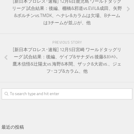
[新日本プロレス･速報] 12月6日鹿児島 ワールドタッグ
リーグ 試合結果：後編、棚橋&邪道vs.EVIL&成田、矢野
&ボルチンvs.TMDK、ヘナレ&カラムは欠場、Bチーム
は3チームが並ぶが、他
PREVIOUS STORY
[新日本プロレス･速報] 12月5日宮崎 ワールドタッグリ
ーグ 試合結果：後編、ゲイブ&サナダvs.後藤&ﾖｼﾊｼ、
鷹木信悟&辻陽太vs.海野&本間、ザック&大岩vs.、ジェ
フ･コブ&カラム、他
最近の投稿