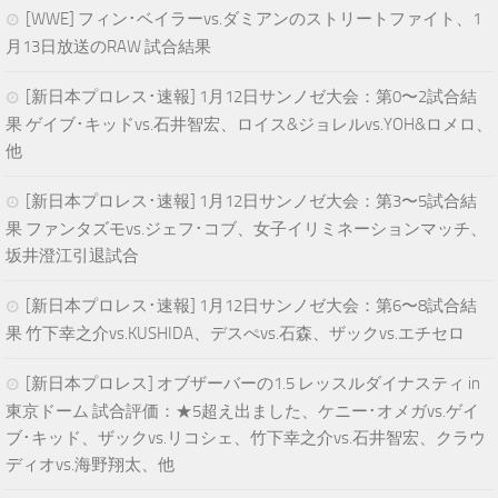
[WWE] フィン･ベイラーvs.ダミアンのストリートファイト、1
月13日放送のRAW 試合結果
[新日本プロレス･速報] 1月12日サンノゼ大会：第0〜2試合結
果 ゲイブ･キッドvs.石井智宏、ロイス&ジョレルvs.YOH&ロメロ、
他
[新日本プロレス･速報] 1月12日サンノゼ大会：第3〜5試合結
果 ファンタズモvs.ジェフ･コブ、女子イリミネーションマッチ、
坂井澄江引退試合
[新日本プロレス･速報] 1月12日サンノゼ大会：第6〜8試合結
果 竹下幸之介vs.KUSHIDA、デスぺvs.石森、ザックvs.エチセロ
[新日本プロレス] オブザーバーの1.5 レッスルダイナスティ in
東京ドーム 試合評価：★5超え出ました、ケニー･オメガvs.ゲイ
ブ･キッド、ザックvs.リコシェ、竹下幸之介vs.石井智宏、クラウ
ディオvs.海野翔太、他