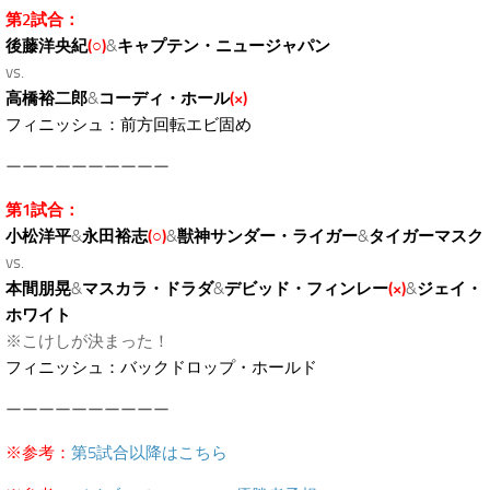
第2試合：
後藤洋央紀
(○)
&
キャプテン・ニュージャパン
vs.
高橋裕二郎
&
コーディ・ホール
(×)
フィニッシュ：前方回転エビ固め
ーーーーーーーーーー
第1試合：
小松洋平
&
永田裕志
(○)
&
獣神サンダー・ライガー
&
タイガーマスク
vs.
本間朋晃
&
マスカラ・ドラダ
&
デビッド・フィンレー
(×)
&
ジェイ・
ホワイト
※こけしが決まった！
フィニッシュ：バックドロップ・ホールド
ーーーーーーーーーー
※参考：
第5試合以降はこちら