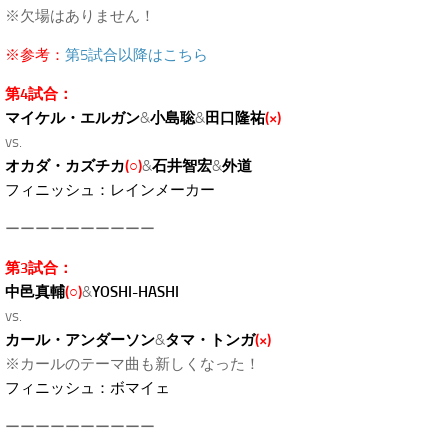
※欠場はありません！
※参考：
第5試合以降はこちら
第4試合：
マイケル・エルガン
&
小島聡
&
田口隆祐
(×)
vs.
オカダ・カズチカ
(○)
&
石井智宏
&
外道
フィニッシュ：レインメーカー
ーーーーーーーーーー
第3試合：
中邑真輔
(○)
&
YOSHI-HASHI
vs.
カール・アンダーソン
&
タマ・トンガ
(×)
※カールのテーマ曲も新しくなった！
フィニッシュ：ボマイェ
ーーーーーーーーーー