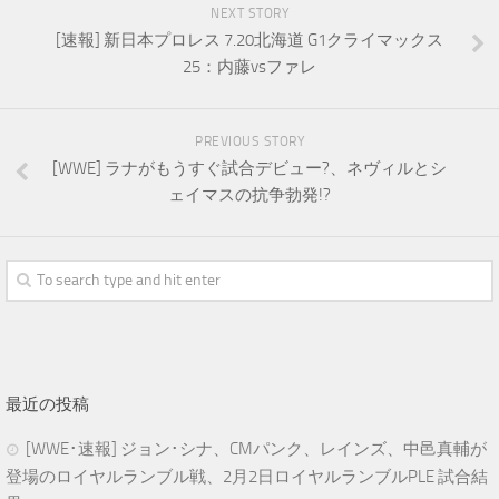
NEXT STORY
[速報] 新日本プロレス 7.20北海道 G1クライマックス
25：内藤vsファレ
PREVIOUS STORY
[WWE] ラナがもうすぐ試合デビュー?、ネヴィルとシ
ェイマスの抗争勃発!?
最近の投稿
[WWE･速報] ジョン･シナ、CMパンク、レインズ、中邑真輔が
登場のロイヤルランブル戦、2月2日ロイヤルランブルPLE 試合結