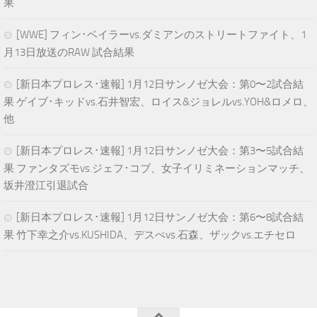
果
[WWE] フィン･ベイラーvs.ダミアンのストリートファイト、1
月13日放送のRAW 試合結果
[新日本プロレス･速報] 1月12日サンノゼ大会：第0〜2試合結
果 ゲイブ･キッドvs.石井智宏、ロイス&ジョレルvs.YOH&ロメロ、
他
[新日本プロレス･速報] 1月12日サンノゼ大会：第3〜5試合結
果 ファンタズモvs.ジェフ･コブ、女子イリミネーションマッチ、
坂井澄江引退試合
[新日本プロレス･速報] 1月12日サンノゼ大会：第6〜8試合結
果 竹下幸之介vs.KUSHIDA、デスぺvs.石森、ザックvs.エチセロ