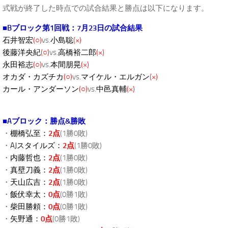
式戦が終了した時点での試合結果と勝点は以下になります。
■Bブロック第1回戦：7月23日の試合結果
石井智宏
(○)
vs.
小島聡
(×)
後藤洋央紀
(○)
vs.
高橋裕二郎
(×)
永田裕志
(○)
vs.
本間朋晃
(×)
オカダ・カズチカ
(○)
vs.
マイケル・エルガン
(×)
カール・アンダーソン
(○)
vs.
中邑真輔
(×)
■Aブロック：勝点&勝敗
・
棚橋弘至：
2点
(1勝0敗)
・
AJスタイルズ：
2点
(1勝0敗)
・
内藤哲也：
2点
(1勝0敗)
・
真壁刀義：
2点
(1勝0敗)
・
天山広吉：
2点
(1勝0敗)
・
飯伏幸太：
0点
(0勝1敗)
・
柴田勝頼：
0点
(0勝1敗)
・
矢野通：
0点
(0勝1敗)