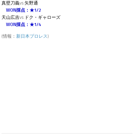
真壁刀義
vs.
矢野通
WON採点：★1/2
天山広吉
vs.
ドク・ギャローズ
WON採点：★1/4
(情報：
新日本プロレス
)