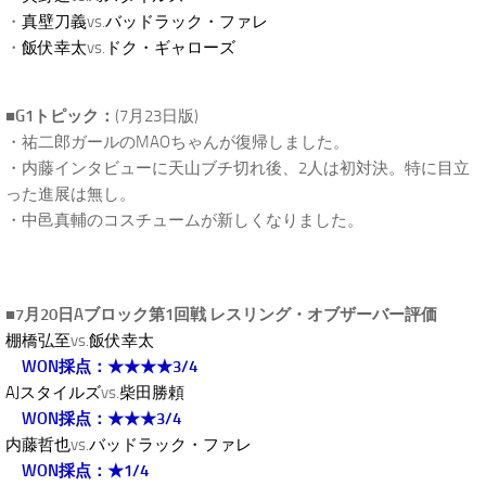
・
真壁刀義
vs.
バッドラック・ファレ
・
飯伏幸太
vs.
ドク・ギャローズ
■G1トピック：
(7月23日版)
・祐二郎ガールのMAOちゃんが復帰しました。
・内藤インタビューに天山ブチ切れ後、2人は初対決。特に目立
った進展は無し。
・中邑真輔のコスチュームが新しくなりました。
■7月20日Aブロック第1回戦 レスリング・オブザーバー評価
棚橋弘至
vs.
飯伏幸太
WON採点：★★★★3/4
AJスタイルズ
vs.
柴田勝頼
WON採点：★★★3/4
内藤哲也
vs.
バッドラック・ファレ
WON採点：★1/4