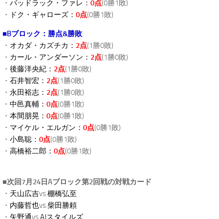
・
バッドラック・ファレ：
0点
(0勝1敗)
・
ドク・ギャローズ：
0点
(0勝1敗)
■Bブロック：勝点&勝敗
・
オカダ・カズチカ：
2点
(1勝0敗)
・
カール・アンダーソン：
2点
(1勝0敗)
・
後藤洋央紀：
2点
(1勝0敗)
・
石井智宏：
2点
(1勝0敗)
・
永田裕志：
2点
(1勝0敗)
・
中邑真輔：
0点
(0勝1敗)
・
本間朋晃：
0点
(0勝1敗)
・
マイケル・エルガン：
0点
(0勝1敗)
・
小島聡：
0点
(0勝1敗)
・
高橋裕二郎：
0点
(0勝1敗)
■次回7月24日Aブロック第2回戦の対戦カード
・
天山広吉
vs.
棚橋弘至
・
内藤哲也
vs.
柴田勝頼
・
矢野通
vs.
AJスタイルズ