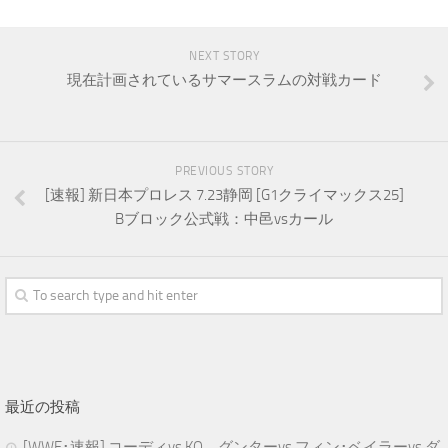
NEXT STORY
現在計画されているサマースラムの対戦カード
PREVIOUS STORY
[速報] 新日本プロレス 7.23静岡 [G1クライマックス25]
Bブロック公式戦：中邑vsカール
最近の投稿
[WWE･速報] コーディvs.KO、グンターvs.フィン･ベイラーvs.ダ