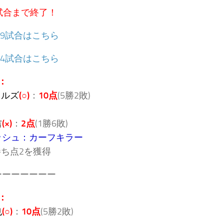
試合まで終了！
〜9試合はこちら
〜4試合はこちら
：
イルズ
(○)
：
10点
(5勝2敗)
吉
(×)
：
2点
(1勝6敗)
ッシュ：カーフキラー
勝ち点2を獲得
ーーーーーーー
：
也
(○)
：
10点
(5勝2敗)