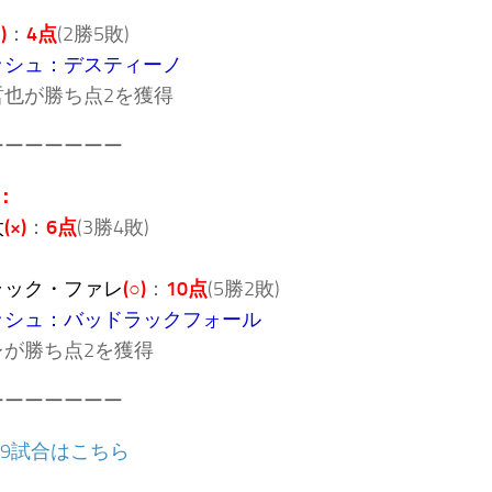
)
：
4点
(2勝5敗)
ッシュ：デスティーノ
哲也が勝ち点2を獲得
ーーーーーーー
：
太
(×)
：
6点
(3勝4敗)
ラック・ファレ
(○)
：
10点
(5勝2敗)
ッシュ：バッドラックフォール
レが勝ち点2を獲得
ーーーーーーー
〜9試合はこちら