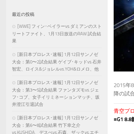
最近の投稿
[WWE] フィン･ベイラーvs.ダミアンのスト
リートファイト、1月13日放送のRAW 試合結
果
[新日本プロレス･速報] 1月12日サンノゼ
大会：第0〜2試合結果 ゲイブ･キッドvs.石井
智宏、ロイス&ジョレルvs.YOH&ロメロ、他
[新日本プロレス･速報] 1月12日サンノゼ
2015
大会：第3〜5試合結果 ファンタズモvs.ジェ
降の試
フ･コブ、女子イリミネーションマッチ、坂
井澄江引退試合
青空プロレ
[新日本プロレス･速報] 1月12日サンノゼ
■
G1 8
大会：第6〜8試合結果 竹下幸之介
vs.KUSHIDA、デスぺvs.石森、ザックvs.エチ