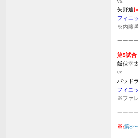
vs.
矢野通
(×
フィニ
※内藤
ーーー
第5試合
飯伏幸
vs.
バッド
フィニ
※ファ
ーーー
※:
第8