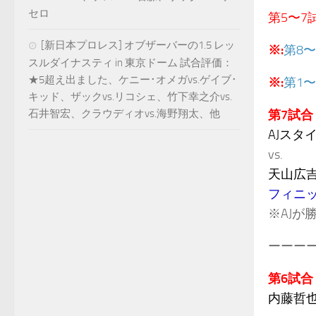
セロ
第5〜7
[新日本プロレス] オブザーバーの1.5 レッ
※:
第8
スルダイナスティ in 東京ドーム 試合評価：
★5超え出ました、ケニー･オメガvs.ゲイブ･
※:
第1
キッド、ザックvs.リコシェ、竹下幸之介vs.
石井智宏、クラウディオvs.海野翔太、他
第7試合
AJスタ
vs.
天山広
フィニ
※AJが
ーーー
第6試合
内藤哲