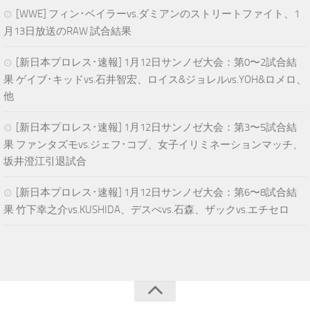
[WWE] フィン･ベイラーvs.ダミアンのストリートファイト、1
月13日放送のRAW 試合結果
[新日本プロレス･速報] 1月12日サンノゼ大会：第0〜2試合結
果 ゲイブ･キッドvs.石井智宏、ロイス&ジョレルvs.YOH&ロメロ、
他
[新日本プロレス･速報] 1月12日サンノゼ大会：第3〜5試合結
果 ファンタズモvs.ジェフ･コブ、女子イリミネーションマッチ、
坂井澄江引退試合
[新日本プロレス･速報] 1月12日サンノゼ大会：第6〜8試合結
果 竹下幸之介vs.KUSHIDA、デスぺvs.石森、ザックvs.エチセロ