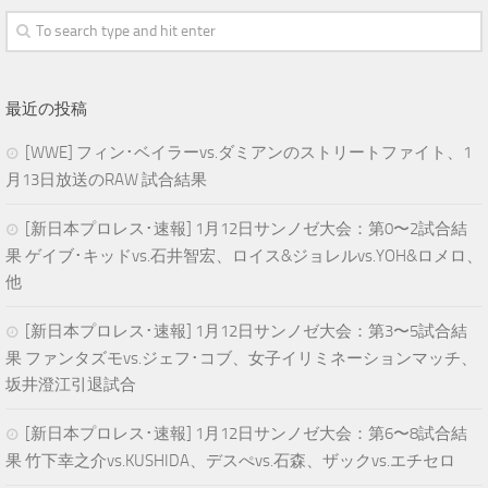
最近の投稿
[WWE] フィン･ベイラーvs.ダミアンのストリートファイト、1
月13日放送のRAW 試合結果
[新日本プロレス･速報] 1月12日サンノゼ大会：第0〜2試合結
果 ゲイブ･キッドvs.石井智宏、ロイス&ジョレルvs.YOH&ロメロ、
他
[新日本プロレス･速報] 1月12日サンノゼ大会：第3〜5試合結
果 ファンタズモvs.ジェフ･コブ、女子イリミネーションマッチ、
坂井澄江引退試合
[新日本プロレス･速報] 1月12日サンノゼ大会：第6〜8試合結
果 竹下幸之介vs.KUSHIDA、デスぺvs.石森、ザックvs.エチセロ