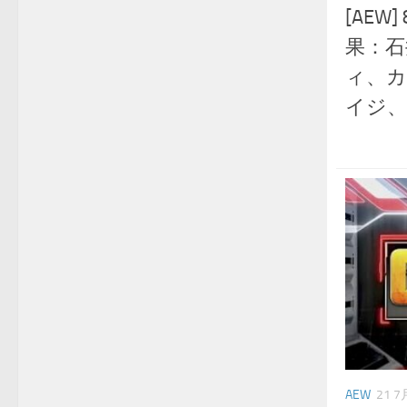
[AE
果：石
ィ、カ
イジ、
AEW
21 7