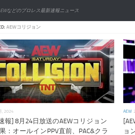
AEWなどのプロレス最新速報ニュース
ED:
AEWコリジョン
月, 2024
AEW
･速報] 8月24日放送のAEWコリジョン
[A
果：オールインPPV直前、PAC&クラ
ョ