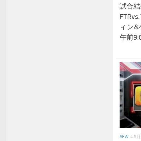
試合結
FTR
ィン&
午前9:
AEW
4 8月