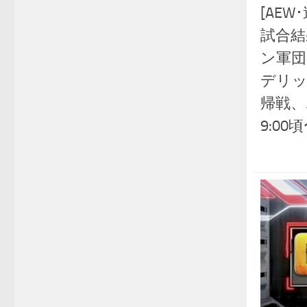
[AEW
試合結
ン軍団
デリッ
帰戦、
9:00