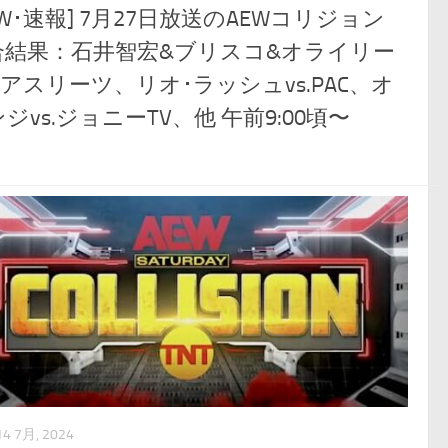
EW･速報] 7月27日放送のAEWコリジョン
合結果：石井智宏&ブリスコ&オライリー
.Pアスリーツ、リオ･ラッシュvs.PAC、オ
ジvs.ジョニーTV、他 午前9:00頃〜
14 7月, 2024