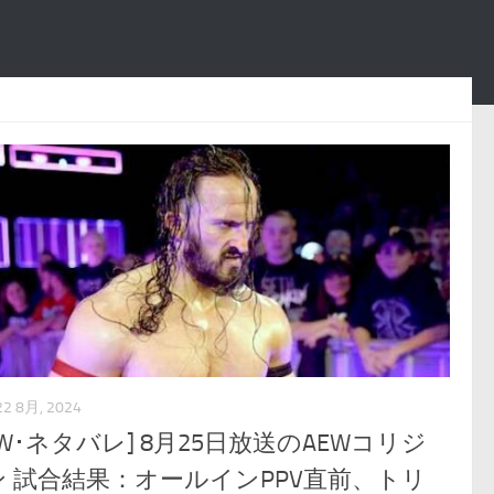
22 8月, 2024
EW･ネタバレ] 8月25日放送のAEWコリジ
ン 試合結果：オールインPPV直前、トリ