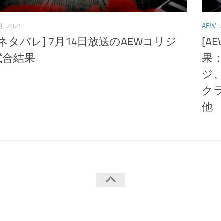
月, 2024
AEW
W･ネタバレ] 7月14日放送のAEWコリジ
[A
試合結果
果
ジ
ク
他