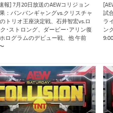
･速報] 7月20日放送のAEWコリジョン
[A
果：バンバンギャングvs.クリスチャ
試
のトリオ王座決定戦、石井智宏vs.ロ
ラ
ク･ストロング、ダービー･アリン復
ン
ホログラムのデビュー戦、他 午前
9:
頃〜