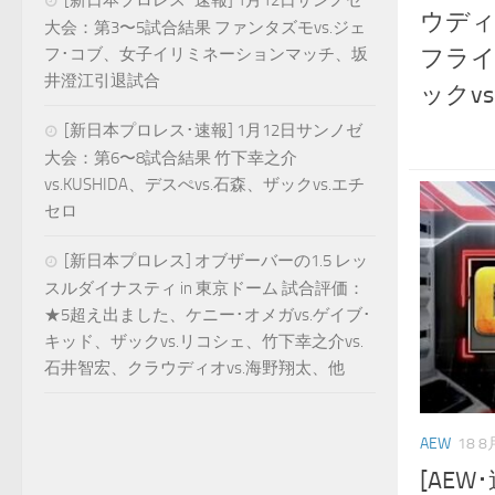
[新日本プロレス･速報] 1月12日サンノゼ
ウディ
大会：第3〜5試合結果 ファンタズモvs.ジェ
フライ
フ･コブ、女子イリミネーションマッチ、坂
井澄江引退試合
ックv
[新日本プロレス･速報] 1月12日サンノゼ
大会：第6〜8試合結果 竹下幸之介
vs.KUSHIDA、デスぺvs.石森、ザックvs.エチ
セロ
[新日本プロレス] オブザーバーの1.5 レッ
スルダイナスティ in 東京ドーム 試合評価：
★5超え出ました、ケニー･オメガvs.ゲイブ･
キッド、ザックvs.リコシェ、竹下幸之介vs.
石井智宏、クラウディオvs.海野翔太、他
AEW
18 8
[AEW