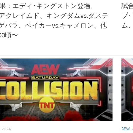
果：エディ･キングストン登場、
試
vs.アクレイムド、キングダムvs.ダステ
ブ
ゲバラ、ベイカーvs.キャメロン、他
ム、
00頃〜
, 2024
AEW