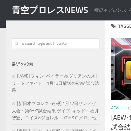
青空プロレスNEWS
新日本プロレス･
TAGG
最近の投稿
[WWE] フィン･ベイラーvs.ダミアンのスト
リートファイト、1月13日放送のRAW 試合結
果
[新日本プロレス･速報] 1月12日サンノゼ
AEW
25 8
大会：第0〜2試合結果 ゲイブ･キッドvs.石井
[AEW
智宏、ロイス&ジョレルvs.YOH&ロメロ、他
試合結