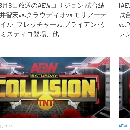
W] 8月3日放送のAEWコリジョン 試合結
[A
井智宏vs.クラウディオvs.モリアーテ
試
イル･フレッチャーvs.ブライアン･ケ
vs
ミスティコ登場、他
レン
月, 2024
AEW