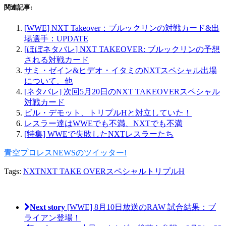
関連記事:
[WWE] NXT Takeover：ブルックリンの対戦カード&出
場選手：UPDATE
[ほぼネタバレ] NXT TAKEOVER: ブルックリンの予想
される対戦カード
サミ・ゼイン&ヒデオ・イタミのNXTスペシャル出場
について、他
[ネタバレ] 次回5月20日のNXT TAKEOVERスペシャル
対戦カード
ビル・デモット、トリプルHと対立していた！
レスラー達はWWEでも不満、NXTでも不満
[特集] WWEで失敗したNXTレスラーたち
青空プロレスNEWSのツイッター!
Tags:
NXT
NXT TAKE OVERスペシャル
トリプルH
Next story
[WWE] 8月10日放送のRAW 試合結果：ブ
ライアン登場！