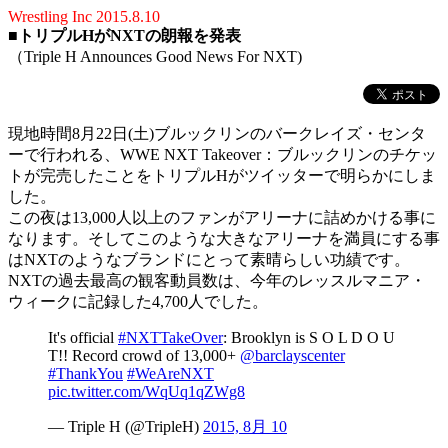
Wrestling Inc 2015.8.10
■
トリプルHがNXTの朗報を発表
（Triple H Announces Good News For NXT)
現地時間8月22日(土)ブルックリンのバークレイズ・センタ
ーで行われる、WWE NXT Takeover：ブルックリンのチケッ
トが完売したことをトリプルHがツイッターで明らかにしま
した。
この夜は13,000人以上のファンがアリーナに詰めかける事に
なります。そしてこのような大きなアリーナを満員にする事
はNXTのようなブランドにとって素晴らしい功績です。
NXTの過去最高の観客動員数は、今年のレッスルマニア・
ウィークに記録した4,700人でした。
It's official
#NXTTakeOver
: Brooklyn is S O L D O U
T!! Record crowd of 13,000+
@barclayscenter
#ThankYou
#WeAreNXT
pic.twitter.com/WqUq1qZWg8
— Triple H (@TripleH)
2015, 8月 10