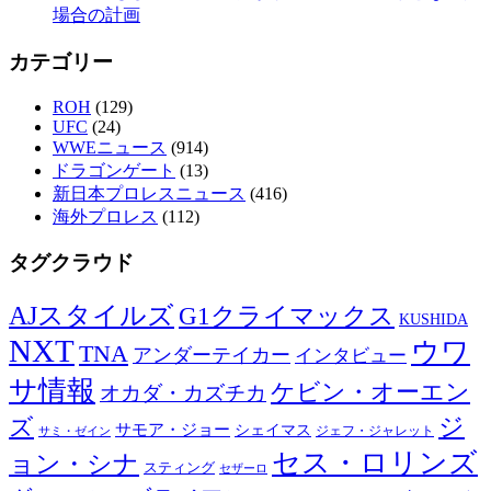
場合の計画
カテゴリー
ROH
(129)
UFC
(24)
WWEニュース
(914)
ドラゴンゲート
(13)
新日本プロレスニュース
(416)
海外プロレス
(112)
タグクラウド
AJスタイルズ
G1クライマックス
KUSHIDA
NXT
ウワ
TNA
アンダーテイカー
インタビュー
サ情報
ケビン・オーエン
オカダ・カズチカ
ズ
ジ
サモア・ジョー
シェイマス
サミ・ゼイン
ジェフ・ジャレット
セス・ロリンズ
ョン・シナ
スティング
セザーロ