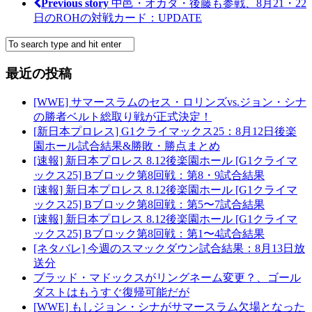
Previous story
中邑・オカダ・後藤も参戦、8月21・22
日のROHの対戦カード：UPDATE
最近の投稿
[WWE] サマースラムのセス・ロリンズvs.ジョン・シナ
の勝者ベルト総取り戦が正式決定！
[新日本プロレス] G1クライマックス25：8月12日後楽
園ホール試合結果&勝敗・勝点まとめ
[速報] 新日本プロレス 8.12後楽園ホール [G1クライマ
ックス25] Bブロック第8回戦：第8・9試合結果
[速報] 新日本プロレス 8.12後楽園ホール [G1クライマ
ックス25] Bブロック第8回戦：第5〜7試合結果
[速報] 新日本プロレス 8.12後楽園ホール [G1クライマ
ックス25] Bブロック第8回戦：第1〜4試合結果
[ネタバレ] 今週のスマックダウン試合結果：8月13日放
送分
ブラッド・マドックスがリングネーム変更？、ゴール
ダストはもうすぐ復帰可能だが
[WWE] もしジョン・シナがサマースラム欠場となった