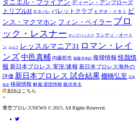
ダニエル・ブライアン
ディーン・アンブローズ
ビ
トリプルH
バレットクラブ
ヒデオ・イタミ
ネタバレ
ブロ
ンス・マクマホン
フィン・ベイラー
ック・レスナー
ランディ・オート
ヤングバックス
ロマン・レイ
レッスルマニア31
ン
ルセフ
ンズ
中邑真輔
怪我情
復帰情報
内藤哲也
後藤洋央紀
報
新日本プロレス 実況/速報
新日本プロレス海外の
新日本プロレス 試合結果
棚橋弘至
評価
石井
移籍情報
飯伏幸太
解雇/退団情報
智宏
RSS
はこちら
新日本プロレス WWE Tシャツ DVD
青空プロレスNEWS © 2015. All Rights Reserved.