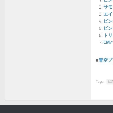
ビン
サモ
エイ
ビン
ビン
トリ
CM
■
青空プ
Tags:
NX