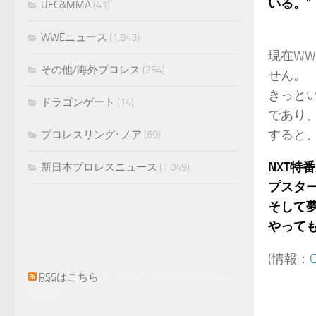
いる。
UFC&MMA
(41)
WWEニュース
(1,843)
現在W
その他/海外プロレス
(254)
せん。
きっと
ドラゴンゲート
(14)
であり
すると
プロレスリング･ノア
(69)
NXT特
新日本プロレスニュース
(1,049)
プスタ
そして夢
やって
(情報：
C
RSS
はこちら
新日本プロレス WWE Tシャ
ツ DVD