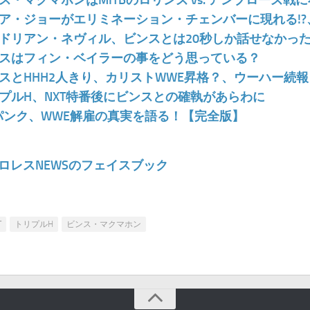
ス・マクマホンはMITBのロリンズ vs. アンブローズ戦
ア・ジョーがエリミネーション・チェンバーに現れる!?
ドリアン・ネヴィル、ビンスとは20秒しか話せなかっ
スはフィン・ベイラーの事をどう思っている？
スとHHH2人きり、カリストWWE昇格？、ウーハー続報
プルH、NXT特番後にビンスとの確執があらわに
パンク、WWE解雇の真実を語る！【完全版】
ロレスNEWSのフェイスブック
T
トリプルH
ビンス・マクマホン