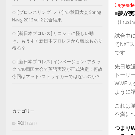
Cageside
[プロレスリング･ノア] 4.7秋田大会 Spring
■
夢が実
Navig.2016 vol.2 試合結果
（Frustra
[新日本プロレス] リコシェに怪しい動
試合中
き、もうすぐ新日本プロレスから離脱もあり
てNX
得る？
です。
[新日本プロレス] インベージョン･アタッ
先日放送
ク 4.10両国大会で英語実況が正式決定！何故
トーリ
今回はマット･ストライカーではないのか？
WWEス
ように
これは
カテゴリー
不満に
ROH
(291)
つまりW