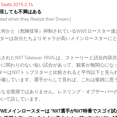
 Seats 2015.2.14
現しても不満はある
ted when they Realize their Dream）
に何かと（危険技等）抑制されているWWEロースター達
Tスターは自分たちよりギャラが高いメインロースターに
されたNXT Takeover: RIVALは、ストーリーと試
ーに関わりのない短い試合があって、観客が無関心にな
ターはNXTトップスターと比較されると平均以下と見ら
準備しています。選手からして見れば、これは複雑に思
単なる憶測ではありません。レスリング・オブザーバーの
ついて話しています。
WEメインロースターは “NXT選手がNXT特番でスゴ