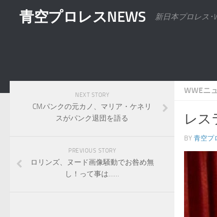
青空プロレスNEWS
新日本プロレス･
WWEニ
NEXT STORY
CMパンクの元カノ、マリア・ケネリ
レス
スがパンク退団を語る
BY
青空プ
PREVIOUS STORY
ロリンズ、ヌード画像騒動でお咎め無
し！って事は……