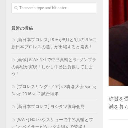
最近の投稿
[新日本プロレス] ROHが8月と9月のPPVに
新日本プロレスの選手が出場すると発表！
[画像] WWE NXTで中邑真輔とラ･ソンブラ
の再戦が実現！しかし中邑は負傷してしま
う！
[プロレスリング･ノア] 4.8青森大会 Spring
Navig.2016 vol.2 試合結果
称賛を受
満を募
[新日本プロレス] ヨシタツ復帰会見
[WWE] NXTハウスショーで中邑真輔とフ
ィン･ベイラーがタッグを組んで登場！