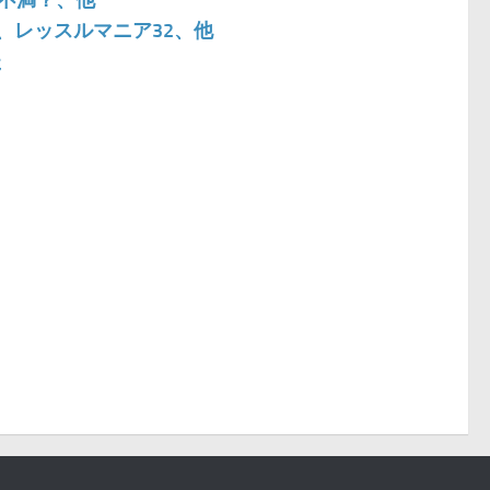
に不満？、他
、レッスルマニア32、他
た