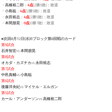
・
高橋裕二郎
：
4点
(2勝5敗)：敗退
・
小島聡
：
4点
(2勝5敗)：敗退
・
永田裕志
：
4点
(2勝5敗)：敗退
・
本間朋晃
：
0点
(0勝7敗)：敗退
■次回8月12日(水)Bブロック第8回戦のカード
第9試合
石井智宏
vs.
本間朋晃
第8試合
オカダ・カズチカ
vs.
永田裕志
第7試合
中邑真輔
vs.
小島聡
第6試合
後藤洋央紀
vs.
マイケル・エルガン
第5試合
カール・アンダーソン
vs.
高橋裕二郎