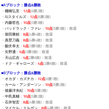
■Aブロック：勝点&勝敗
・
棚橋弘至
：
12点
(6勝2敗)
・
AJスタイルズ
：
12点
(6勝2敗)
・
内藤哲也
：
10点
(5勝3敗)
・
バッドラック・ファレ
：
10点
(5勝3敗)：敗退
・
柴田勝頼
：
8点
(4勝4敗)：敗退
・
真壁刀義
：
8点
(4勝4敗)：敗退
・
飯伏幸太
：
6点
(3勝5敗)：敗退
・
矢野通
：
6点
(3勝5敗)：敗退
・
天山広吉
：
4点
2勝6敗)：敗退
・
ドク・ギャローズ
：
4点
(2勝6敗)：敗退
■Bブロック：勝点&勝敗
・
オカダ・カズチカ
：
12点
(6勝1敗)
・
カール・アンダーソン
：
10点
(5勝2敗)
・
後藤洋央紀
：
10点
(5勝2敗)
・
中邑真輔
：
10点
(5勝2敗)
・
石井智宏
：
8点
(4勝3敗)：敗退
・
マイケル・エルガン
：
8点
(4勝3敗)：敗退