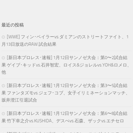
最近の投稿
[WWE] フィン･ベイラーvs.ダミアンのストリートファイト、1
月13日放送のRAW 試合結果
[新日本プロレス･速報] 1月12日サンノゼ大会：第0〜2試合結
果 ゲイブ･キッドvs.石井智宏、ロイス&ジョレルvs.YOH&ロメロ、
他
[新日本プロレス･速報] 1月12日サンノゼ大会：第3〜5試合結
果 ファンタズモvs.ジェフ･コブ、女子イリミネーションマッチ、
坂井澄江引退試合
[新日本プロレス･速報] 1月12日サンノゼ大会：第6〜8試合結
果 竹下幸之介vs.KUSHIDA、デスぺvs.石森、ザックvs.エチセロ