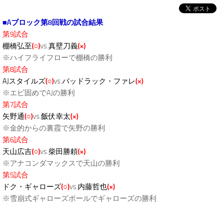
■Aブロック第8回戦の試合結果
第9試合
棚橋弘至
(○)
vs.
真壁刀義
(×)
※ハイフライフローで棚橋の勝利
第8試合
AJスタイルズ
(○)
vs.
バッドラック・ファレ
(×)
※エビ固めでAJの勝利
第7試合
矢野通
(○)
vs.
飯伏幸太
(×)
※金的からの裏霞で矢野の勝利
第6試合
天山広吉
(○)
vs.
柴田勝頼
(×)
※アナコンダマックスで天山の勝利
第5試合
ドク・ギャローズ
(○)
vs.
内藤哲也
(×)
※雪崩式ギャローズポールでギャローズの勝利