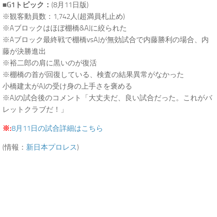
■G1トピック：
(8月11日版)
※観客動員数：1,742人(超満員札止め)
※Aブロックはほぼ棚橋&AJに絞られた
※Aブロック最終戦で棚橋vsAJが無効試合で内藤勝利の場合、内
藤が決勝進出
※裕二郎の肩に黒いのが復活
※棚橋の首が回復している、検査の結果異常がなかった
小橋建太がAJの受け身の上手さを褒める
※AJの試合後のコメント「大丈夫だ、良い試合だった。これがバ
レットクラブだ！」
※:
8月11日の試合詳細はこちら
(情報：
新日本プロレス
)