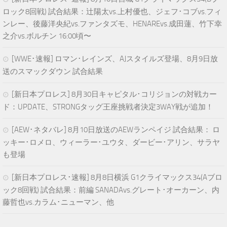
ロック8回戦) 試合結果：辻陽太vs.上村優也、ジェフ･コブvs.フィ
ンレー、後藤洋央紀vs.ファンタズモ、HENAREvs.成田蓮、竹下幸
之介vs.ボルチン 16:00頃〜
[WWE･速報] ロマン･レインズ、AJスタイルズ登場、8月9日放
送のスマックダウン 試合結果
[新日本プロレス] 8月30日キャピタル･コリジョンの対戦カー
ド：UPDATE、STRONGタッグ王座挑戦者決定3WAY戦が追加！
[AEW･ネタバレ] 8月10日放送のAEWランペイジ 試合結果： ロ
ッキー･ロメロ、ウィーラー･ユウタ、ダービー･アリン、サラヤ
も登場
[新日本プロレス･速報] 8月8日横浜 G1クライマックス34(Aブロ
ック8回戦) 試合結果：前編 SANADAvs.グレート･オーカーン、内
藤哲也vs.カラム･ニューマン、他