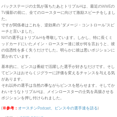
バックステージの士気が落ちたあとトリプルHは、最近のWWEの
TV撮影の前に、全てのロースターに向けて激励スピーチをしまし
た。
ですが関係者はこれを、逆効果の “ダメージ・コントロール”スピ
ーチと言いました。
NXTの選手はトリプルHを尊敬しています。しかし、特に長くミ
ッドカードにいたメイン・ロースター達に彼が何を言おうと、彼
の信憑性を多く失うだけでした。明らかに彼は悪いポジションに
置かれています。
基本的に、ビンスは番組で活躍した選手が好きなだけです。そし
てビンスはおそらくジグラーに評価を変えるチャンスを与える気
があります。
それ以外の選手は当然の事ながらビンスを怒らせます。そしてか
わいそうなトリプルHは、メインロースターの士気を高揚させる
ポジションを押し付けられました。
(
※参考：
オースチンPodcast、ビンス今の選手達を語る
)