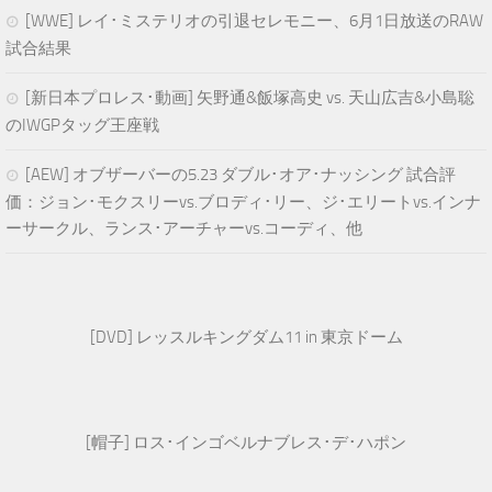
[WWE] レイ･ミステリオの引退セレモニー、6月1日放送のRAW
試合結果
[新日本プロレス･動画] 矢野通&飯塚高史 vs. 天山広吉&小島聡
のIWGPタッグ王座戦
[AEW] オブザーバーの5.23 ダブル･オア･ナッシング 試合評
価：ジョン･モクスリーvs.ブロディ･リー、ジ･エリートvs.インナ
ーサークル、ランス･アーチャーvs.コーディ、他
[DVD] レッスルキングダム11 in 東京ドーム
[帽子] ロス･インゴベルナブレス･デ･ハポン