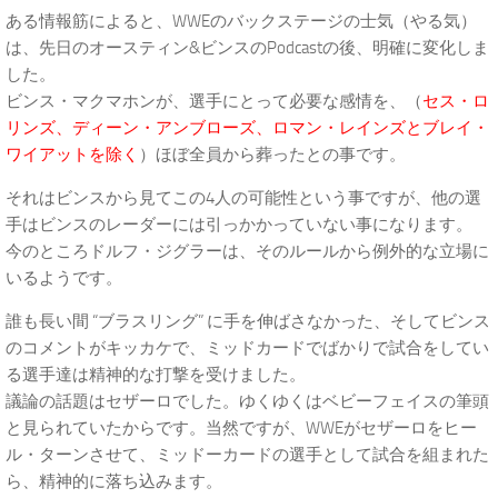
ある情報筋によると、WWEのバックステージの士気（やる気）
は、先日のオースティン&ビンスのPodcastの後、明確に変化しま
した。
ビンス・マクマホンが、選手にとって必要な感情を、（
セス・ロ
リンズ、ディーン・アンブローズ、ロマン・レインズとブレイ・
ワイアットを除く
）ほぼ全員から葬ったとの事です。
それはビンスから見てこの4人の可能性という事ですが、他の選
手はビンスのレーダーには引っかかっていない事になります。
今のところドルフ・ジグラーは、そのルールから例外的な立場に
いるようです。
誰も長い間 “ブラスリング” に手を伸ばさなかった、そしてビンス
のコメントがキッカケで、ミッドカードでばかりで試合をしてい
る選手達は精神的な打撃を受けました。
議論の話題はセザーロでした。ゆくゆくはベビーフェイスの筆頭
と見られていたからです。当然ですが、WWEがセザーロをヒー
ル・ターンさせて、ミッドーカードの選手として試合を組まれた
ら、精神的に落ち込みます。