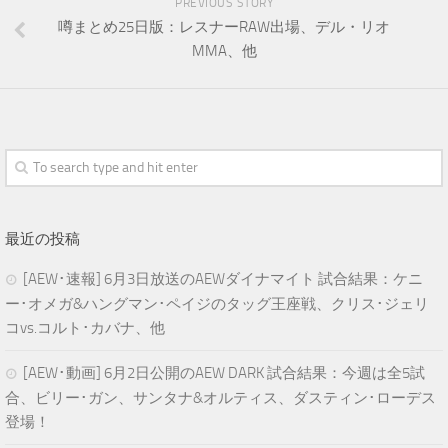
PREVIOUS STORY
噂まとめ25日版：レスナーRAW出場、デル・リオ
MMA、他
最近の投稿
[AEW･速報] 6月3日放送のAEWダイナマイト 試合結果：ケニ
ー･オメガ&ハングマン･ペイジのタッグ王座戦、クリス･ジェリ
コvs.コルト･カバナ、他
[AEW･動画] 6月2日公開のAEW DARK 試合結果：今週は全5試
合、ビリー･ガン、サンタナ&オルティス、ダスティン･ローデス
登場！