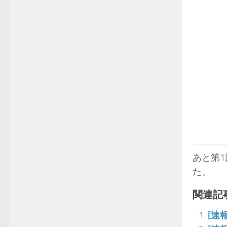
あと第1
た。
関連記事
[速