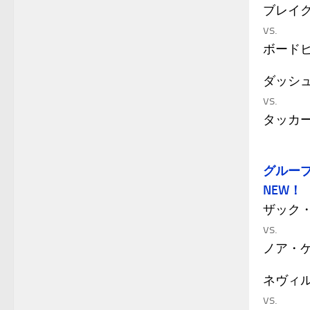
ブレイ
vs.
ボード
ダッシ
vs.
タッカ
グループ
NEW！
ザック
vs.
ノア・
ネヴィル
vs.