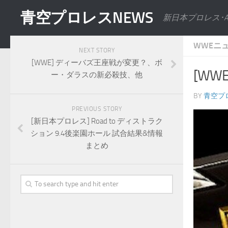
青空プロレスNEWS
新日本プロレス･
WWEニ
NEXT STORY
[WWE] ディーバズ王座戦が変更？、ボ
[WW
ー・ダラスの新必殺技、他
BY
青空プ
PREVIOUS STORY
[新日本プロレス] Road to ディストラク
ション 9.4後楽園ホール 試合結果&情報
まとめ