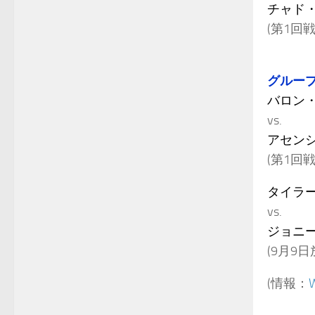
チャド・
(第1回
グループ
バロン・
vs.
アセン
(第1回
タイラー
vs.
ジョニー
(9月9日
(情報：
W