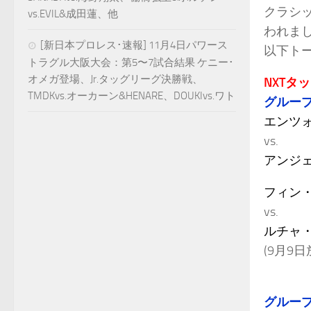
クラシッ
vs.EVIL&成田蓮、他
われま
[新日本プロレス･速報] 11月4日パワース
以下ト
トラグル大阪大会：第5〜7試合結果 ケニー･
オメガ登場、Jr.タッグリーグ決勝戦、
NXTタ
TMDKvs.オーカーン&HENARE、DOUKIvs.ワト
グループ
エンツォ
vs.
アンジ
フィン
vs.
ルチャ
(9月9日
グループ