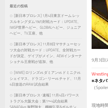
最近の投稿
[新日本プロレス] 1月4日東京ドーム レッ
スルキングダム19の対戦カード：UPDATE、
IWGP世界ヘビー、GLOBALヘビー、ジュニア
ヘビー、TV王座、他
[新日本プロレス] 11月8日マサチューセッ
ツ大会の対戦カード：UPDATE、全対戦カー
ドが決定、ゲイブがメイン、AEWインターナ
9月3日
ショナル王座戦が追加、他
[WWE] ロリンズvs.ダミアンvs.ドミニクvs.
Wrestlin
シェイマス、ドラゴン･リーvs.チャド、11月
■
ネタバ
4日放送のRAW 試合結果
（Spoile
[新日本プロレス･速報] 11月4日パワース
トラグル大阪大会：第1〜4試合結果
現地時間
SANADAvs.海野翔太、棚橋弘至&ボルチン