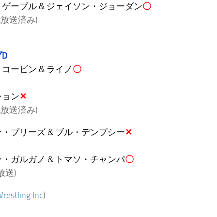
ゲーブル & ジェイソン・ジョーダン
〇
戦放送済み)
D
コービン & ライノ
〇
ション
✕
戦放送済み)
・ブリーズ & ブル・デンプシー
✕
・ガルガノ & トマソ・チャンパ
〇
放送)
restling Inc
)