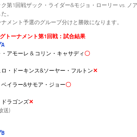
ク第1回戦ザック・ライダー&モジョ・ローリー vs. 
した。
ーナメント予選のグループ分けと勝敗になります。
ッグトーナメント第1回戦：試合結果
A
・アモーレ & コリン・キャサディ
〇
ェロ・ドーキンス&ソーヤー・フルトン
✕
・ベイラー&サモア・ジョー
〇
・ドラゴンズ
✕
放送)
B