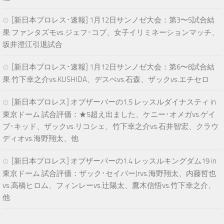
[新日本プロレス･速報] 1月12日サンノゼ大会：第3〜5試合結
果 ファンタズモvs.ジェフ･コブ、女子イリミネーションマッチ、
坂井澄江引退試合
[新日本プロレス･速報] 1月12日サンノゼ大会：第6〜8試合結
果 竹下幸之介vs.KUSHIDA、デスぺvs.石森、ザックvs.エチセロ
[新日本プロレス] オブザーバーの1.5 レッスルダイナスティ in
東京ドーム 試合評価：★5超え出ました、ケニー･オメガvs.ゲイ
ブ･キッド、ザックvs.リコシェ、竹下幸之介vs.石井智宏、クラウ
ディオvs.海野翔太、他
[新日本プロレス] オブザーバーの1.4 レッスルキングダム19 in
東京ドーム 試合評価：ザック･セイバーJrvs.海野翔太、内藤哲也
vs.高橋ヒロム、フィンレーvs.辻陽太、鷹木信悟vs.竹下幸之介、
他