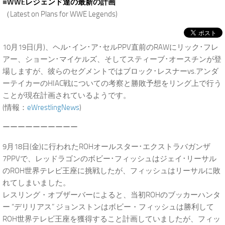
■
WWEレジェンド達の最新の計画
（Latest on Plans for WWE Legends)
10月19日(月)、ヘル･イン･ア･セルPPV直前のRAWにリック･フレ
アー、ショーン･マイケルズ、そしてスティーブ･オースチンが登
場しますが、彼らのセグメントではブロック･レスナーvs.アンダ
ーテイカーのHIAC戦についての考察と勝敗予想をリング上で行う
ことが現在計画されているようです。
(情報：
eWrestlingNews
)
ーーーーーーーーーー
9月18日(金)に行われたROHオールスター･エクストラバガンザ
7PPVで、レッドラゴンのボビー･フィッシュはジェイ･リーサル
のROH世界テレビ王座に挑戦したが、フィッシュはリーサルに敗
れてしまいました。
レスリング・オブザーバーによると、当初ROHのブッカーハンタ
ー “デリリアス” ジョンストンはボビー・フィッシュは勝利して
ROH世界テレビ王座を獲得すること計画していましたが、フィッ