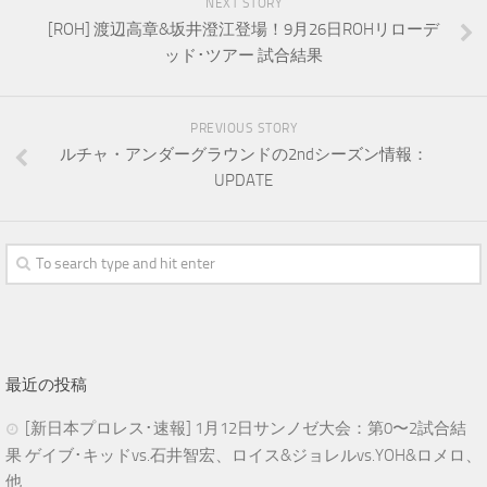
NEXT STORY
[ROH] 渡辺高章&坂井澄江登場！9月26日ROHリローデ
ッド･ツアー 試合結果
PREVIOUS STORY
ルチャ・アンダーグラウンドの2ndシーズン情報：
UPDATE
最近の投稿
[新日本プロレス･速報] 1月12日サンノゼ大会：第0〜2試合結
果 ゲイブ･キッドvs.石井智宏、ロイス&ジョレルvs.YOH&ロメロ、
他