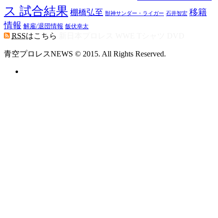
ス 試合結果
移籍
棚橋弘至
獣神サンダー・ライガー
石井智宏
情報
解雇/退団情報
飯伏幸太
RSS
はこちら
新日本プロレス WWE Tシャツ DVD
青空プロレスNEWS © 2015. All Rights Reserved.