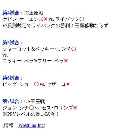
第4試合：
IC王座戦
ケビン･オーエンズ
✕
vs.
ライバック
〇
※反則裁定でライバックの勝利！王座移動ならず
第5試合：
シャーロット&ベッキー･リンチ
〇
vs.
ニッキー･ベラ&ブリー･ベラ
✕
第6試合：
ビッグ･ショー
〇
vs.
セザーロ
✕
第7試合：
US王座戦
ジョン･シナ
〇
vs.
セス･ロリンズ
✕
※PPVレベルの長い試合！
(情報：
Wrestling Inc
)