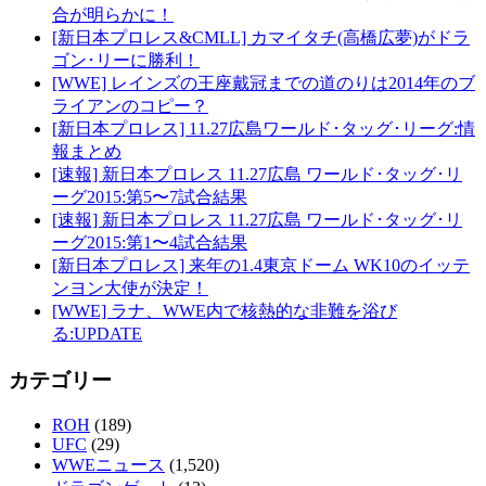
合が明らかに！
[新日本プロレス&CMLL] カマイタチ(高橋広夢)がドラ
ゴン･リーに勝利！
[WWE] レインズの王座戴冠までの道のりは2014年のブ
ライアンのコピー？
[新日本プロレス] 11.27広島ワールド･タッグ･リーグ:情
報まとめ
[速報] 新日本プロレス 11.27広島 ワールド･タッグ･リ
ーグ2015:第5〜7試合結果
[速報] 新日本プロレス 11.27広島 ワールド･タッグ･リ
ーグ2015:第1〜4試合結果
[新日本プロレス] 来年の1.4東京ドーム WK10のイッテ
ンヨン大使が決定！
[WWE] ラナ、WWE内で核熱的な非難を浴び
る:UPDATE
カテゴリー
ROH
(189)
UFC
(29)
WWEニュース
(1,520)