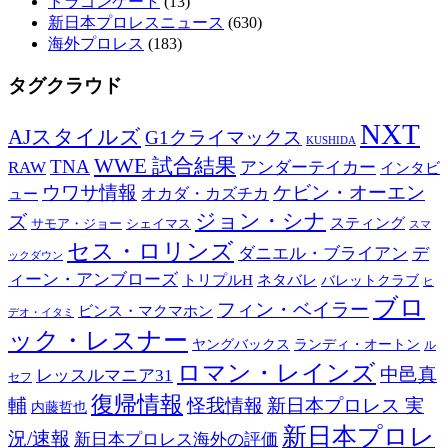
ドラゴンゲート
(13)
新日本プロレスニュース
(630)
海外プロレス
(183)
タグクラウド
NXT
AJスタイルズ
G1クライマックス
KUSHIDA
WWE 試合結果
TNA
アンダーテイカー
RAW
インタビ
ウワサ情報
ケビン・オーエン
オカダ・カズチカ
ュー
ジョン・シナ
ズ
スティング
サモア・ジョー
シェイマス
スマ
セス・ロリンズ
ダニエル・ブライアン
デ
ックダウン
ィーン・アンブローズ
トリプルH
ネタバレ
バレットクラブ
ヒ
ブロ
フィン・ベイラー
ビンス・マクマホン
デオ・イタミ
ック・レスナー
ランディ・オートン
ヤングバックス
ル
ロマン・レインズ
中邑真
レッスルマニア31
セフ
復帰情報
輔
怪我情報
新日本プロレス 実
内藤哲也
新日本プロレ
況/速報
新日本プロレス海外の評価