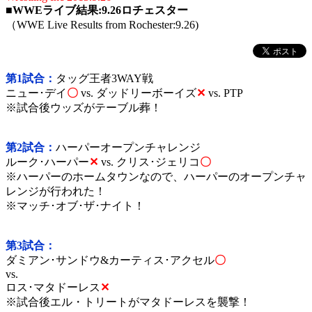
■
WWEライブ結果:9.26ロチェスター
（WWE Live Results from Rochester:9.26)
第1試合：
タッグ王者3WAY戦
ニュー･デイ
〇
vs.
ダッドリーボーイズ
✕
vs.
PTP
※試合後ウッズがテーブル葬！
第2試合：
ハーパーオープンチャレンジ
ルーク･ハーパー
✕
vs.
クリス･ジェリコ
〇
※ハーパーのホームタウンなので、ハーパーのオープンチャ
レンジが行われた！
※マッチ･オブ･ザ･ナイト！
第3試合：
ダミアン･サンドウ&カーティス･アクセル
〇
vs.
ロス･マタドーレス
✕
※試合後エル・トリートがマタドーレスを襲撃！