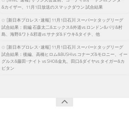
[WWE･速報] サウジ大会直前、コーディ&オートンvs.グンター
&カイザー、11月1日放送のスマックダウン 試合結果
[新日本プロレス･速報] 11月1日石川 スーパーJr.タッグリーグ
試合結果：前編 石森太二&エックス&外道vs.ロンドン&パリ&村
島、海野&ワト&邪道vs.サナダ&ドウキ&タイチ、他
[新日本プロレス･速報] 11月1日石川 スーパーJr.タッグリーグ
試合結果：後編、高橋ヒロム&BUSHIvs.コナーズ&モロニー、イー
グルス&藤田･ナイト vs SHO&金丸、田口&ダイヤvs.タイガー&カ
ピタン
青空プロレスNEWS © 2024. All Rights Reserved.