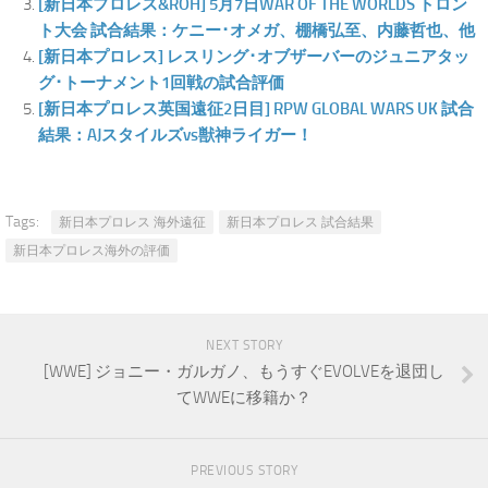
[新日本プロレス&ROH] 5月7日WAR OF THE WORLDS トロン
ト大会 試合結果：ケニー･オメガ、棚橋弘至、内藤哲也、他
[新日本プロレス] レスリング･オブザーバーのジュニアタッ
グ･トーナメント1回戦の試合評価
[新日本プロレス英国遠征2日目] RPW GLOBAL WARS UK 試合
結果：AJスタイルズvs獣神ライガー！
Tags:
新日本プロレス 海外遠征
新日本プロレス 試合結果
新日本プロレス海外の評価
NEXT STORY
[WWE] ジョニー・ガルガノ、もうすぐEVOLVEを退団し
てWWEに移籍か？
PREVIOUS STORY