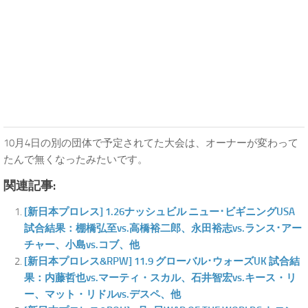
10月4日の別の団体で予定されてた大会は、オーナーが変わって
たんで無くなったみたいです。
関連記事:
[新日本プロレス] 1.26ナッシュビル ニュー･ビギニングUSA
試合結果：棚橋弘至vs.高橋裕二郎、永田裕志vs.ランス･アー
チャー、小島vs.コブ、他
[新日本プロレス&RPW] 11.9 グローバル･ウォーズUK 試合結
果：内藤哲也vs.マーティ・スカル、石井智宏vs.キース・リ
ー、マット・リドルvs.デスペ、他