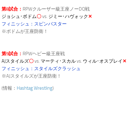
第8試合：
RPWクルーザー級王座ノーDQ戦
ジョシュ･ボドム
〇
vs.
ジミー･ハヴォック
✕
フィニッシュ：スピンバスター
※ボドムが王座防衛！
第9試合：
RPWヘビー級王座戦
AJスタイルズ
〇
vs.
マーティ･スカル
vs.
ウィル･オスプレイ
✕
フィニッシュ：スタイルズクラッシュ
※AJスタイルズが王座防衛！
(情報：
Hashtag Wrestling
)