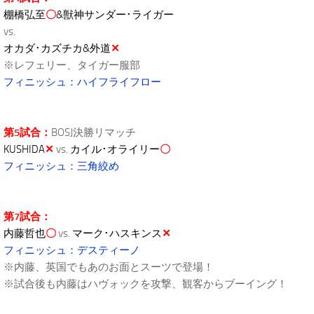
棚橋弘至
〇
&獣神サンダー･ライガー
vs.
オカダ･カズチカ&外道
✕
※レフェリー、タイガー服部
フィニッシュ：ハイフライフロー
第5試合：
BOSJ決勝リマッチ
KUSHIDA
✕
vs.
カイル･オライリー
〇
フィニッシュ：三角絞め
第7試合：
内藤哲也
〇
vs.
マーク･ハスキンス
✕
フィニッシュ：デスティーノ
※内藤、英国でもあのお面とスーツで登場！
※試合後も内藤はハヴォックを攻撃、観客からブーイング！