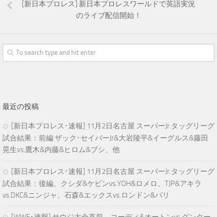
[新日本プロレス] 新日本プロレスワールドで英語実況
のライブ配信開始！
最近の投稿
[新日本プロレス･速報] 11月2日名古屋 スーパーJr.タッグリーグ
試合結果：前編 ザック･セイバーJr&大岩陵平&イーグルス&藤田
晃生vs.鷹木&内藤&ヒロム&ブシ、他
[新日本プロレス･速報] 11月2日名古屋 スーパーJr.タッグリーグ
試合結果：後編、クシダ&ケビンvs.YOH&ロメロ、TJP&アキラ
vs.DKC&ニンジャ、石森&エックスvs.ロンドン&パリ