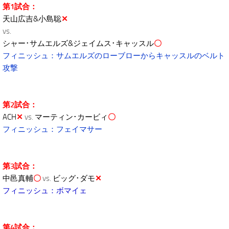
第1試合：
天山広吉&小島聡
✕
vs.
シャー･サムエルズ&ジェイムス･キャッスル
〇
フィニッシュ：サムエルズのローブローからキャッスルのベルト
攻撃
第2試合：
ACH
✕
vs.
マーティン･カービィ
〇
フィニッシュ：フェイマサー
第3試合：
中邑真輔
〇
vs.
ビッグ･ダモ
✕
フィニッシュ：ボマイェ
第4試合：