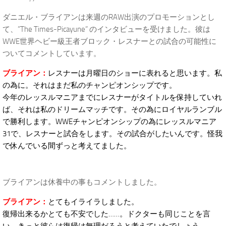
ダニエル・ブライアンは来週のRAW出演のプロモーションとし
て、”The Times-Picayune” のインタビューを受けました。彼は
WWE世界ヘビー級王者ブロック・レスナーとの試合の可能性に
ついてコメントしています。
ブライアン：
レスナーは月曜日のショーに表れると思います。私
の為に。それはまだ私のチャンピオンシップです。
今年のレッスルマニアまでにレスナーがタイトルを保持していれ
ば、それは私のドリームマッチです。その為にロイヤルランブル
で勝利します。WWEチャンピオンシップの為にレッスルマニア
31で、レスナーと試合をします。その試合がしたいんです。怪我
で休んでいる間ずっと考えてました。
ブライアンは休養中の事もコメントしました。
ブライアン：
とてもイライラしました。
復帰出来るかとても不安でした……。ドクターも同じことを言