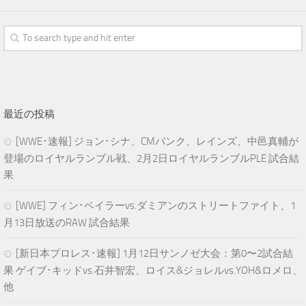
最近の投稿
[WWE･速報] ジョン･シナ、CMパンク、レインズ、中邑真輔が
登場のロイヤルランブル戦、2月2日ロイヤルランブルPLE 試合結
果
[WWE] フィン･ベイラーvs.ダミアンのストリートファイト、1
月13日放送のRAW 試合結果
[新日本プロレス･速報] 1月12日サンノゼ大会：第0〜2試合結
果 ゲイブ･キッドvs.石井智宏、ロイス&ジョレルvs.YOH&ロメロ、
他