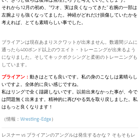
い、きっと彼らは復帰は無理だろうと考えていたでしょう。
それから12月の初め、”ワオ、実は良くなってきた” 右腕の一部は
左腕よりも強くなってました。神経がどれだけ損傷していたかを
考えれば、とても素晴らしい事でした。
ブライアンは現在あまりスクワットが出来ません。数週間ジムに
通ったら400ポンド以上のウエイト・トレーニングが出来るよう
になりました。そしてキックボクシングと柔術のトレーニングも
しています。
ブライアン：
動きはとても良いです。私の身のこなしは素晴らし
いですよ。全体的に良い感じですね。
私はリングで全く躊躇しないです。以前出来なかった事が、今で
は問題無く出来ます。精神的に再びやる気を取り戻しました。私
はもっと良くなります！
（情報：
Wrestling-Edge
）
レスナー vs ブライアンのアングルは発生するかな？ そもそもレ