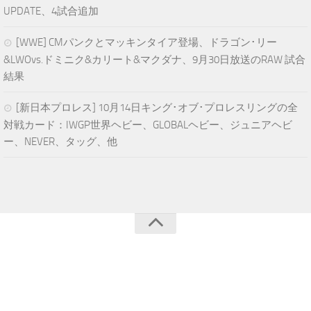
UPDATE、4試合追加
[WWE] CMパンクとマッキンタイア登場、ドラゴン･リー
&LWOvs.ドミニク&カリート&マクダナ、9月30日放送のRAW 試合
結果
[新日本プロレス] 10月14日キング･オブ･プロレスリングの全
対戦カード：IWGP世界ヘビー、GLOBALヘビー、ジュニアヘビ
ー、NEVER、タッグ、他
青空プロレスNEWS © 2024. All Rights Reserved.