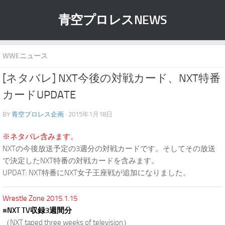
青空プロレスNEWS
WWEニュース
[ネタバレ] NXT今後の対戦カード、NXT特番
カードUPDATE
BY
青空プロレス企画
· 2015年1月18日
※ネタバレ含みます。
NXTの今後放送予定の3週分の対戦カードです。そしてその放送
で決定したNXT特番の対戦カードを含みます。
UPDAT: NXT特番にNXT女子王座戦が追加になりました。
Wrestle Zone 2015.1.15
■
NXT TV収録3週間分
（NXT taped three weeks of television）