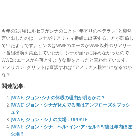
今年の2月頃にルセフがシナのことを “年寄りのベテラン” と突然
言い出したのは、シナがリアリティ番組に出演することが関係し
ていたようです。ビンスはWWEのエースがWWE以外のリアリテ
ィ番組出演を禁止していたが、シナが頑なに諦めなかったので、
WWEのエースから落とすような形をとったと言われています。
アメリカン･グリットは直訳すれば “アメリカ人根性” になるのか
な？
関連記事:
[WWE] ジョン･シナの休暇の理由が明らかに？
[WWE] ジョン・シナが休んでる間はアンブローズをプッシ
ュ？
[WWE] ジョン・シナの欠場：UPDATE
[WWE] ジョン・シナ、ヘル･イン･ア･セルPPV後は年内ほぼ
欠場？