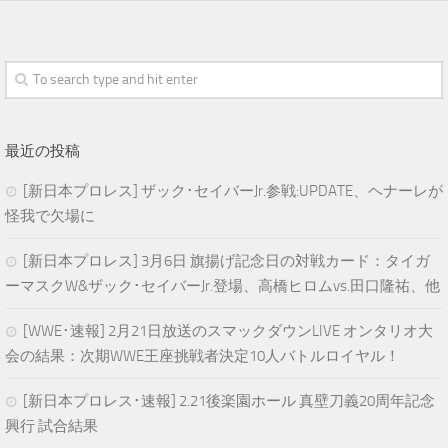
最近の投稿
[新日本プロレス] ザック･セイバーJr.参戦:UPDATE、ヘナーレが
怪我で欠場に
[新日本プロレス] 3月6日 旗揚げ記念日の対戦カード：タイガ
ーマスクW&ザック･セイバーJr.登場、高橋ヒロムvs.田口隆祐、他
[WWE･速報] 2月21日放送のスマックダウンLIVE オンタリオ大
会の結果：次期WWE王座挑戦者決定10人バトルロイヤル！
[新日本プロレス･速報] 2.21後楽園ホール 真壁刀義20周年記念
興行 試合結果