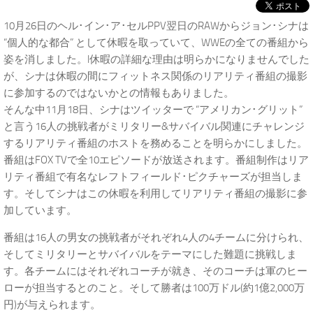
10月26日のヘル･イン･ア･セルPPV翌日のRAWからジョン･シナは
“個人的な都合” として休暇を取っていて、WWEの全ての番組から
姿を消しました。l休暇の詳細な理由は明らかになりませんでした
が、シナは休暇の間にフィットネス関係のリアリティ番組の撮影
に参加するのではないかとの情報もありました。
そんな中11月18日、シナはツイッターで “アメリカン･グリット”
と言う16人の挑戦者がミリタリー&サバイバル関連にチャレンジ
するリアリティ番組のホストを務めることを明らかにしました。
番組はFOX TVで全10エピソードが放送されます。番組制作はリア
リティ番組で有名なレフトフィールド･ピクチャーズが担当しま
す。そしてシナはこの休暇を利用してリアリティ番組の撮影に参
加しています。
番組は16人の男女の挑戦者がそれぞれ4人の4チームに分けられ、
そしてミリタリーとサバイバルをテーマにした難題に挑戦しま
す。各チームにはそれぞれコーチが就き、そのコーチは軍のヒー
ローが担当するとのこと。そして勝者は100万ドル(約1億2,000万
円)が与えられます。