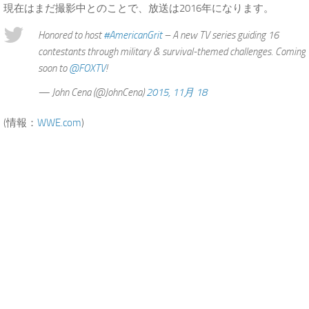
現在はまだ撮影中とのことで、放送は2016年になります。
Honored to host
#AmericanGrit
– A new TV series guiding 16
contestants through military & survival-themed challenges. Coming
soon to
@FOXTV
!
— John Cena (@JohnCena)
2015, 11月 18
(情報：
WWE.com
)