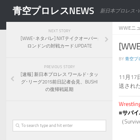
青空プロレスNEWS
新日本プロレス･
WWEニ
NEXT STORY
[WWE･ネタバレ] NXTテイクオーバー:
[WW
ロンドンの対戦カード:UPDATE
BY
青空プ
PREVIOUS STORY
[速報] 新日本プロレス ワールド･タッ
11月1
グ･リーグ2015前日記者会見、BUSHI
送され
の復帰戦延期
Wrestlin
■
サバイ
（Survivo