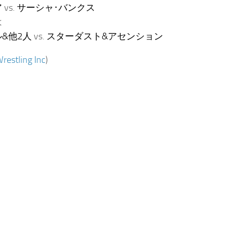
ア
vs.
サーシャ･バンクス
は
&他2人
vs.
スターダスト&アセンション
restling Inc
)