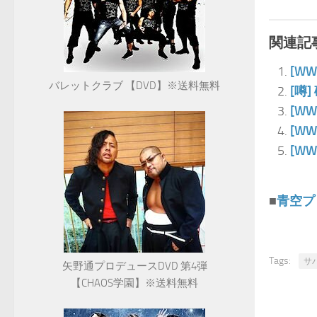
関連記事
[W
バレットクラブ 【DVD】※送料無料
[噂
[W
[W
[W
■
青空プ
Tags:
サ
矢野通プロデュースDVD 第4弾
【CHAOS学園】※送料無料