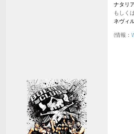
ナタリ
もしく
ネヴィル
(情報：
W