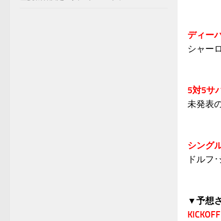
ディー
シャー
5対5サ
未発表の
シング
ドルフ･
▼予想
KICKO