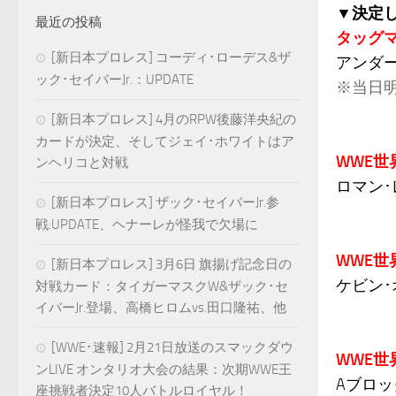
▼決定
最近の投稿
タッグ
[新日本プロレス] コーディ･ローデス&ザ
アンダ
ック･セイバーJr.：UPDATE
※当日
[新日本プロレス] 4月のRPW後藤洋央紀の
カードが決定、そしてジェイ･ホワイトはア
WWE
ンヘリコと対戦
ロマン･
[新日本プロレス] ザック･セイバーJr.参
戦:UPDATE、ヘナーレが怪我で欠場に
WWE
[新日本プロレス] 3月6日 旗揚げ記念日の
ケビン･
対戦カード：タイガーマスクW&ザック･セ
イバーJr.登場、高橋ヒロムvs.田口隆祐、他
[WWE･速報] 2月21日放送のスマックダウ
WWE
ンLIVE オンタリオ大会の結果：次期WWE王
Aブロ
座挑戦者決定10人バトルロイヤル！