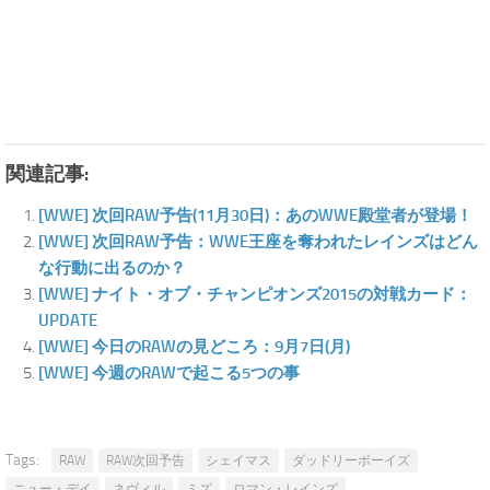
関連記事:
[WWE] 次回RAW予告(11月30日)：あのWWE殿堂者が登場！
[WWE] 次回RAW予告：WWE王座を奪われたレインズはどん
な行動に出るのか？
[WWE] ナイト・オブ・チャンピオンズ2015の対戦カード：
UPDATE
[WWE] 今日のRAWの見どころ：9月7日(月)
[WWE] 今週のRAWで起こる5つの事
Tags:
RAW
RAW次回予告
シェイマス
ダッドリーボーイズ
ニュー・デイ
ネヴィル
ミズ
ロマン・レインズ