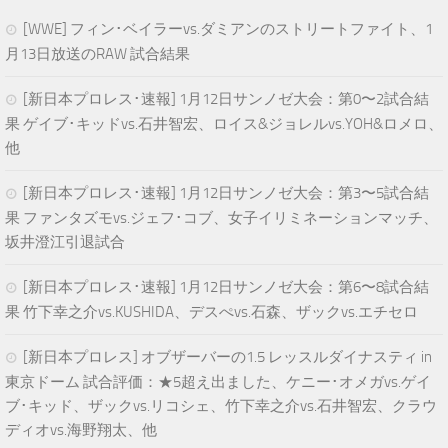
[WWE] フィン･ベイラーvs.ダミアンのストリートファイト、1
月13日放送のRAW 試合結果
[新日本プロレス･速報] 1月12日サンノゼ大会：第0〜2試合結
果 ゲイブ･キッドvs.石井智宏、ロイス&ジョレルvs.YOH&ロメロ、
他
[新日本プロレス･速報] 1月12日サンノゼ大会：第3〜5試合結
果 ファンタズモvs.ジェフ･コブ、女子イリミネーションマッチ、
坂井澄江引退試合
[新日本プロレス･速報] 1月12日サンノゼ大会：第6〜8試合結
果 竹下幸之介vs.KUSHIDA、デスぺvs.石森、ザックvs.エチセロ
[新日本プロレス] オブザーバーの1.5 レッスルダイナスティ in
東京ドーム 試合評価：★5超え出ました、ケニー･オメガvs.ゲイ
ブ･キッド、ザックvs.リコシェ、竹下幸之介vs.石井智宏、クラウ
ディオvs.海野翔太、他