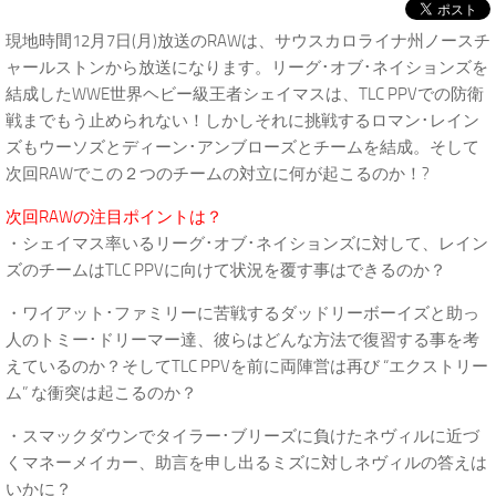
現地時間12月7日(月)放送のRAWは、サウスカロライナ州ノースチ
ャールストンから放送になります。リーグ･オブ･ネイションズを
結成したWWE世界ヘビー級王者シェイマスは、TLC PPVでの防衛
戦までもう止められない！しかしそれに挑戦するロマン･レイン
ズもウーソズとディーン･アンブローズとチームを結成。そして
次回RAWでこの２つのチームの対立に何が起こるのか！?
次回RAWの注目ポイントは？
・シェイマス率いるリーグ･オブ･ネイションズに対して、レイン
ズのチームはTLC PPVに向けて状況を覆す事はできるのか？
・ワイアット･ファミリーに苦戦するダッドリーボーイズと助っ
人のトミー･ドリーマー達、彼らはどんな方法で復習する事を考
えているのか？そしてTLC PPVを前に両陣営は再び “エクストリー
ム” な衝突は起こるのか？
・スマックダウンでタイラー･ブリーズに負けたネヴィルに近づ
くマネーメイカー、助言を申し出るミズに対しネヴィルの答えは
いかに？