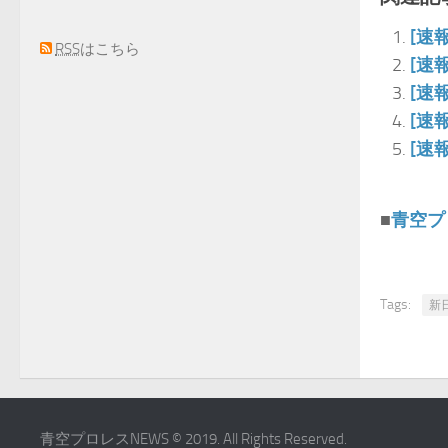
[速
RSS
はこちら
[速
[速
[速
[速
■
青空プ
Tags:
新
青空プロレスNEWS © 2019. All Rights Reserved.