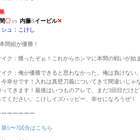
果
間
〇
vs.
内藤
&
イービル
✕
ッシュ：こけし
&本間組が優勝！
マイク：獲ったぞぉ！これからホンマに本間の戦いが始
マイク：俺が優勝できると思わなかった。俺は負けない
、今幸せです！入れは真壁刀義についてきて間違いじゃな
帰ってきます！最後はいつものアレで、まだ3回目だけ
ってください。こけしイズハッピー、幸せになろうぜ！
ーーーーーーー
：
第5〜7試合はこちら