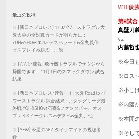
WTL優
最近の投稿
第8試合
[新日本プロレス] 11.3パワーストラグル大
真壁刀
阪大会の全対戦カードが明らかに：
vs.
YOH&SHOvsエル･デスペラード&金丸義信、
内藤哲
オスプレイvs.BUSHI、他
※今日
[WWE･速報] 飛行機トラブルでサウジから
帰国できず、11月1日のスマックダウン 試合
※ロス
結果
※小こ
[新日本プロレス･速報] 11.1大阪 Road to パ
ワーストラグル 試合結果：Jr.タッグリーグ最
※内藤
終戦 YOH&SHOvs石森&ファンタズモ、オス
プレイ&イーグルスvsデスペ&金丸、他
※本間
[AEW] 今週のAEWダイナマイトの視聴者
※そし
数