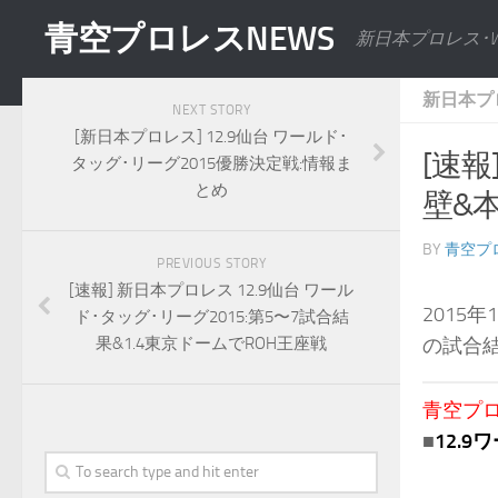
青空プロレスNEWS
新日本プロレス･
新日本プ
NEXT STORY
[新日本プロレス] 12.9仙台 ワールド･
[速報
タッグ･リーグ2015優勝決定戦:情報ま
とめ
壁&
BY
青空プ
PREVIOUS STORY
[速報] 新日本プロレス 12.9仙台 ワール
2015年
ド･タッグ･リーグ2015:第5〜7試合結
果&1.4東京ドームでROH王座戦
の試合
青空プロレ
■
12.