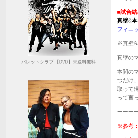
■試合結
真壁
&
本
フィニ
※真壁
真壁の
バレットクラブ 【DVD】※送料無料
本間の
つだけ
取って
って言
ーーー
※参考