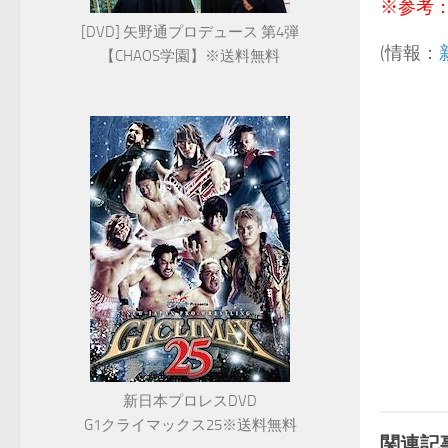
※参考
[DVD] 矢野通プロデュース 第4弾
(情報：
【CHAOS学園】※送料無料
新日本プロレスDVD
G1クライマックス25※送料無料
関連記事