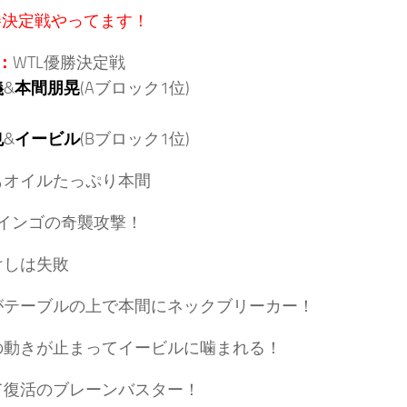
勝決定戦やってます！
：
WTL優勝決定戦
義
&
本間朋晃
(Aブロック1位)
也
&
イービル
(Bブロック1位)
もオイルたっぷり本間
･インゴの奇襲攻撃！
けしは失敗
がテーブルの上で本間にネックブリーカー！
の動きが止まってイービルに噛まれる！
て復活のブレーンバスター！