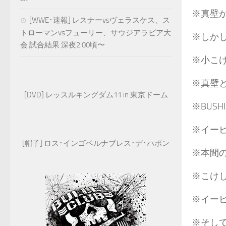
※真壁
[WWE･速報] レスナーvsヴェラスケス、ス
トローマンvsフューリー、サウジアラビア大
※しか
会 試合結果 深夜2:00頃〜
※小こ
※真壁
[DVD] レッスルキングダム11 in 東京ドーム
※BUS
※イー
[帽子] ロス･インゴベルナブレス･デ･ハポン
※本間
※こけ
※イー
※そし