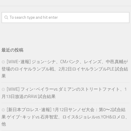
最近の投稿
[WWE･速報] ジョン･シナ、CMパンク、レインズ、中邑真輔が
登場のロイヤルランブル戦、2月2日ロイヤルランブルPLE 試合結
果
[WWE] フィン･ベイラーvs.ダミアンのストリートファイト、1
月13日放送のRAW 試合結果
[新日本プロレス･速報] 1月12日サンノゼ大会：第0〜2試合結
果 ゲイブ･キッドvs.石井智宏、ロイス&ジョレルvs.YOH&ロメロ、
他