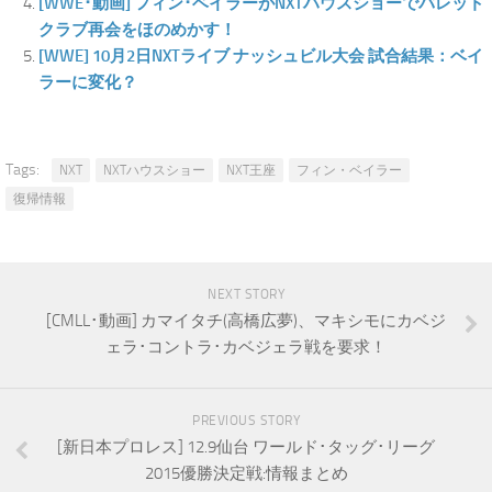
[WWE･動画] フィン･ベイラーがNXTハウスショーでバレット
クラブ再会をほのめかす！
[WWE] 10月2日NXTライブ ナッシュビル大会 試合結果：ベイ
ラーに変化？
Tags:
NXT
NXTハウスショー
NXT王座
フィン・ベイラー
復帰情報
NEXT STORY
[CMLL･動画] カマイタチ(高橋広夢)、マキシモにカベジ
ェラ･コントラ･カベジェラ戦を要求！
PREVIOUS STORY
[新日本プロレス] 12.9仙台 ワールド･タッグ･リーグ
2015優勝決定戦:情報まとめ