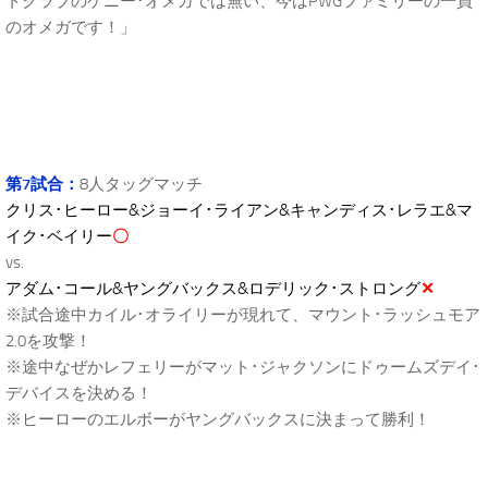
トクラブのケニー･オメガでは無い、今はPWGファミリーの一員
のオメガです！」
第7試合：
8人タッグマッチ
クリス･ヒーロー&ジョーイ･ライアン&キャンディス･レラエ&マ
イク･ベイリー
〇
vs.
アダム･コール&ヤングバックス&ロデリック･ストロング
✕
※試合途中カイル･オライリーが現れて、マウント･ラッシュモア
2.0を攻撃！
※途中なぜかレフェリーがマット･ジャクソンにドゥームズデイ･
デバイスを決める！
※ヒーローのエルボーがヤングバックスに決まって勝利！