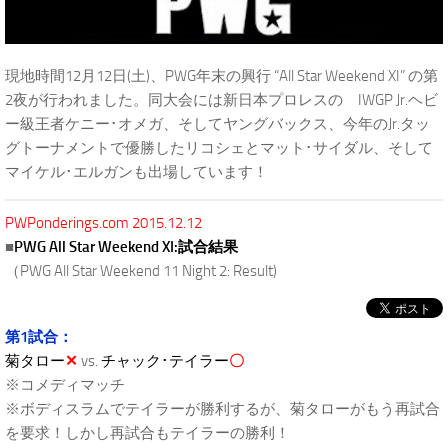
現地時間12月12日(土)、PWG年末の興行 “All Star Weekend XI” の第
2夜が行われました。同大会には新日本プロレスの IWGP Jr.ヘビ
ー級王者ケニー･オメガ、そしてヤングバックス、今年のJr.タッ
グトーナメントで優勝したリコシェとマット･サイダル、そして
マイケル･エルガンも出場しています！
PWPonderings.com 2015.12.12
■
PWG All Star Weekend XI:試合結果
（PWG All Star Weekend 11 Night 2: Result)
第1試合：
菊タロー
✕
vs.
チャック･テイラー
〇
※コメディマッチ
※ボディスラムでテイラーが勝利するが、菊タローがもう再試合
を要求！しかし再試合もテイラーの勝利！