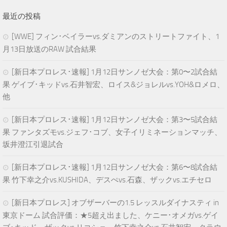
最近の投稿
[WWE] フィン･ベイラーvs.ダミアンのストリートファイト、1
月13日放送のRAW 試合結果
[新日本プロレス･速報] 1月12日サンノゼ大会：第0〜2試合結
果 ゲイブ･キッドvs.石井智宏、ロイス&ジョレルvs.YOH&ロメロ、
他
[新日本プロレス･速報] 1月12日サンノゼ大会：第3〜5試合結
果 ファンタズモvs.ジェフ･コブ、女子イリミネーションマッチ、
坂井澄江引退試合
[新日本プロレス･速報] 1月12日サンノゼ大会：第6〜8試合結
果 竹下幸之介vs.KUSHIDA、デスぺvs.石森、ザックvs.エチセロ
[新日本プロレス] オブザーバーの1.5 レッスルダイナスティ in
東京ドーム 試合評価：★5超え出ました、ケニー･オメガvs.ゲイ