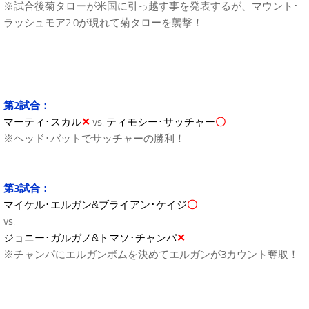
※試合後菊タローが米国に引っ越す事を発表するが、マウント･
ラッシュモア2.0が現れて菊タローを襲撃！
第2試合：
マーティ･スカル
✕
vs.
ティモシー･サッチャー
〇
※ヘッド･バットでサッチャーの勝利！
第3試合：
マイケル･エルガン&ブライアン･ケイジ
〇
vs.
ジョニー･ガルガノ&トマソ･チャンパ
✕
※チャンパにエルガンボムを決めてエルガンが3カウント奪取！