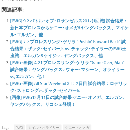
関連記事:
[PWG] 9.2 バトル･オブ･ロサンゼルス2017(1回戦) 試合結果：
新日本プロレスからケニー･オメガ&ヤングバックス、マイケ
ル･エルガン、他
[PWG] 7.7 プロレスリング･ゲリラ “Pushin’ Forward Back” 試
合結果：ザック･セイバーJr. vs. チャック･テイラーのPWG王
座戦、エルガン&ケイジ vs. ヤングバックス、他
[PWG･画像] 4.21 プロレスリング･ゲリラ “Game Over, Man”
試合結果：ヤングバックスv.ウォー･マシーン、オライリー
vs,エルガン、他！
[PWG･画像] All Star Weekend XII：2日目 試合結果：ロデリッ
ク･ストロングvs.ザック･セイバーJr.
[画像] PWG12月11日の試合結果 ケニー･オメガ、エルガン、
ヤングバックス、リコシェ登場！
Tags:
PWG
カイル・オライリー
ケニー・オメガ