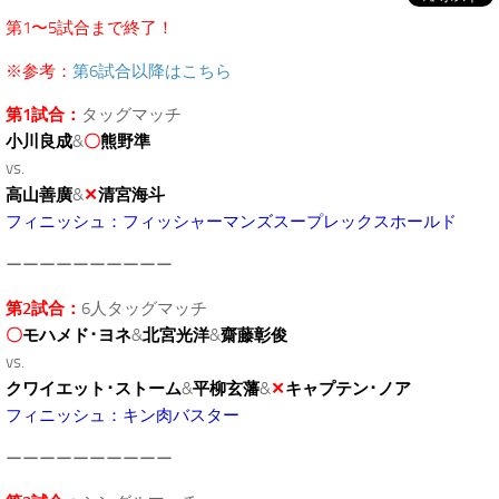
第1〜5試合まで終了！
※参考：
第6試合以降はこちら
第1試合：
タッグマッチ
小川良成
&
〇
熊野準
vs.
高山善廣
&
✕
清宮海斗
フィニッシュ：フィッシャーマンズスープレックスホールド
ーーーーーーーーーー
第2試合：
6人タッグマッチ
〇
モハメド･ヨネ
&
北宮光洋
&
齋藤彰俊
vs.
クワイエット･ストーム
&
平柳玄藩
&
✕
キャプテン･ノア
フィニッシュ：キン肉バスター
ーーーーーーーーーー