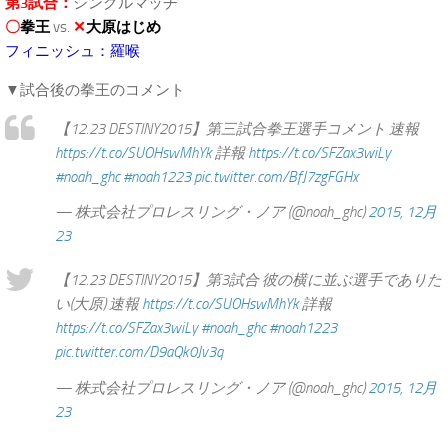
第3試合：
シングルマッチ
〇
拳王
vs.
✕
大原はじめ
フィニッシュ：羅喉
▼試合後の拳王のコメント
【12.23 DESTINY2015】第三試合拳王選手コメント 速報
https://t.co/SUOHswMhYk
詳報
https://t.co/SFZax3wiLy
#noah_ghc
#noah1223
pic.twitter.com/BfJ7zgFGHx
— 株式会社プロレスリング・ノア (@noah_ghc)
2015, 12月
23
【12.23 DESTINY2015】第3試合 彼の横に並ぶ選手でありた
い(大原) 速報
https://t.co/SUOHswMhYk
詳報
https://t.co/SFZax3wiLy
#noah_ghc
#noah1223
pic.twitter.com/D9aQk0Jv3q
— 株式会社プロレスリング・ノア (@noah_ghc)
2015, 12月
23