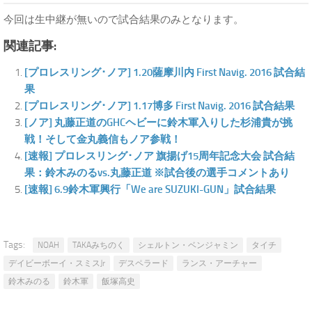
今回は生中継が無いので試合結果のみとなります。
関連記事:
[プロレスリング･ノア] 1.20薩摩川内 First Navig. 2016 試合結
果
[プロレスリング･ノア] 1.17博多 First Navig. 2016 試合結果
[ノア] 丸藤正道のGHCヘビーに鈴木軍入りした杉浦貴が挑
戦！そして金丸義信もノア参戦！
[速報] プロレスリング･ノア 旗揚げ15周年記念大会 試合結
果：鈴木みのるvs.丸藤正道 ※試合後の選手コメントあり
[速報] 6.9鈴木軍興行「We are SUZUKI-GUN」試合結果
Tags:
NOAH
TAKAみちのく
シェルトン・ベンジャミン
タイチ
デイビーボーイ・スミスJr
デスペラード
ランス・アーチャー
鈴木みのる
鈴木軍
飯塚高史