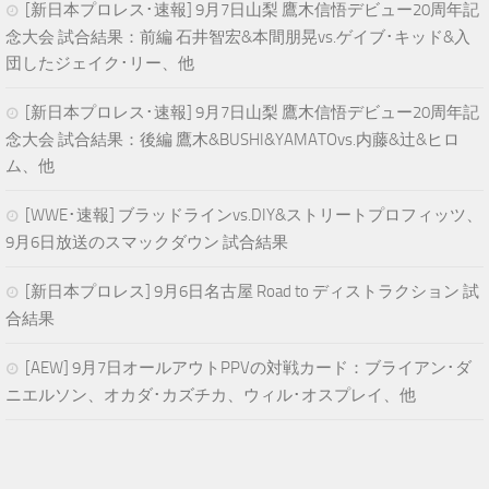
[新日本プロレス･速報] 9月7日山梨 鷹木信悟デビュー20周年記
念大会 試合結果：前編 石井智宏&本間朋晃vs.ゲイブ･キッド&入
団したジェイク･リー、他
[新日本プロレス･速報] 9月7日山梨 鷹木信悟デビュー20周年記
念大会 試合結果：後編 鷹木&BUSHI&YAMATOvs.内藤&辻&ヒロ
ム、他
[WWE･速報] ブラッドラインvs.DIY&ストリートプロフィッツ、
9月6日放送のスマックダウン 試合結果
[新日本プロレス] 9月6日名古屋 Road to ディストラクション 試
合結果
[AEW] 9月7日オールアウトPPVの対戦カード：ブライアン･ダ
ニエルソン、オカダ･カズチカ、ウィル･オスプレイ、他