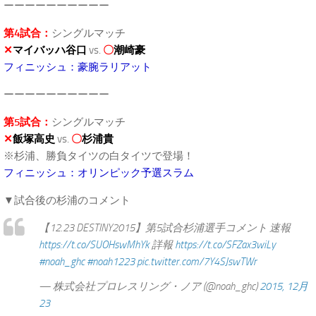
ーーーーーーーーーー
第4試合：
シングルマッチ
✕
マイバッハ谷口
vs.
〇
潮崎豪
フィニッシュ：豪腕ラリアット
ーーーーーーーーーー
第5試合：
シングルマッチ
✕
飯塚高史
vs.
〇
杉浦貴
※杉浦、勝負タイツの白タイツで登場！
フィニッシュ：オリンピック予選スラム
▼試合後の杉浦のコメント
【12.23 DESTINY2015】第5試合杉浦選手コメント 速報
https://t.co/SUOHswMhYk
詳報
https://t.co/SFZax3wiLy
#noah_ghc
#noah1223
pic.twitter.com/7Y4SJswTWr
— 株式会社プロレスリング・ノア (@noah_ghc)
2015, 12月
23