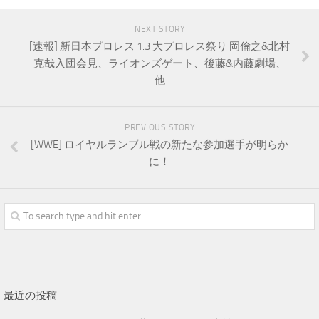
NEXT STORY
[速報] 新日本プロレス 1.3 大プロレス祭り 岡倫之&北村
克哉入団会見、ライオンズゲート、後藤&内藤劇場、
他
PREVIOUS STORY
[WWE] ロイヤルランブル戦の新たな参加選手が明らか
に！
最近の投稿