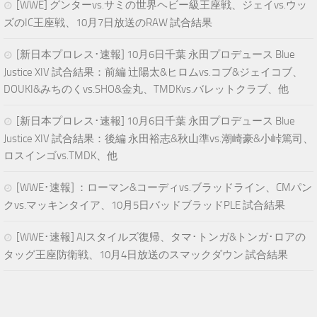
[WWE] グンターvs.サミの世界ヘビー級王座戦、ジェイvs.ウッ
ズのIC王座戦、10月7日放送のRAW 試合結果
[新日本プロレス･速報] 10月6日千葉 永田プロデュース Blue
Justice XIV 試合結果：前編 辻陽太&ヒロムvs.コブ&ジェイコブ、
DOUKI&みちのくvs.SHO&金丸、TMDKvs.バレットクラブ、他
[新日本プロレス･速報] 10月6日千葉 永田プロデュース Blue
Justice XIV 試合結果：後編 永田裕志&秋山準vs.潮崎豪&小峠篤司、
ロスインゴvs.TMDK、他
[WWE･速報] ：ローマン&コーディvs.ブラッドライン、CMパン
クvs.マッキンタイア、10月5日バッドブラッドPLE 試合結果
[WWE･速報] AJスタイルズ復帰、タマ･トンガ&トンガ･ロアの
タッグ王座防衛戦、10月4日放送のスマックダウン 試合結果