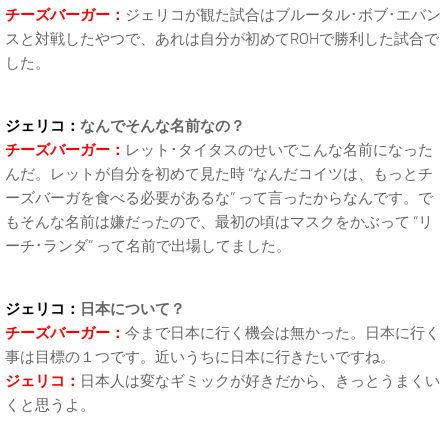
チーズバーガー：
ジェリコが観た試合はブルータル･ボブ･エバン
スと対戦したやつで、あれは自分が初めてROHで勝利した試合で
した。
ジェリコ：
なんでそんな名前なの？
チーズバーガー：
レット･タイタスのせいでこんな名前になった
んだ。レットが自分を初めて見た時 “なんだコイツは、もっとチ
ーズバーガを食べる必要があるな” って言ったからなんです。で
もそんな名前は嫌だったので、最初の頃はマスクをかぶって “リ
ーチ･ランダ” って名前で出場してました。
ジェリコ：
日本について？
チーズバーガー：
今まで日本に行く機会は無かった。日本に行く
事は目標の１つです。近いうちに日本に行きたいですね。
ジェリコ：
日本人は変なギミックが好きだから、きっとうまくい
くと思うよ。