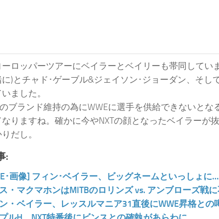
ヨーロッパーツアーにベイラーとベイリーも帯同していま
に)とチャド･ゲーブル&ジェイソン･ジョーダン、そし
ていました。
Tのブランド維持の為にWWEに選手を供給できないとな
てなりますね。確かに今やNXTの顔となったベイラーが
かりだし。
:
WE･画像] フィン･ベイラー、ビッグネームといっしょに…
ス・マクマホンはMITBのロリンズ vs. アンブローズ戦
ン・ベイラー、レッスルマニア31直後にWWE昇格との
プルH、NXT特番後にビンスとの確執があらわに