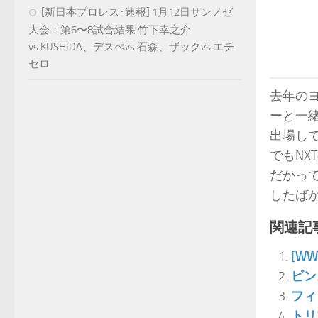
[新日本プロレス･速報] 1月12日サンノゼ
大会：第6〜8試合結果 竹下幸之介
vs.KUSHIDA、デスぺvs.石森、ザックvs.エチ
セロ
去年の
ーと一緒
出場し
でもNX
だかっ
したば
関連記事
[W
ビン
フィ
トリ