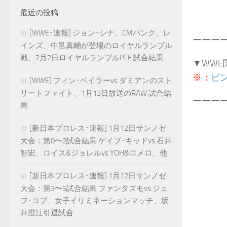
最近の投稿
[WWE･速報] ジョン･シナ、CMパンク、レ
ーーー
インズ、中邑真輔が登場のロイヤルランブル
戦、2月2日ロイヤルランブルPLE 試合結果
▼WWE
※：
ビ
[WWE] フィン･ベイラーvs.ダミアンのスト
リートファイト、1月13日放送のRAW 試合結
ーーー
果
[新日本プロレス･速報] 1月12日サンノゼ
大会：第0〜2試合結果 ゲイブ･キッドvs.石井
智宏、ロイス&ジョレルvs.YOH&ロメロ、他
[新日本プロレス･速報] 1月12日サンノゼ
大会：第3〜5試合結果 ファンタズモvs.ジェ
フ･コブ、女子イリミネーションマッチ、坂
井澄江引退試合