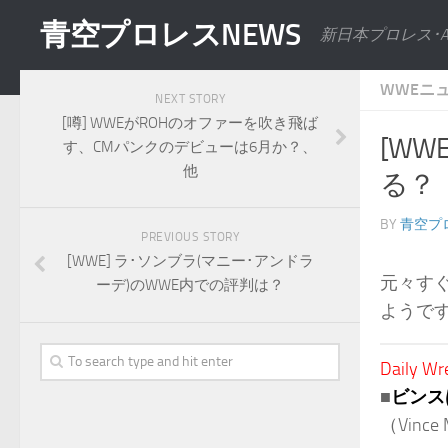
青空プロレスNEWS
新日本プロレス･
WWEニ
NEXT STORY
[噂] WWEがROHのオファーを吹き飛ば
[W
す、CMパンクのデビューは6月か？、
他
る？
BY
青空プ
PREVIOUS STORY
[WWE] ラ･ソンブラ(マニー･アンドラ
元々す
ーデ)のWWE内での評判は？
ようで
Daily Wr
■
ビンス
（Vince M