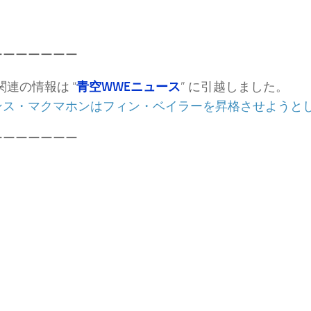
ーーーーーーー
関連の情報は “
青空WWEニュース
” に引越しました。
ンス・マクマホンはフィン・ベイラーを昇格させようと
ーーーーーーー