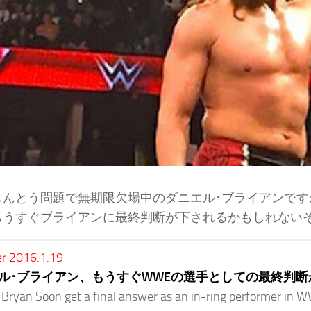
しんとう問題で無期限欠場中のダニエル･ブライアンで
もうすぐブライアンに最終判断が下されるかもしれない
r 2016.1.19
ル･ブライアン、もうすぐWWEの選手としての最終判断
Bryan Soon get a final answer as an in-ring performer in 