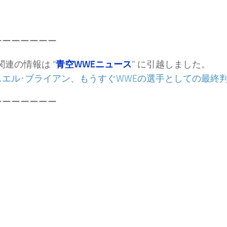
ーーーーーーー
関連の情報は “
青空WWEニュース
” に引越しました。
ニエル･ブライアン、もうすぐWWEの選手としての最終
ーーーーーーー