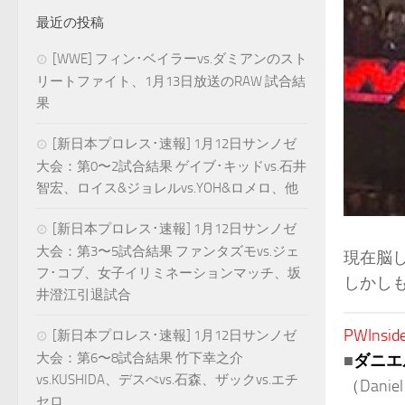
最近の投稿
[WWE] フィン･ベイラーvs.ダミアンのスト
リートファイト、1月13日放送のRAW 試合結
果
[新日本プロレス･速報] 1月12日サンノゼ
大会：第0〜2試合結果 ゲイブ･キッドvs.石井
智宏、ロイス&ジョレルvs.YOH&ロメロ、他
[新日本プロレス･速報] 1月12日サンノゼ
大会：第3〜5試合結果 ファンタズモvs.ジェ
現在脳
フ･コブ、女子イリミネーションマッチ、坂
しかし
井澄江引退試合
PWInside
[新日本プロレス･速報] 1月12日サンノゼ
大会：第6〜8試合結果 竹下幸之介
■
ダニエ
vs.KUSHIDA、デスぺvs.石森、ザックvs.エチ
（Daniel 
セロ