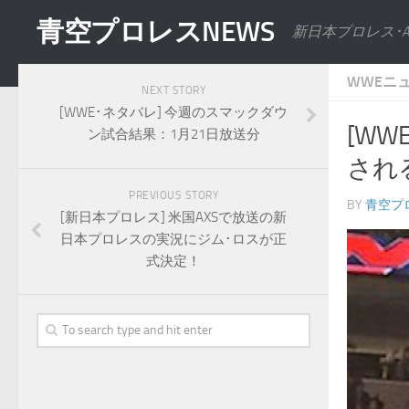
青空プロレスNEWS
新日本プロレス･
WWEニ
NEXT STORY
[WWE･ネタバレ] 今週のスマックダウ
[W
ン試合結果：1月21日放送分
され
PREVIOUS STORY
BY
青空プ
[新日本プロレス] 米国AXSで放送の新
日本プロレスの実況にジム･ロスが正
式決定！