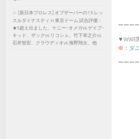
[新日本プロレス] オブザーバーの1.5 レッ
スルダイナスティ in 東京ドーム 試合評価：
ーーー
★5超え出ました、ケニー･オメガvs.ゲイブ･
キッド、ザックvs.リコシェ、竹下幸之介vs.
▼WWE
石井智宏、クラウディオvs.海野翔太、他
※：
ダ
ーーー