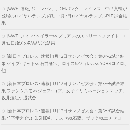
[WWE･速報] ジョン･シナ、CMパンク、レインズ、中邑真輔が
登場のロイヤルランブル戦、2月2日ロイヤルランブルPLE 試合結
果
[WWE] フィン･ベイラーvs.ダミアンのストリートファイト、1
月13日放送のRAW 試合結果
[新日本プロレス･速報] 1月12日サンノゼ大会：第0〜2試合結
果 ゲイブ･キッドvs.石井智宏、ロイス&ジョレルvs.YOH&ロメロ、
他
[新日本プロレス･速報] 1月12日サンノゼ大会：第3〜5試合結
果 ファンタズモvs.ジェフ･コブ、女子イリミネーションマッチ、
坂井澄江引退試合
[新日本プロレス･速報] 1月12日サンノゼ大会：第6〜8試合結
果 竹下幸之介vs.KUSHIDA、デスぺvs.石森、ザックvs.エチセロ