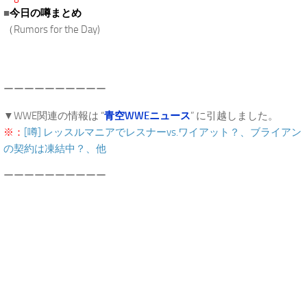
■
今日の噂まとめ
（Rumors for the Day)
ーーーーーーーーーー
▼WWE関連の情報は “
青空WWEニュース
” に引越しました。
※：
[噂] レッスルマニアでレスナーvs.ワイアット？、ブライアン
の契約は凍結中？、他
ーーーーーーーーーー