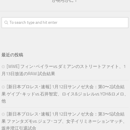
が明らかに！
最近の投稿
[WWE] フィン･ベイラーvs.ダミアンのストリートファイト、1
月13日放送のRAW 試合結果
[新日本プロレス･速報] 1月12日サンノゼ大会：第0〜2試合結
果 ゲイブ･キッドvs.石井智宏、ロイス&ジョレルvs.YOH&ロメロ、
他
[新日本プロレス･速報] 1月12日サンノゼ大会：第3〜5試合結
果 ファンタズモvs.ジェフ･コブ、女子イリミネーションマッチ、
坂井澄江引退試合