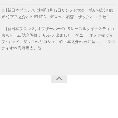
[新日本プロレス･速報] 1月12日サンノゼ大会：第6〜8試合結
果 竹下幸之介vs.KUSHIDA、デスぺvs.石森、ザックvs.エチセロ
[新日本プロレス] オブザーバーの1.5 レッスルダイナスティ in
東京ドーム 試合評価：★5超え出ました、ケニー･オメガvs.ゲイ
ブ･キッド、ザックvs.リコシェ、竹下幸之介vs.石井智宏、クラウ
ディオvs.海野翔太、他
青空プロレスNEWS © 2025. All Rights Reserved.