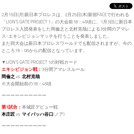
2月15日(月)新日本プロレスは、2月25日(木)新宿FACEで行われる
「LION’S GATE PROJECT 1」の大会前18：45頃に、1月3日に新日本
プロレス入団発表をした岡倫之と北村克哉による3分間のアマレ
ス･エキシビジョンマッチを行うことを発表しました。
また同大会は新日本プロレスワールドでも配信されますが、今の
ところ19：00からの配信となっています。
▼LION’S GATE PROJECT 1の対戦カード
エキシビジョン戦：
3分間アマレスルール
岡倫之
vs.
北村克哉
※大会開始前の18：45頃
ーーーーーーーーーー
第1試合：
本城匠デビュー戦
本庄匠
vs.
マイバッハ谷口
(ノア)
ーーーーーーーーーー