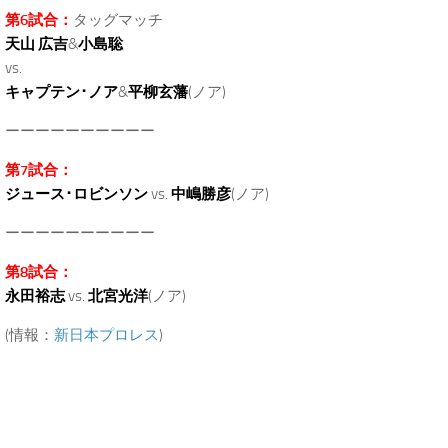
第6試合：
タッグマッチ
天山 広吉
&
小島聡
vs.
キャプテン･ノア
&
平柳玄藩
(ノア)
ーーーーーーーーーー
第7試合：
ジュース･ロビンソン
vs.
中嶋勝彦
(ノア)
ーーーーーーーーーー
第8試合：
永田裕志
vs.
北宮光洋
(ノア)
(情報：
新日本プロレス
)