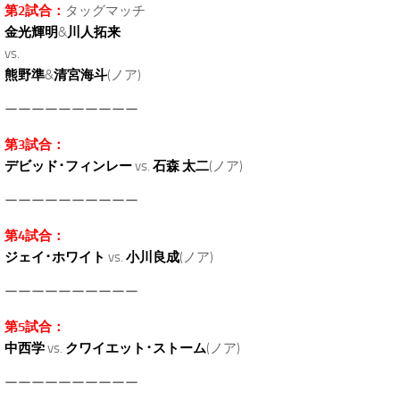
第2試合：
タッグマッチ
金光輝明
&
川人拓来
vs.
熊野準
&
清宮海斗
(ノア)
ーーーーーーーーーー
第3試合：
デビッド･フィンレー
vs.
石森 太二
(ノア)
ーーーーーーーーーー
第4試合：
ジェイ･ホワイト
vs.
小川良成
(ノア)
ーーーーーーーーーー
第5試合：
中西学
vs.
クワイエット･ストーム
(ノア)
ーーーーーーーーーー