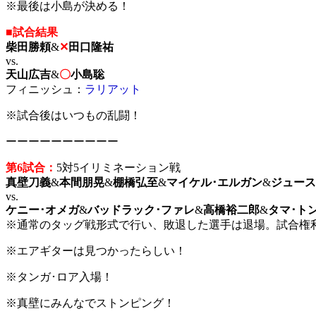
※最後は小島が決める！
■試合結果
柴田勝頼
&
✕
田口隆祐
vs.
天山広吉
&
〇
小島聡
フィニッシュ：
ラリアット
※試合後はいつもの乱闘！
ーーーーーーーーーー
第6試合：
5対5イリミネーション戦
真壁刀義
&
本間朋晃
&
棚橋弘至
&
マイケル･エルガン
&
ジュース
vs.
ケニー･オメガ
&
バッドラック･ファレ
&
高橋裕二郎
&
タマ･ト
※通常のタッグ戦形式で行い、敗退した選手は退場。試合権
※エアギターは見つかったらしい！
※タンガ･ロア入場！
※真壁にみんなでストンピング！