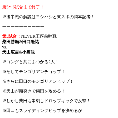
第5〜6試合まで終了！
※後半戦の解説はヨシハシと東スポの岡本記者！
ーーーーーーーーーー
第5試合：
NEVER王座前哨戦
柴田勝頼
&
田口隆祐
vs.
天山広吉
&
小島聡
※ゴングと共にぶつかる2人！
※そしてモンゴリアンチョップ！
※さらに田口のモンゴリアンヒップ！
※天山が頭突きで柴田を攻める！
※しかし柴田も串刺しドロップキックで反撃！
※田口もスライディングヒップを決めるが