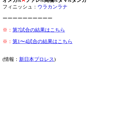
オメガ
&
✕
ファレ
&
高橋
&
タマ
&
タンガ
フィニッシュ：
ウラカンラナ
ーーーーーーーーーー
※：
第7試合の結果はこちら
※：
第1〜4試合の結果はこちら
(情報：
新日本プロレス
)