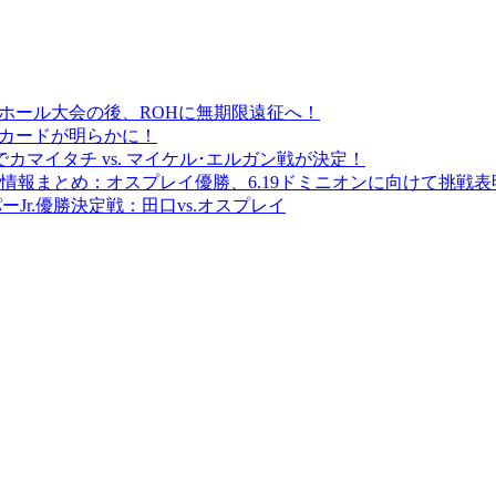
城ホール大会の後、ROHに無期限遠征へ！
対戦カードが明らかに！
でカマイタチ vs. マイケル･エルガン戦が決定！
ーJr. 情報まとめ：オスプレイ優勝、6.19ドミニオンに向けて挑戦
パーJr.優勝決定戦：田口vs.オスプレイ