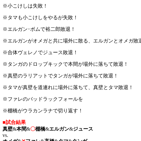
※小こけしは失敗！
※タマも小こけしをやるが失敗！
※エルガン･ボムで裕二郎敗退！
※エルガンがオメガと共に場外に散る、エルガンとオメガ敗
※合体ヴェレノでジュース敗退！
※タンガのドロップキックで本間が場外に落ちて敗退！
※真壁のラリアットでタンガが場外に落ちて敗退！
※タマが真壁を道連れに場外に落ちて、真壁とタマ敗退！
※ファレのバッドラックフォールを
※棚橋がウラカンラナで切り返す！
■試合結果
真壁
&
本間
&
〇
棚橋
&
エルガン
&
ジュース
vs.