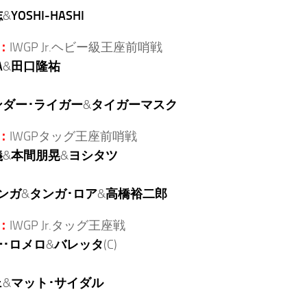
志
&
YOSHI-HASHI
：
IWGP Jr.ヘビー級王座前哨戦
A
&
田口隆祐
ンダー･ライガー
&
タイガーマスク
：
IWGPタッグ王座前哨戦
義
&
本間朋晃
&
ヨシタツ
ンガ
&
タンガ･ロア
&
高橋裕二郎
：
IWGP Jr.タッグ王座戦
･ロメロ
&
バレッタ
(C)
ェ
&
マット･サイダル