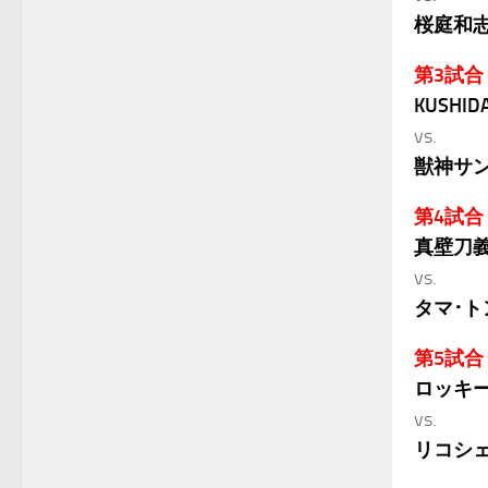
桜庭和
第3試合
KUSHID
vs.
獣神サ
第4試合
真壁刀
vs.
タマ･ト
第5試合
ロッキー
vs.
リコシ