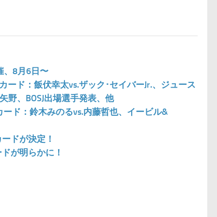
催、8月6日〜
ード：飯伏幸太vs.ザック･セイバーJr.、ジュース
真壁&矢野、BOSJ出場選手発表、他
カード：鈴木みのるvs.内藤哲也、イービル&
戦カードが決定！
カードが明らかに！