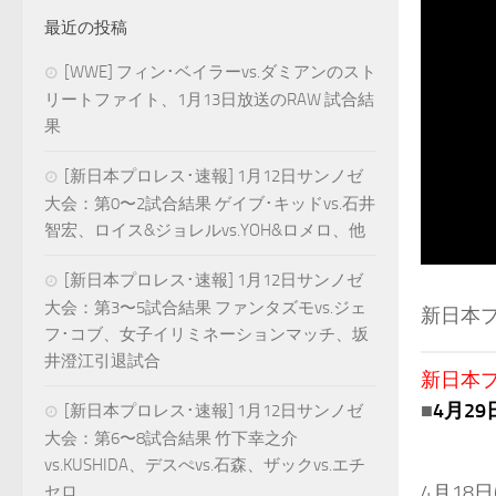
最近の投稿
[WWE] フィン･ベイラーvs.ダミアンのスト
リートファイト、1月13日放送のRAW 試合結
果
[新日本プロレス･速報] 1月12日サンノゼ
大会：第0〜2試合結果 ゲイブ･キッドvs.石井
智宏、ロイス&ジョレルvs.YOH&ロメロ、他
[新日本プロレス･速報] 1月12日サンノゼ
大会：第3〜5試合結果 ファンタズモvs.ジェ
新日本プ
フ･コブ、女子イリミネーションマッチ、坂
井澄江引退試合
新日本プロ
■
4月2
[新日本プロレス･速報] 1月12日サンノゼ
大会：第6〜8試合結果 竹下幸之介
vs.KUSHIDA、デスぺvs.石森、ザックvs.エチ
4月18
セロ