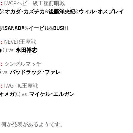
：
IWGPヘビー級王座前哨戦
宏
&
オカダ･カズチカ
&
後藤洋央紀
&
ウィル･オスプレイ
也
&
SANADA
&
イービル
&
BUSHI
：
NEVER王座戦
頼
(C) vs.
永田裕志
：
シングルマッチ
至
vs.
バッドラック･ファレ
：
IWGP IC王座戦
オメガ
(C) vs.
マイケル･エルガン
、何か発表があるようです。