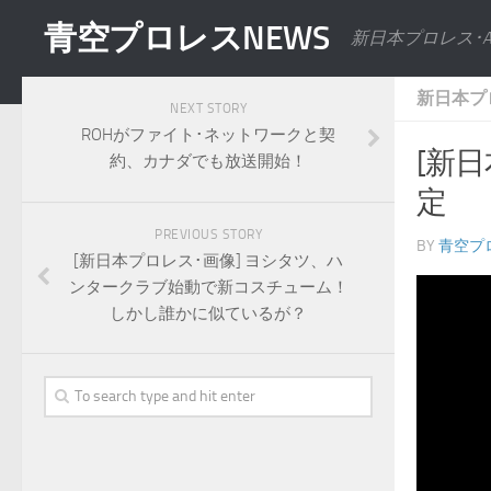
青空プロレスNEWS
新日本プロレス･
新日本プ
NEXT STORY
ROHがファイト･ネットワークと契
[新日
約、カナダでも放送開始！
定
PREVIOUS STORY
BY
青空プ
[新日本プロレス･画像] ヨシタツ、ハ
ンタークラブ始動で新コスチューム！
しかし誰かに似ているが？