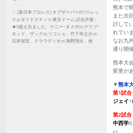
熊本で開
[新日本プロレス] オブザーバーの1.5 レッ
また次
スルダイナスティ in 東京ドーム 試合評価：
討して
★5超え出ました、ケニー･オメガvs.ゲイブ･
れてい
キッド、ザックvs.リコシェ、竹下幸之介vs.
なお九州
石井智宏、クラウディオvs.海野翔太、他
通り開
熊本大
変更が
▼
熊本
第1試合
ジェイ･
第2試合
中西学
&
vs.