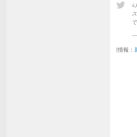
4
ス
で
—
(情報：