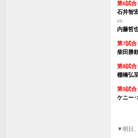
第6試合
石井智
vs.
内藤哲
第7試合
柴田勝
第8試合
棚橋弘
第9試合
ケニー･
▼明日