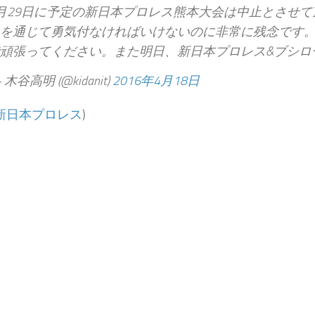
月29日に予定の新日本プロレス熊本大会は中止とさせ
を通じて勇気付なければいけないのに非常に残念です
頑張ってください。また明日、新日本プロレス&ブシロ
 木谷高明 (@kidanit)
2016年4月18日
新日本プロレス
)