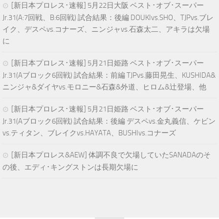
[新日本プロレス･速報] 5月22日大阪 ベスト･オブ･スーパー
Jr.31(A:7回戦、B:6回戦) 試合結果：後編 DOUKIvs.SHO、TJPvs.ブレ
イク、デスペvs.コナーズ、ニンジャvs.石森太二、アキラは欠場
に
[新日本プロレス･速報] 5月21日姫路 ベスト･オブ･スーパー
Jr.31(Aブロック6回戦) 試合結果：前編 TJPvs.藤田晃生、KUSHIDA&
ニンジャ&ダイヤvs.モロニー&石森&外道、ヒロム&辻登場、他
[新日本プロレス･速報] 5月21日姫路 ベスト･オブ･スーパー
Jr.31(Aブロック6回戦) 試合結果：後編 デスペvs.金丸義信、ケビン
vs.ティタン、ブレイクvs.HAYATA、BUSHIvs.コナーズ
[新日本プロレス&AEW] 体調不良で欠場していたSANADAのそ
の後、エディ･キングストンは長期欠場に