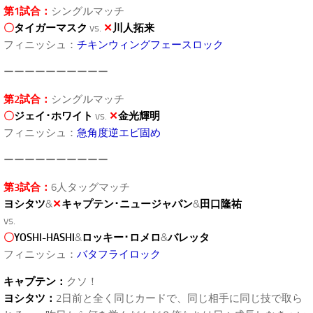
第1試合：
シングルマッチ
〇
タイガーマスク
vs.
✕
川人拓来
フィニッシュ：
チキンウィングフェースロック
ーーーーーーーーーー
第2試合：
シングルマッチ
〇
ジェイ･ホワイト
vs.
✕
金光輝明
フィニッシュ：
急角度逆エビ固め
ーーーーーーーーーー
第3試合：
6人タッグマッチ
ヨシタツ
&
✕
キャプテン･ニュージャパン
&
田口隆祐
vs.
〇
YOSHI-HASHI
&
ロッキー･ロメロ
&
バレッタ
フィニッシュ：
バタフライロック
キャプテン：
クソ！
ヨシタツ：
2日前と全く同じカードで、同じ相手に同じ技で取ら