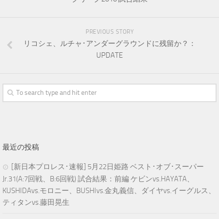
PREVIOUS STORY
リコシェ、ルチャ･アンダーグラウンドに残留か？：
UPDATE
最近の投稿
[新日本プロレス･速報] 5月22日姫路 ベスト･オブ･スーパー
Jr.31(A:7回戦、B:6回戦) 試合結果：前編 ケビンvs.HAYATA、
KUSHIDAvs.モロニー、BUSHIvs.金丸義信、ダイヤvs.イーグルス、
ティタンvs.藤田晃生