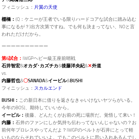
フィニッシュ：
片翼の天使
棚橋：
(Q：ケニーが王者でいる限りハードコアな試合に踏み込む
事になるが？)出方次第ですね。でも何も決まってない、NOと言
われただけだから。
ーーーーーーーーーー
第6試合：
IWGPヘビー級王座前哨戦
石井智宏
&
オカダ･カズチカ
&
後藤洋央紀
&
✕
外道
vs.
内藤哲也
&
〇
SANADA
&
イービル
&
BUSHI
フィニッシュ：
スカルエンド
BUSHI：
この新日本に借りを返さなきゃいけないヤツらがいる。
今年のBOSJ、期待していいから。
イービル：
後藤、どんたくがお前の死に場所だ。覚悟して来い！
内藤：
石井のファンにしか気持ち伝わってないんじゃないの？お
前何年プロレスやってんだよ？IWGPのベルトが石井にとって軽
いものならそれでいいよ。でもこのベルトに思い入れあるんでし