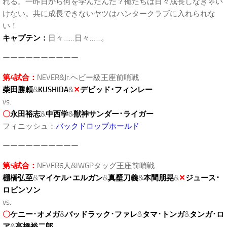
れる。一昨日から何を学んだんだ？俺たちは日々成長しなきゃい
けない。共に成長できないヤツはハンタークラブに入れられな
い！
キャプテン：
日々……日々……。
ーーーーーーーーーー
第4試合：
NEVER&Jr.ヘビー級王座前哨戦
柴田勝頼
&
KUSHIDA
&
✕
デビッド･フィンレー
vs.
〇
永田裕志
&
中西学
&
獣神サンダー･ライガー
フィニッシュ：
バックドロップホールド
ーーーーーーーーーー
第5試合：
NEVER6人&IWGPタッグ王座前哨戦
棚橋弘至
&
マイケル･エルガン
&
真壁刀義
&
本間朋晃
&
✕
ジュース･
ロビンソン
vs.
〇
ケニー･オメガ
&
バッドラック･ファレ
&
タマ･トンガ
&
タンガ･ロ
ア
&
高橋裕二郎