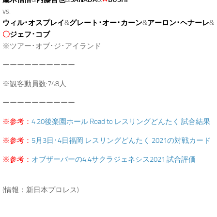
vs.
ウィル･オスプレイ
&
グレート･オー･カーン
&
アーロン･ヘナーレ
&
〇
ジェフ･コブ
※ツアー･オブ･ジ･アイランド
ーーーーーーーーーー
※観客動員数:748人
ーーーーーーーーーー
※参考：
4.20後楽園ホール Road to レスリングどんたく 試合結果
※参考：
5月3日･4日福岡 レスリングどんたく 2021の対戦カード
※参考：
オブザーバーの4.4サクラジェネシス2021 試合評価
.
(情報：新日本プロレス)
.