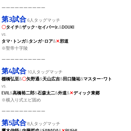
ーーーーーーーーーー
第3試合
6人タッグマッチ
〇
タイチ
&
ザック･セイバーJr.
&
DOUKI
vs.
タマ･トンガ
&
タンガ･ロア
&
✕
邪道
※聖帝十字陵
ーーーーーーーーーー
第4試合
10人タッグマッチ
棚橋弘至
&
〇
矢野通
&
天山広吉
&
田口隆祐
&
マスター･ワト
vs.
EVIL
&
高橋裕二郎
&
石森太二
&
外道
&
✕
ディック東郷
※横入り式エビ固め
ーーーーーーーーーー
第5試合
8人タッグマッチ
鷹木信悟
&
内藤哲也
&
SANADA
&
✕
BUSHI