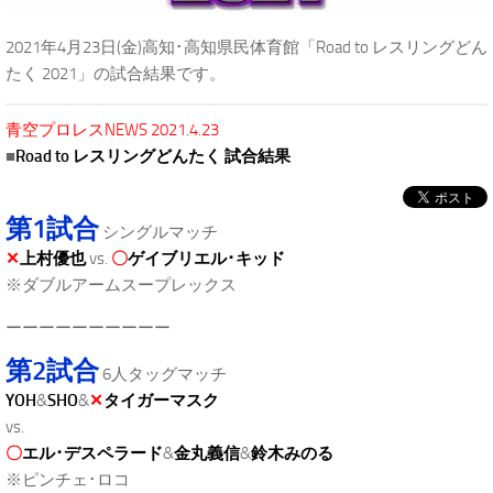
2021年4月23日(金)高知･高知県民体育館「Road to レスリングどん
たく 2021」の試合結果です。
青空プロレスNEWS 2021.4.23
■
Road to レスリングどんたく 試合結果
第1試合
シングルマッチ
✕
上村優也
vs.
〇
ゲイブリエル･キッド
※ダブルアームスープレックス
ーーーーーーーーーー
第2試合
6人タッグマッチ
YOH
&
SHO
&
✕
タイガーマスク
vs.
〇
エル･デスペラード
&
金丸義信
&
鈴木みのる
※ピンチェ･ロコ