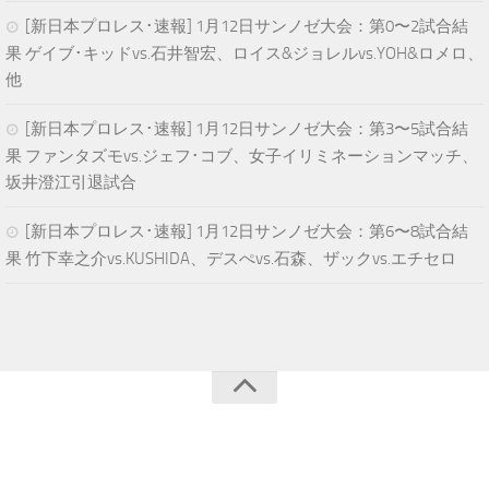
[新日本プロレス･速報] 1月12日サンノゼ大会：第0〜2試合結
果 ゲイブ･キッドvs.石井智宏、ロイス&ジョレルvs.YOH&ロメロ、
他
[新日本プロレス･速報] 1月12日サンノゼ大会：第3〜5試合結
果 ファンタズモvs.ジェフ･コブ、女子イリミネーションマッチ、
坂井澄江引退試合
[新日本プロレス･速報] 1月12日サンノゼ大会：第6〜8試合結
果 竹下幸之介vs.KUSHIDA、デスぺvs.石森、ザックvs.エチセロ
青空プロレスNEWS © 2025. All Rights Reserved.