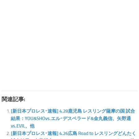
関連記事:
[新日本プロレス･速報] 4.28鹿児島 レスリング薩摩の国 試合
結果：YOU&SHOvs.エル･デスペラード&金丸義信、矢野通
vs.EVIL、他
[新日本プロレス･速報] 4.26広島 Road to レスリングどんたく