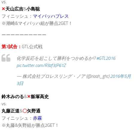
vs.
✕
天山広吉
&
小島聡
フィニッシュ：
マイバッハプレス
※潮崎&マイバッハ組が勝点2GET！
ーーーーーーーーーー
第7試合：
GTL公式戦
化学反応を起こして勝利をつかめるか!?
#GTL2016
pic.twitter.com/R3zf3JP61Z
— 株式会社プロレスリング・ノア (@noah_ghc)
2016年5月
3日
鈴木みのる
&
✕
飯塚高史
vs.
丸藤正道
&
〇
矢野通
フィニッシュ：
赤霧
※丸藤&矢野組が勝点2GET！