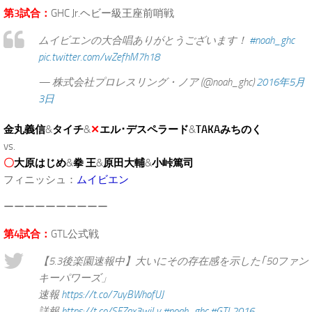
第3試合：
GHC Jr.ヘビー級王座前哨戦
ムイビエンの大合唱ありがとうございます！
#noah_ghc
pic.twitter.com/wZefhM7h18
— 株式会社プロレスリング・ノア (@noah_ghc)
2016年5月
3日
金丸義信
&
タイチ
&
✕
エル･デスペラード
&
TAKAみちのく
vs.
〇
大原はじめ
&
拳 王
&
原田大輔
&
小峠篤司
フィニッシュ：
ムイビエン
ーーーーーーーーーー
第4試合：
GTL公式戦
【5.3後楽園速報中】大いにその存在感を示した｢50ファン
キーパワーズ」
速報
https://t.co/7uyBWhofUJ
詳報
https://t.co/SFZax3wiLy
#noah_ghc
#GTL2016