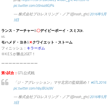
pic.twitter.com/z5n4a9GJP4
— 株式会社プロレスリング・ノア (@noah_ghc)
2016年5月
3日
ランス・アーチャー
&
〇
デイビーボーイ・スミスJr.
vs.
モハメド・ヨネ
&
✕
クワイエット・ストーム
フィニッシュ：
キラーボム
※K.E.S.が勝点2GET！
ーーーーーーーーーー
第5試合：
GTL公式戦
「ジ・アグレッション」マサ北宮の監獄固め！
#GTL2016
pic.twitter.com/nbyJBUxJ9V
— 株式会社プロレスリング・ノア (@noah_ghc)
2016年5月
3日