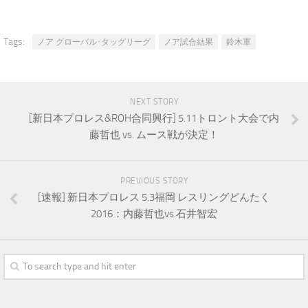
Tags:
ノア グローバル･タッグリーグ
ノア試合結果
鈴木軍
NEXT STORY
[新日本プロレス&ROH合同興行] 5.11トロント大会で内
藤哲也 vs. ムース戦が決定！
PREVIOUS STORY
[速報] 新日本プロレス 5.3福岡 レスリングどんたく
2016：内藤哲也vs.石井智宏