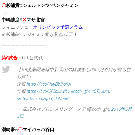
〇
杉浦貴
&
シェルトン”X”ベンジャミン
vs.
中嶋勝彦
&
✕
マサ北宮
フィニッシュ：
オリンピック予選スラム
※杉浦&ベンジャミン組が勝点2GET！
ーーーーーーーーーー
第6試合：
GTL公式戦
【5.3後楽園速報中】天山の猛攻をしのいだ谷口が自ら勝
ち点2！
速報
https://t.co/7uyBWhofUJ
詳報
https://t.co/SFZax3wiLy
#noah_ghc
#GTL2016
pic.twitter.com/qD3gdoUo4R
— 株式会社プロレスリング・ノア (@noah_ghc)
2016年5月
3日
潮崎豪
&
〇
マイバッハ谷口