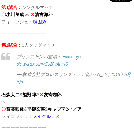
第1試合：
シングルマッチ
〇
小川良成
vs.
✕
清宮海斗
フィニッシュ：
腕固め
ーーーーーーーーーー
第2試合：
6人タッグマッチ
プリンスゲンバ登場！
#noah_ghc
pic.twitter.com/G0ZPvAt14O
— 株式会社プロレスリング・ノア (@noah_ghc)
2016年5月
3日
石森太二
&
熊野 準
&
✕
友寄志郎
vs.
〇
齋藤彰俊
&
平柳玄藩
&
キャプテン･ノア
フィニッシュ：
スイクルデス
ーーーーーーーーーー