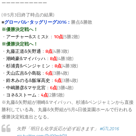
ーーーーーーーーーー
(※5月3日終了時点の結果)
■
グローバル･タッグリーグ2016：
勝点&勝敗
※優勝決定戦へ！
・
アーチャー&スミスJr.
：
10点
(5勝2敗)
※優勝決定戦へ！
・
丸藤正道&矢野通
：
8点
(4勝3敗)
・
潮崎豪&マイバッハ
：
8点
(4勝3敗)
・
杉浦貴&ベンジャミン
：
8点
(4勝3敗)
・
天山広吉&小島聡
：
6点
(3勝4敗)
・
鈴木みのる&飯塚高史
：
6点
(3勝4敗)
・
中嶋勝彦&マサ北宮
：
6点
(3勝4敗)
・
ヨネ&ストーム
：
4点
(2勝5敗)
※丸藤&矢野組が潮崎&マイバッハ、杉浦&ベンジャミンから直接
勝利している為、丸藤&矢野組が5月4日後楽園ホールで行われる
優勝決定戦進出となる。
矢野「明日も化学反応が必ず起きます」
#GTL2016
pic.twitter.com/RvI99nsbP3