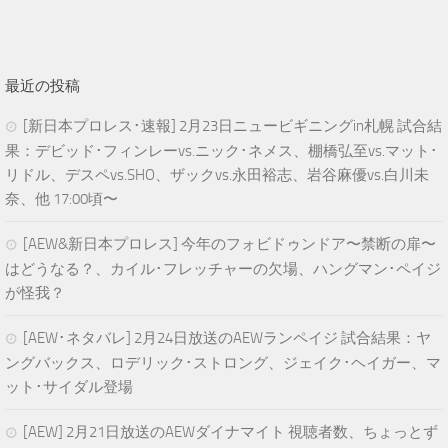
最近の投稿
[新日本プロレス･速報] 2月23日ニュービギニングin札幌 試合結
果：デビッド･フィンレーvs.ニック･ネメス、棚橋弘至vs.マット･
リドル、デスペvs.SHO、ザックvs.永田裕志、岩谷麻優vs.白川未
奈、他 17:00頃〜
[AEW&新日本プロレス] 今年のフォビドゥンドア〜禁断の扉〜
はどうなる？、カイル･フレッチャーの欠場、ハングマン･ペイジ
が怪我？
[AEW･ネタバレ] 2月24日放送のAEWランペイジ 試合結果：ヤ
ングバックス、ロデリック･ストロング、ジェイク･ヘイガー、マ
ット･サイダル登場
[AEW] 2月21日放送のAEWダイナマイト 視聴者数、ちょっとず