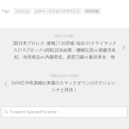
Tags:
リコシェ
ルチャ・アンダーグラウンド
契約情報
NEXT STORY
[新日本プロレス･速報] 7.26宮城･仙台 G1クライマック
ス27 Aブロック4回戦 試合結果：棚橋弘至vs.後藤洋央
紀、永田裕志vs.内藤哲也、真壁刀義vs.飯伏幸太、他
PREVIOUS STORY
[WWE] 中邑真輔が来週のスマックダウンLIVEでジョン･
シナと対決！