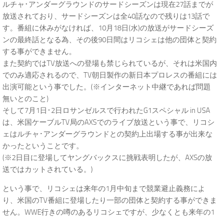
ルチャ･アンダーグラウンドのサードシーズンは現在27話までが
放送されており、サードシーズンは全40話なので残りは13話で
す。番組に休みがなければ、10月18日(水)の放送がサードシーズ
ンの最終話となる為、その後90日間はリコシェは他の団体と契約
する事ができません。
また契約ではTV放送への登場も禁じられているが、それは米国内
でのみ適応されるので、TV朝日製作の新日本プロレスの番組には
出演可能という事でした。(※インターネット中継であれば問題
無いとのこと)
そして7月1日･2日ロサンゼルスで行われたG1スペシャル in USA
は、米国ケーブルTV局のAXSでのライブ放送という事で、リコシ
ェはルチャ･アンダーグラウンドとの契約上出場する事が出来な
かったということです。
(※2日目に登場してヤングバックスに挑戦表明したが、AXSの放
送ではカットされている。)
という事で、リコシェは来年の1月中旬まで競業避止義務によ
り、米国のTV番組に登場したり一部の団体と契約する事ができま
せん。WWE行きの噂のあるリコシェですが、少なくとも来年の1