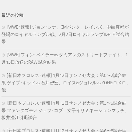
最近の投稿
[WWE･速報] ジョン･シナ、CMパンク、レインズ、中邑真輔が
登場のロイヤルランブル戦、2月2日ロイヤルランブルPLE 試合結
果
[WWE] フィン･ベイラーvs.ダミアンのストリートファイト、1
月13日放送のRAW 試合結果
[新日本プロレス･速報] 1月12日サンノゼ大会：第0〜2試合結
果 ゲイブ･キッドvs.石井智宏、ロイス&ジョレルvs.YOH&ロメロ、
他
[新日本プロレス･速報] 1月12日サンノゼ大会：第3〜5試合結
果 ファンタズモvs.ジェフ･コブ、女子イリミネーションマッチ、
坂井澄江引退試合
[新日本プロレス･速報] 1月12日サンノゼ大会：第6〜8試合結