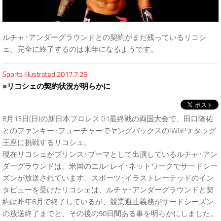
ルチャ･アンダーグラウンドとの契約がまだ残っているリコシ
ェ、完全に終了するのは来年になるようです。
Sports Illustrated 2017.7.25
■
リコシェの契約状況が明らかに
8月13日(日)の新日本プロレス G1最終戦の両国大会で、田口隆祐
とのファンキー･フューチャーでヤングバックスのIWGP Jr.タッグ
王座に挑戦するリコシェ。
現在リコシェがプリンス･プーマとして出演しているルチャ･アン
ダーグラウンドは、米国のエル･レイ･ネットワークでサードシー
ズンが放送されています。スポーツ･イラストレーテッドのイン
タビューを受けたリコシェは、ルチャ･アンダーグラウンドと契
約は昨年6月で終了しているが、競業避止義務がサードシーズン
の放送終了までと、その後の90日間ある事を明らかにしました。