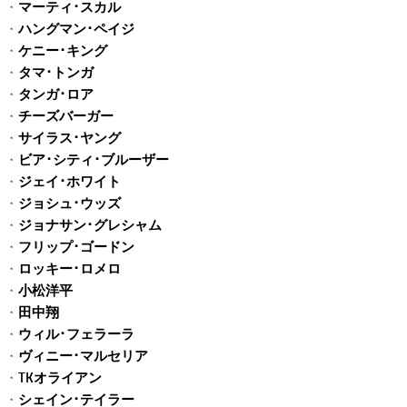
・
マーティ･スカル
・
ハングマン･ペイジ
・
ケニー･キング
・
タマ･トンガ
・
タンガ･ロア
・
チーズバーガー
・
サイラス･ヤング
・
ビア･シティ･ブルーザー
・
ジェイ･ホワイト
・
ジョシュ･ウッズ
・
ジョナサン･グレシャム
・
フリップ･ゴードン
・
ロッキー･ロメロ
・
小松洋平
・
田中翔
・
ウィル･フェラーラ
・
ヴィニー･マルセリア
・
TKオライアン
・
シェイン･テイラー