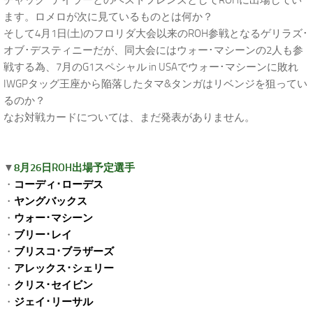
チャック･テイラーとのベストフレンズとしてROHに出場してい
ます。ロメロが次に見ているものとは何か？
そして4月1日(土)のフロリダ大会以来のROH参戦となるゲリラズ･
オブ･デスティニーだが、同大会にはウォー･マシーンの2人も参
戦する為、7月のG1スペシャル in USAでウォー･マシーンに敗れ
IWGPタッグ王座から陥落したタマ&タンガはリベンジを狙ってい
るのか？
なお対戦カードについては、まだ発表がありません。
▼
8月26日ROH出場予定選手
・
コーディ･ローデス
・
ヤングバックス
・
ウォー･マシーン
・
ブリー･レイ
・
ブリスコ･ブラザーズ
・
アレックス･シェリー
・
クリス･セイビン
・
ジェイ･リーサル