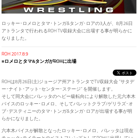
ロッキー･ロメロとタマ･トンガ&タンガ･ロアの3人が、8月26日
アトランタで行われるROH TV収録大会に出場する事が明らかに
なりました。
ROH 2017.8.9
■
ロメロとタマ&タンガがROHに出場
ROHは8月26日(土)ジョージア州アトランタでTV収録大会 “サタデ
ー･ナイト･アット･センター･ステージ” を開催します。
そして同大会にバレッタのヘビー級転向により解散した元六本木
バイスのロッキー･ロメロ、そしてバレットクラブ/ゲリラズ･オ
ブ･デスティニーのタマ･トンガ&タンガ･ロアが出場する事が明
らかになりました。
六本木バイスが解散となったロッキー･ロメロ、バレッタは現在