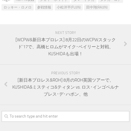
ロッキー・ロメロ
参戦情報
小松洋平(FUJIN)
田中翔(RAIJIN)
NEXT STORY
[WCPW&新日本プロレス] 8月22日のWCPWスタック
ド’17で、高橋ヒロムがマイク･ベイリーと対戦、
KUSHIDAも出場！
PREVIOUS STORY
[新日本プロレス&ROH] 8月のROH英国ツアーで、
KUSHIDA&ミスティコ&ティタン vs. ロス･インゴベルナ
ブレス･デ･ハポン、他