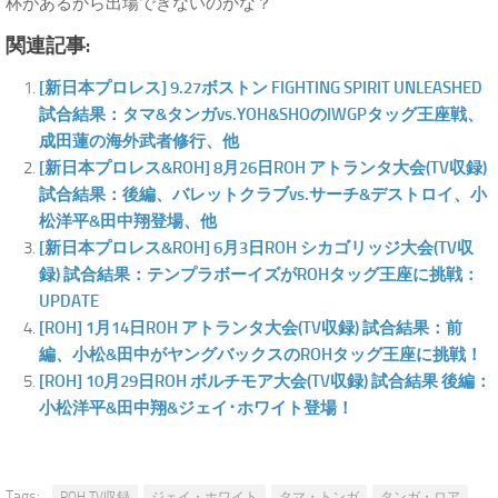
杯があるから出場できないのかな？
関連記事:
[新日本プロレス] 9.27ボストン FIGHTING SPIRIT UNLEASHED
試合結果：タマ&タンガvs.YOH&SHOのIWGPタッグ王座戦、
成田蓮の海外武者修行、他
[新日本プロレス&ROH] 8月26日ROH アトランタ大会(TV収録)
試合結果：後編、バレットクラブvs.サーチ&デストロイ、小
松洋平&田中翔登場、他
[新日本プロレス&ROH] 6月3日ROH シカゴリッジ大会(TV収
録) 試合結果：テンプラボーイズがROHタッグ王座に挑戦：
UPDATE
[ROH] 1月14日ROH アトランタ大会(TV収録) 試合結果：前
編、小松&田中がヤングバックスのROHタッグ王座に挑戦！
[ROH] 10月29日ROH ボルチモア大会(TV収録) 試合結果 後編：
小松洋平&田中翔&ジェイ･ホワイト登場！
Tags:
ROH TV収録
ジェイ・ホワイト
タマ・トンガ
タンガ・ロア