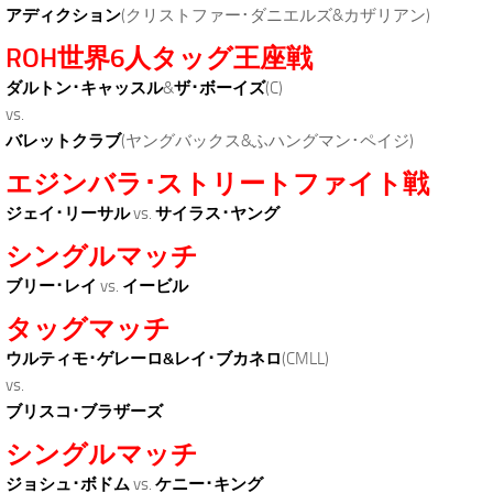
アディクション
(クリストファー･ダニエルズ&カザリアン)
ROH世界6人タッグ王座戦
ダルトン･キャッスル
&
ザ･ボーイズ
(C)
vs.
バレットクラブ
(ヤングバックス&ふハングマン･ペイジ)
エジンバラ･ストリートファイト戦
ジェイ･リーサル
vs.
サイラス･ヤング
シングルマッチ
ブリー･レイ
vs.
イービル
タッグマッチ
ウルティモ･ゲレーロ&レイ･ブカネロ
(CMLL)
vs.
ブリスコ･ブラザーズ
シングルマッチ
ジョシュ･ボドム
vs.
ケニー･キング