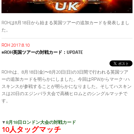
ROHは8月18日から始まる英国ツアーの追加カードを発表しまし
た。
ROH 2017.8.10
■
ROH英国ツアーの対戦カード：UPDATE
ROHhは、8月18日(金)〜8月20日(日)の3日間で行われる英国ツア
ーの追加カードを明らかにしました。今回はRPWからマーク･ハ
スキンスが参戦することが明らかになりました。そしてハスキン
スは20日のエジンバラ大会で高橋ヒロムとのシングルマッチで
す。
▼
8月18日ロンドン大会の対戦カード
10人タッグマッチ