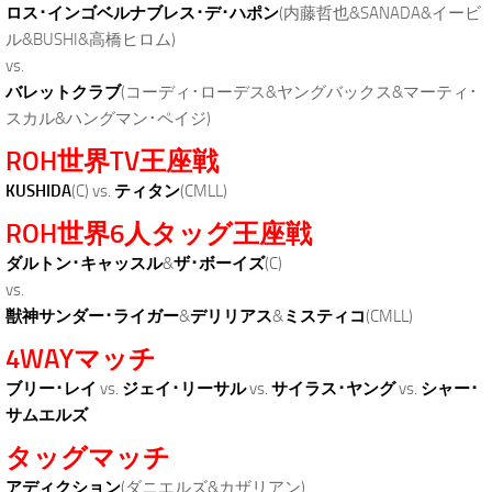
ロス･インゴベルナブレス･デ･ハポン
(内藤哲也&SANADA&イービ
ル&BUSHI&高橋ヒロム)
vs.
バレットクラブ
(コーディ･ローデス&ヤングバックス&マーティ･
スカル&ハングマン･ペイジ)
ROH世界TV王座戦
KUSHIDA
(C) vs.
ティタン
(CMLL)
ROH世界6人タッグ王座戦
ダルトン･キャッスル
&
ザ･ボーイズ
(C)
vs.
獣神サンダー･ライガー
&
デリリアス
&
ミスティコ
(CMLL)
4WAYマッチ
ブリー･レイ
vs.
ジェイ･リーサル
vs.
サイラス･ヤング
vs.
シャー･
サムエルズ
タッグマッチ
アディクション
(ダニエルズ&カザリアン)