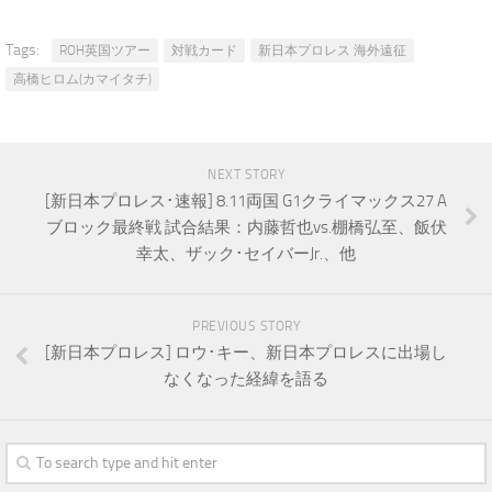
Tags:
ROH英国ツアー
対戦カード
新日本プロレス 海外遠征
高橋ヒロム(カマイタチ)
NEXT STORY
[新日本プロレス･速報] 8.11両国 G1クライマックス27 A
ブロック最終戦 試合結果：内藤哲也vs.棚橋弘至、飯伏
幸太、ザック･セイバーJr.、他
PREVIOUS STORY
[新日本プロレス] ロウ･キー、新日本プロレスに出場し
なくなった経緯を語る