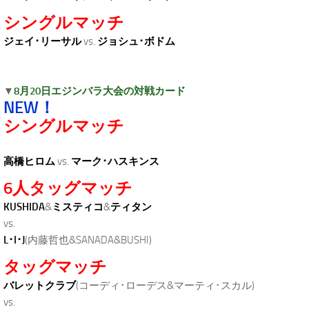
シングルマッチ
ジェイ･リーサル
vs.
ジョシュ･ボドム
▼
8月20日エジンバラ大会の対戦カード
NEW！
シングルマッチ
高橋ヒロム
vs.
マーク･ハスキンス
6人タッグマッチ
KUSHIDA
&
ミスティコ
&
ティタン
vs.
L･I･J
(内藤哲也&SANADA&BUSHI)
タッグマッチ
バレットクラブ
(コーディ･ローデス&マーティ･スカル)
vs.