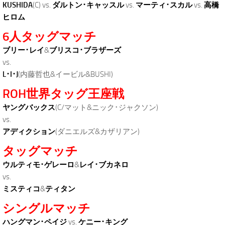
KUSHIDA
(C) vs.
ダルトン･キャッスル
vs.
マーティ･スカル
vs.
高橋
ヒロム
6人タッグマッチ
ブリー･レイ
&
ブリスコ･ブラザーズ
vs.
L･I･J
(内藤哲也&イービル&BUSHI)
ROH世界タッグ王座戦
ヤングバックス
(C/マット&ニック･ジャクソン)
vs.
アディクション
(ダニエルズ&カザリアン)
タッグマッチ
ウルティモ･ゲレーロ
&
レイ･ブカネロ
vs.
ミスティコ
&
ティタン
シングルマッチ
ハングマン･ペイジ
vs.
ケニー･キング