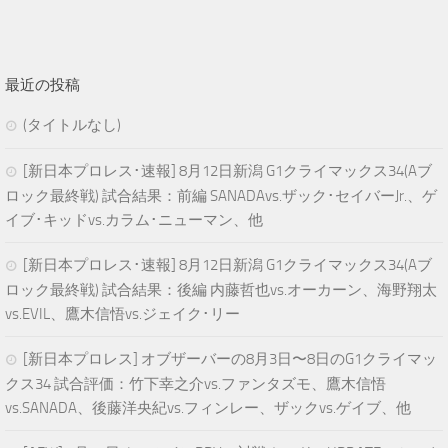
最近の投稿
(タイトルなし)
[新日本プロレス･速報] 8月12日新潟 G1クライマックス34(Aブ
ロック最終戦) 試合結果：前編 SANADAvs.ザック･セイバーJr.、ゲ
イブ･キッドvs.カラム･ニューマン、他
[新日本プロレス･速報] 8月12日新潟 G1クライマックス34(Aブ
ロック最終戦) 試合結果：後編 内藤哲也vs.オーカーン、海野翔太
vs.EVIL、鷹木信悟vs.ジェイク･リー
[新日本プロレス] オブザーバーの8月3日〜8日のG1クライマッ
クス34 試合評価：竹下幸之介vs.ファンタズモ、鷹木信悟
vs.SANADA、後藤洋央紀vs.フィンレー、ザックvs.ゲイブ、他