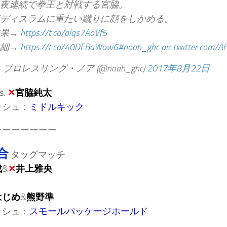
夜連続で拳王と対戦する宮脇。
ディスラムに重たい蹴りに顔をしかめる。
結果→
https://t.co/alqs7AoVf5
詳細→
https://t.co/40DFBaWow6
#noah_ghc
pic.twitter.com/
 プロレスリング・ノア (@noah_ghc)
2017年8月22日
s.
✕
宮脇純太
ッシュ：
ミドルキック
ーーーーーーー
合
タッグマッチ
成
&
✕
井上雅央
はじめ
&
熊野準
ッシュ：
スモールパッケージホールド