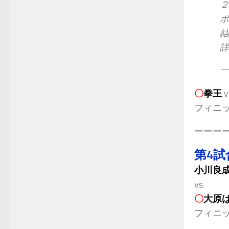
２
ボ
—
〇
拳王
v
フィニ
ーーー
第4試
小川良
vs.
〇
大原
フィニ