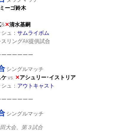
ミーゴ鈴木
広
&
✕
清水基嗣
ッシュ：
サムライボム
スリングAK提供試合
ーーーーーーー
合
シングルマッチ
スケ
vs.
✕
アシュリー･イストリア
ッシュ：
アウトキャスト
ーーーーーーー
合
シングルマッチ
田大会、第３試合