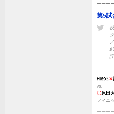
ーーー
第5試
秋
タ
ノ
—
Hi69
&
✕
vs.
〇
原田
フィニ
ーーー