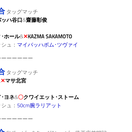
合
タッグマッチ
バッハ谷口
&
齋藤彰俊
･ホール
&
✕
KAZMA SAKAMOTO
ッシュ：
マイバッハボム･ツヴァイ
ーーーーーーー
合
タッグマッチ
&
✕
マサ北宮
･ヨネ
&
〇
クワイエット･ストーム
ッシュ：
50cm腕ラリアット
ーーーーーーー