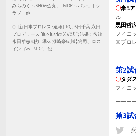
みちのくvs.SHO&金丸、TMDKvs.バレットク
〇
豪
&
ア
ラブ、他
vs.
黒田哲
[新日本プロレス･速報] 10月6日千葉 永田
フィニ
プロデュース Blue Justice XIV 試合結果：後編
永田裕志&秋山準vs.潮崎豪&小峠篤司、ロス
※プロレ
インゴvs.TMDK、他
ーーー
第2試
〇
タダ
フィニ
ーーー
第3試
秋