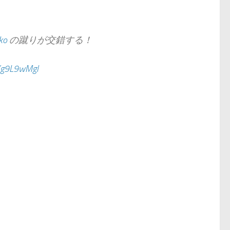
ko
の蹴りが交錯する！
YYg9L9wMgl