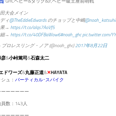
合
GHCヘビー&タッグ&Jr,ヘビー級王座前哨戦
田大会メイン
ディ
@TheEddieEdwards
のチョップと中嶋
@noah_katsuhi
結果→
https://t.co/alqs7AoVf5
詳細→
https://t.co/40DFBaWow6
#noah_ghc
pic.twitter.com/
 プロレスリング・ノア (@noah_ghc)
2017年8月22日
勝彦
&
小峠篤司
&
石森太二
エドワーズ
&
丸藤正道
&
✕
HAYATA
ッシュ：
バーティカル･スパイク
ーーーーーーー
員数：143人
ーーーーーーー