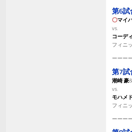
第6試
〇
マイ
vs.
コーディ
フィニ
ーーー
第7試
潮崎 豪
vs.
モハメド
フィニ
ーーー