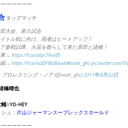
ーーーーーーー
合
タッグマッチ
田大会、第５試合
イトル戦に向け、両者はヒートアップ！
ア参戦以降、火花を散らして来た原田と諸橋！
結果→
https://t.co/alqs7AoVf5
詳細→
https://t.co/40DFBaWow6
#noah_ghc
pic.twitter.com/V
 プロレスリング・ノア (@noah_ghc)
2017年8月22日
諸橋晴也
大輔
&
YO-HEY
ッシュ：
片山ジャーマンスープレックスホールド
ーーーーーーー