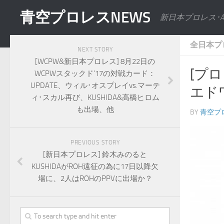
青空プロレスNEWS
新日本プロレス･
全日本プ
NEXT STORY
[WCPW&新日本プロレス] 8月22日の
[プロ
WCPWスタックド’17の対戦カード：
UPDATE、ウィル･オスプレイvs.マーテ
エド
ィ･スカル再び、KUSHIDA&高橋ヒロム
も出場、他
BY
青空プ
PREVIOUS STORY
[新日本プロレス] 鈴木みのると
KUSHIDAがROH遠征の為に17日以降欠
場に、2人はROHのPPVに出場か？