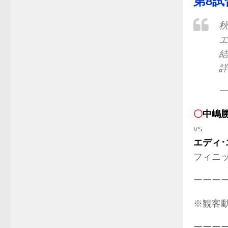
第8試
秋
エ
—
〇
中嶋
vs.
エディ･
フィニ
ーーー
※観客動
ーーー