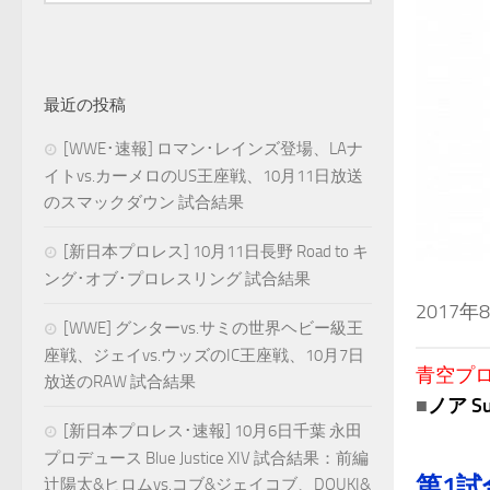
最近の投稿
[WWE･速報] ロマン･レインズ登場、LAナ
イトvs.カーメロのUS王座戦、10月11日放送
のスマックダウン 試合結果
[新日本プロレス] 10月11日長野 Road to キ
ング･オブ･プロレスリング 試合結果
2017年
[WWE] グンターvs.サミの世界ヘビー級王
座戦、ジェイvs.ウッズのIC王座戦、10月7日
青空プロレ
放送のRAW 試合結果
■
ノア Su
[新日本プロレス･速報] 10月6日千葉 永田
プロデュース Blue Justice XIV 試合結果：前編
第1試
辻陽太&ヒロムvs.コブ&ジェイコブ、DOUKI&