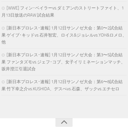
[WWE] フィン･ベイラーvs.ダミアンのストリートファイト、1
月13日放送のRAW 試合結果
[新日本プロレス･速報] 1月12日サンノゼ大会：第0〜2試合結
果 ゲイブ･キッドvs.石井智宏、ロイス&ジョレルvs.YOH&ロメロ、
他
[新日本プロレス･速報] 1月12日サンノゼ大会：第3〜5試合結
果 ファンタズモvs.ジェフ･コブ、女子イリミネーションマッチ、
坂井澄江引退試合
[新日本プロレス･速報] 1月12日サンノゼ大会：第6〜8試合結
果 竹下幸之介vs.KUSHIDA、デスぺvs.石森、ザックvs.エチセロ