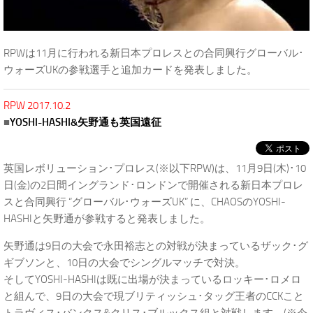
RPWは11月に行われる新日本プロレスとの合同興行グローバル･
ウォーズUKの参戦選手と追加カードを発表しました。
RPW 2017.10.2
■
YOSHI-HASHI&矢野通も英国遠征
英国レボリューション･プロレス(※以下RPW)は、11月9日(木)･10
日(金)の2日間イングランド･ロンドンで開催される新日本プロレ
スと合同興行 “グローバル･ウォーズUK” に、CHAOSのYOSHI-
HASHIと矢野通が参戦すると発表しました。
矢野通は9日の大会で永田裕志との対戦が決まっているザック･グ
ギブソンと、10日の大会でシングルマッチで対決。
そしてYOSHI-HASHIは既に出場が決まっているロッキー･ロメロ
と組んで、9日の大会で現ブリティッシュ･タッグ王者のCCKこと