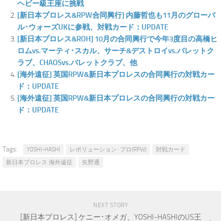
ヘビー級王座に挑戦
[新日本プロレス&RPW合同興行] 内藤哲也も11月のグローバ
ル･ウォーズUKに参戦、対戦カード：UPDATE
[新日本プロレス&ROH] 10月の合同興行で今年3度目の高橋ヒ
ロムvs.マーティ･スカル、サーチ&デストロイvs.バレットク
ラブ、CHAOSvs.バレットクラブ、他
[海外遠征] 英国RPW&新日本プロレスの合同興行の対戦カー
ド：UPDATE
[海外遠征] 英国RPW&新日本プロレスの合同興行の対戦カー
ド：UPDATE
Tags:
YOSHI-HASHI
レボリューション･プロ(RPW)
対戦カード
新日本プロレス 海外遠征
矢野通
NEXT STORY
[新日本プロレス] ケニー･オメガ、YOSHI-HASHIのUS王